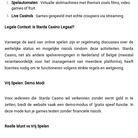
Spelautomaten
: Virtualle slotmachines met thema’s zoals films, video
games of fruit.
Live Casino’s
: Games gespeeld met echte croupiers via streaming.
Legale Context: Is Starda Casino Legaal?
Vanwege de aard van online spelen zijn er regelmatig discussies over de
wettelijke status en mogelijke risico’s rondom deze activiteiten. Starda
Casino, net als andere spelverenigingen in Nederland of België (meestal
verantwoordelijk voor het management van meerdere platforms), heeft
licenties nodig om te functioneren volgens strikte regels en wetgeving.
Vrij Spelen: Demo Modi
Voor iedereen die Starda Casino wil verkennen zonder eerst geld in te
zetten, biedt de website vaak een demo-modus of ‘gratis speel’-functie. In
deze mode kun je games testen zonder financiële risico’s.
Reelle Munt vs Vrij Spelen