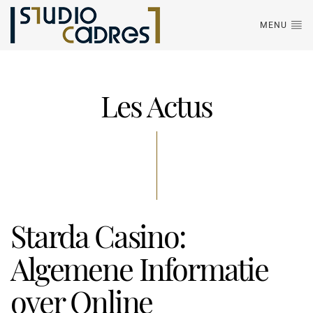
MENU
Les Actus
Starda Casino:
Algemene Informatie
over Online