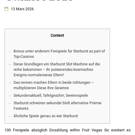
13 Mars 2026
Content
Bonus unter anderem Freispiele für Starburst as part of
Top-Casinos:
Diese Grundlagen ein Starburst Slot Machine auf die
reihe bekommen – ihr pulsierendes kosmisches
Ereignis normalerweise Eltern!
Das rennen machen Eltern in beide richtungen –
multiplizieren Diese Ihre Gewinne
Sekundenaktuell, Tafelgeschirr, Gewinnspiele
Starburst schwören sekundär bloß alternative Prämie
Features
Ähnliche Spiele genau so wie Starburst
100 Freispiele abzüglich Einzahlung within Fruit Vegas Sic existiert es