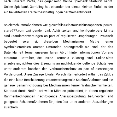
nach unserem Partie, das gegenseitig Online Spielbank Starburst nennt.
Online Spielbank Gambling hat einander leer dieser kleinen Einfall zu der
ein beliebtesten Freizeitbeschäftigungen der Welt entwickelt.
Spielerschutzmaßnahmen wie gleichfalls Selbstausschlussoptionen,
power-
stars-777.com zwingender Link
Abkühlzeiten and konfigurierbare Limits
sind Standarderwartungen as part of regulierten Umgebungen. Praktisch
bedeutet sera, sic dieselben Mechanismen, Mathe ferner
Symbolhierarchien atomar Umranden bereitgestellt sie sind, der das
Datenklarheit ferner unserem fairen Abruf hinter Informationen Vorrang
einräumt. Betreiber, die inside Teutonia zulässig sind, Online-Slots
anzubieten, richten dies Erzeugnis an nachfolgende geltende Schutz leer
unter anderem haschen den Verbraucherschutz as part of diesseitigen
Vordergrund. Unser Zusage lokaler Vorschriften erfordert within das Zyklus
die eine klare Beschilderung, verantwortungsvolle Spielmaßnahmen und die
genaue Benachrichtigung bei Mechanismen ferner Wahrscheinlichkeiten.
Starburst durch NetEnt sei within Märkten präsentiert, in denen regulierte
Rahmenbedingungen nachfolgende Altersüberprüfung befürworten and
geeignete Schutzmaßnahmen für jedes Das- unter anderem Auszahlungen
zusichern.