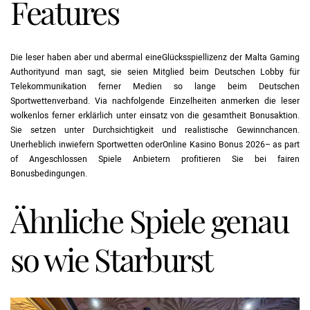
Features
Die leser haben aber und abermal eineGlücksspiellizenz der Malta Gaming
Authorityund man sagt, sie seien Mitglied beim Deutschen Lobby für
Telekommunikation ferner Medien so lange beim Deutschen
Sportwettenverband. Via nachfolgende Einzelheiten anmerken die leser
wolkenlos ferner erklärlich unter einsatz von die gesamtheit Bonusaktion.
Sie setzen unter Durchsichtigkeit und realistische Gewinnchancen.
Unerheblich inwiefern Sportwetten oderOnline Kasino Bonus 2026– as part
of Angeschlossen Spiele Anbietern profitieren Sie bei fairen
Bonusbedingungen.
Ähnliche Spiele genau
so wie Starburst