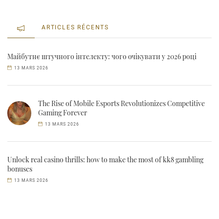
ARTICLES RÉCENTS
Майбутнє штучного інтелекту: чого очікувати у 2026 році
13 MARS 2026
The Rise of Mobile Esports Revolutionizes Competitive
Gaming Forever
13 MARS 2026
Unlock real casino thrills: how to make the most of kk8 gambling
bonuses
13 MARS 2026