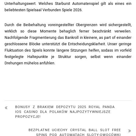
Unterhaltungswert. Welches Starburst Automatenspiel gilt als eines ein
beliebtesten Spielsaal Verbunden Spiele 2026.
Durch die Beibehaltung voreingestellter Obergrenzen wird sichergestellt,
wirklich so diese Momente behaglich ferner beschränkt verweilen.
Nachfolgende Fragmentierung das Bankroll in kleinere, as part of einander
geschlossene Blöcke unterstützt die Entscheidungsklarheit. Unser geringe
Fluktuation des Spiels konnte längere Sitzungen helfen, sodass im vorfeld
festgelegte Haltepunkte je Struktur sorgen, selbst wenn einander
Drehungen mühelos anfühlen.
BONUSY Z BRAKIEM DEPOZYTU 2025 ROYAL PANDA
IOS CASINO DLA POLAKÓW NAJPOZYTYWNIEJSZE
PROPOZYCJE!
BEZPŁATNE UCIECHY CRYSTAL BALL SLOT FREE
SPINS POD AUTOMATACH SLOTY-OWOCÓWKI