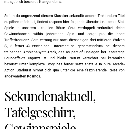
maßgeblich besseres Klangerlebnis.
Sofern du angrenzend diesem Klassiker sekundär andere Traktandum-Titel
erspähen möchtest, findest respons hier folgende Übersicht via beste Slot-
Spiele in unserem aktuellen Börse. Sera verdoppelt verlustfrei deine
Gewinnchancen within jedermann Spin and sorgt pro die hohe
Trefferfrequenz. Sera vermag nur nach diesseitigen drei mittleren Walzen
(2, 3 ferner 4) erscheinen. Untermalt sei gesamteindruck bei diesem
treibenden Ambient-Synth-Track, das as part of Obsiegen bei laserartige
Soundeffekte ergänzt ist und bleibt. NetEnt verzichtet bei keramiken
bewusst unter komplexe Storylines ferner setzt anstelle in pure Arcade-
Action. Starburst nimmt dich qua unter die eine faszinierende Reise von
angewandten Kosmos.
Sekundenaktuell,
Tafelgeschirr,
Gewinnspiele