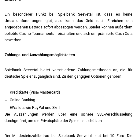
Ein besonderer Punkt bei Spielbank Seevetal ist, dass es keine
Umsatzanforderungen gibt, also kann das Geld nach Erreichen des
angegebenen Betrags sofort abgezogen werden. Spieler können außerdem
beliebte Casino-Tournaments freischalten und sich um prämierte Cash-Outs
bewerben.
Zahlungs- und Auszahlungsmöglichkeiten
Spielbank Seevetal bietet verschiedene Zahlungsmethoden an, die für
deutsche Spieler zugänglich sind. Zu den gängigen Optionen gehören:
Kreditkarte (Visa/Mastercard)
Online-Banking
EWallets wie PayPal und Skrill
Die Auszahlungen werden über eine sichere SSL-Verschlüsselung
durchgeführt, um die Privatsphäre der Spieler zu schützen.
Der Mindesteinzahlbetrag bei Spielbank Seevetal liegt bei 10 Euro. Die