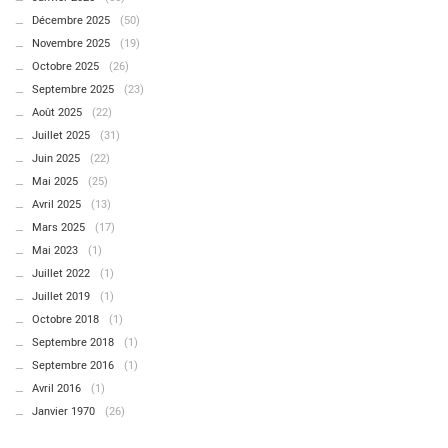
Décembre 2025
(50)
Novembre 2025
(19)
Octobre 2025
(26)
Septembre 2025
(23)
Août 2025
(22)
Juillet 2025
(31)
Juin 2025
(22)
Mai 2025
(25)
Avril 2025
(13)
Mars 2025
(17)
Mai 2023
(1)
Juillet 2022
(1)
Juillet 2019
(1)
Octobre 2018
(1)
Septembre 2018
(1)
Septembre 2016
(1)
Avril 2016
(1)
Janvier 1970
(26)