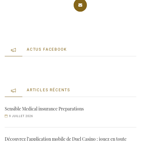
ACTUS FACEBOOK
ARTICLES RÉCENTS
Sensible Medical insurance Preparations
9 JUILLET 2026
Découvrez l’application mobile de Duel Casino : jouez en toute