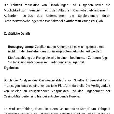
Die Echtzeit-Transaktion von Einzahlungen und Ausgaben sowie die
Möglichkeit zum Freispiel macht den Alltag am Casinobetrieb angenehm.
Außerdem schützt das Unternehmen die Spielerdienste durch
Sicherheitsvorkehrungen wie zweifaktorielle Authentifizierung (2FA) ab.
Zusätzliche Details
Bonusprogramme:
Zu allen neuen Aktionen ist es wichtig, dass diese
nicht mit den bestehenden Bonusangeboten gekombiniert werden.
Die Auszahlung der Freispiele wird in einem bestimmten Zeitraum (e.g.
14 Tage) und unter gewissen Bedingungen ausgeführt.
Ergebnisse
Durch die Analyse des Casinospielablaufs von Spielbank Seevetal kann
man sagen, dass es eine verlässliche Plattform darstellt. Die Verfügbarkeit
von Spielen zu verschiedenen Zeitpunkten und das Engagement der
Casino-Mitarbeiter sind hierbei entscheidende Punkte.
Es wird empfohlen, dass Sie einen Online-Casino-Kampf um Echtgeld