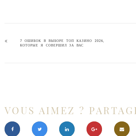
7 ОШИБОК В ВЫБОРЕ ТОП КАЗИНО 2026,
КОТОРЫЕ Я СОВЕРШИЛ ЗА ВАС
VOUS AIMEZ ? PARTAG