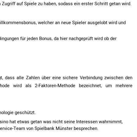
Zugriff auf Spiele zu haben, sodass ein erster Schritt getan wird.
 Willkommensbonus, welcher an neue Spieler ausgelobt wird und
dingungen für jeden Bonus, da hier nachgeprüft wird ob der
t, dass alle Zahlen über eine sichere Verbindung zwischen den
hode wird als 2-Faktoren-Methode bezeichnet, um mehrere
ologie geschützt.
asino hat etwas getan was nicht seine Interessen wahrnimmt,
 Service-Team von Spielbank Münster besprechen.