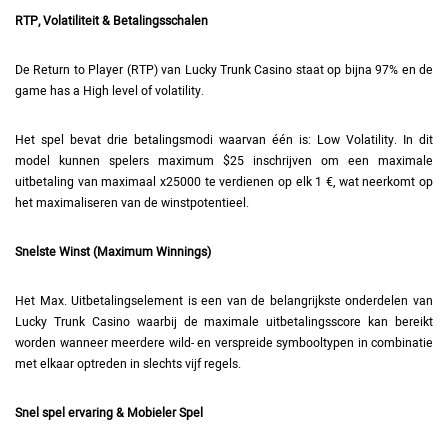
RTP, Volatiliteit & Betalingsschalen
De Return to Player (RTP) van Lucky Trunk Casino staat op bijna 97% en de
game has a High level of volatility.
Het spel bevat drie betalingsmodi waarvan één is: Low Volatility. In dit
model kunnen spelers maximum $25 inschrijven om een maximale
uitbetaling van maximaal x25000 te verdienen op elk 1 €, wat neerkomt op
het maximaliseren van de winstpotentieel.
Snelste Winst (Maximum Winnings)
Het Max. Uitbetalingselement is een van de belangrijkste onderdelen van
Lucky Trunk Casino waarbij de maximale uitbetalingsscore kan bereikt
worden wanneer meerdere wild- en verspreide symbooltypen in combinatie
met elkaar optreden in slechts vijf regels.
Snel spel ervaring & Mobieler Spel