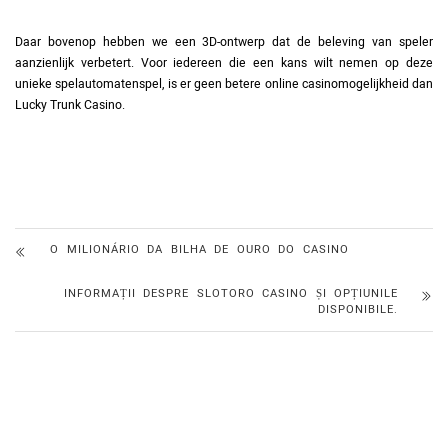
Daar bovenop hebben we een 3D-ontwerp dat de beleving van speler
aanzienlijk verbetert. Voor iedereen die een kans wilt nemen op deze
unieke spelautomatenspel, is er geen betere online casinomogelijkheid dan
Lucky Trunk Casino.
O MILIONÁRIO DA BILHA DE OURO DO CASINO
INFORMAȚII DESPRE SLOTORO CASINO ȘI OPȚIUNILE
DISPONIBILE.