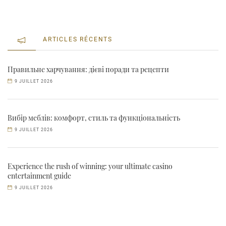
ARTICLES RÉCENTS
Правильне харчування: дієві поради та рецепти
9 JUILLET 2026
Вибір меблів: комфорт, стиль та функціональність
9 JUILLET 2026
Experience the rush of winning: your ultimate casino
entertainment guide
9 JUILLET 2026