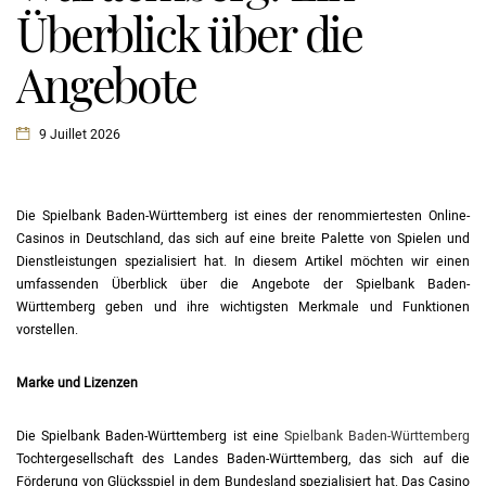
Überblick über die
Angebote
9 Juillet 2026
Die Spielbank Baden-Württemberg ist eines der renommiertesten Online-
Casinos in Deutschland, das sich auf eine breite Palette von Spielen und
Dienstleistungen spezialisiert hat. In diesem Artikel möchten wir einen
umfassenden Überblick über die Angebote der Spielbank Baden-
Württemberg geben und ihre wichtigsten Merkmale und Funktionen
vorstellen.
Marke und Lizenzen
Die Spielbank Baden-Württemberg ist eine
Spielbank Baden-Württemberg
Tochtergesellschaft des Landes Baden-Württemberg, das sich auf die
Förderung von Glücksspiel in dem Bundesland spezialisiert hat. Das Casino