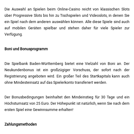
Die Auswahl an Spielen beim Online-Casino reicht von klassischen Slots
über Progressive Slots bis hin zu Tischspielen und Videoslots, in denen Sie
ein Spiel nach dem anderen auswählen können. Alle diese Spiele sind auch
auf mobilen Geräten spielbar und stehen daher für viele Spieler zur
Verfügung.
Boni und Bonusprogramm
Die Spielbank Baden-Württemberg bietet eine Vielzahl von Boni an. Der
Neukundenbonus ist ein großzügiger Vorschuss, der sofort nach der
Registrierung angeboten wird. Ein großer Teil des Startkapitals kann auch
ohne Mindesteinsatz auf das Spielerkonto transferiert werden.
Der Bonusbedingungen beinhaltet den Mindeinstieg für 30 Tage und ein
Höchstumsatz von 25 Euro. Der Höhepunkt ist natürlich, wenn Sie nach dem
ersten Spiel eine Gewinnsumme erhalten!
Zahlungsmethoden