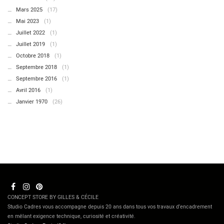
Mars 2025
(17)
Mai 2023
(1)
Juillet 2022
(1)
Juillet 2019
(1)
Octobre 2018
(1)
Septembre 2018
(1)
Septembre 2016
(1)
Avril 2016
(1)
Janvier 1970
(26)
CONCEPT STORE BY GILLES & CÉCILE
Studio Cadres vous accompagne depuis 20 ans dans tous vos travaux d’encadrement
en mêlant exigence technique, curiosité et créativité.