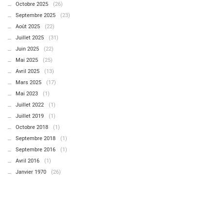
Octobre 2025
(26)
Septembre 2025
(23)
Août 2025
(22)
Juillet 2025
(31)
Juin 2025
(22)
Mai 2025
(25)
Avril 2025
(13)
Mars 2025
(17)
Mai 2023
(1)
Juillet 2022
(1)
Juillet 2019
(1)
Octobre 2018
(1)
Septembre 2018
(1)
Septembre 2016
(1)
Avril 2016
(1)
Janvier 1970
(26)