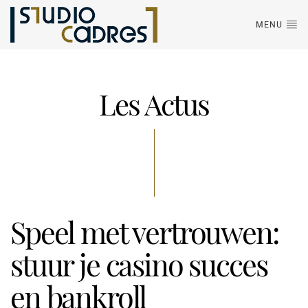
MENU
Les Actus
Speel met vertrouwen:
stuur je casino succes
en bankroll