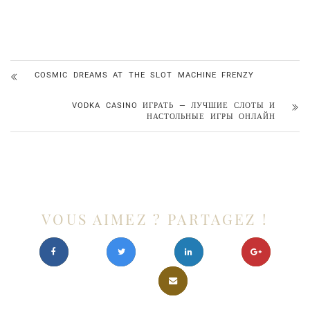
COSMIC DREAMS AT THE SLOT MACHINE FRENZY
VODKA CASINO ИГРАТЬ — ЛУЧШИЕ СЛОТЫ И
НАСТОЛЬНЫЕ ИГРЫ ОНЛАЙН
VOUS AIMEZ ? PARTAGEZ !