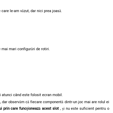
e care le-am văzut, dar nici prea joasă.
 mai mari configurări de rotiri.
și atunci când este folosit ecran mobil.
, dar observăm că fiecare componentă dintr-un joc mai are rolul ei
ui prin care funcționează acest slot
, și nu este suficient pentru o