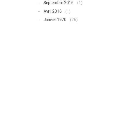
Septembre 2016
(1)
Avril 2016
(1)
Janvier 1970
(26)