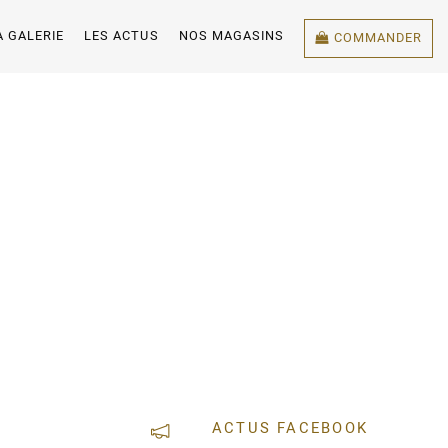
A GALERIE
LES ACTUS
NOS MAGASINS
COMMANDER
ACTUS FACEBOOK