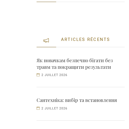
ARTICLES RÉCENTS
Як новачкам безпечно бігати без
травм та покращити результати
2 JUILLET 2026
Сантехніка: вибір та встановлення
2 JUILLET 2026