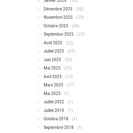
Janvier 2026
(55)
Décembre 2025
(50)
Novembre 2025
(19)
Octobre 2025
(26)
Septembre 2025
(23)
Août 2025
(22)
Juillet 2025
(31)
Juin 2025
(22)
Mai 2025
(25)
Avril 2025
(13)
Mars 2025
(17)
Mai 2023
(1)
Juillet 2022
(1)
Juillet 2019
(1)
Octobre 2018
(1)
Septembre 2018
(1)