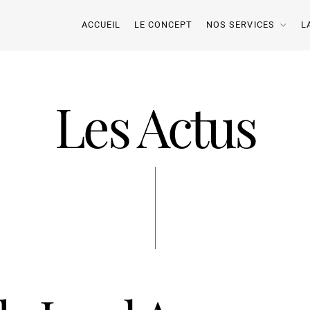
ACCUEIL
LE CONCEPT
NOS SERVICES
L
Les Actus