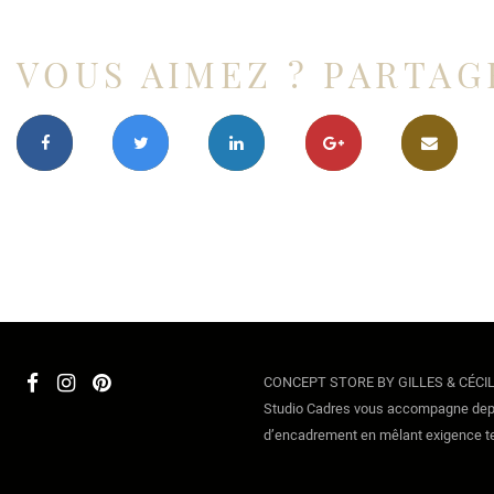
VOUS AIMEZ ? PARTAG
CONCEPT STORE BY GILLES & CÉCI
Studio Cadres vous accompagne depu
d’encadrement en mêlant exigence tech