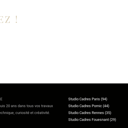
EZ !
LE
Studio Cadres Paris (94)
is 20 ans dans tous vos travaux
Studio Cadres Pornic (44)
nique, curiosité et créativité.
Studio Cadres Rennes (35)
Studio Cadres Fouesnant (29)