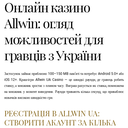
Онлайн казино
Allwin: огляд
можливостей для
гравців з України
Застосунок займає приблизно 100–150 MB пам’яті та потребує Android 5.0+ або
iOS 12+. Краш-ігри Allwin UA Casino — це швидкі раунди, де гравець робить
ставку, а множник зростає з плином часу. Виграш рахується як ставка, помножена
на множник у момент виведення. Раунди тривають кілька секунд, що приваблює
новачків високою швидкістю гри.
РЕЄСТРАЦІЯ В ALLWIN UA:
СТВОРИТИ АКАУНТ ЗА КІЛЬКА