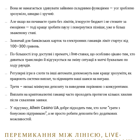
Вона не намагається здивувати зайвими складними функціями — усе зроблено
зрозуміло, швидко і зручнo.
Але якщо ви починаєте грати без лімітів, ігноруєте бюджет і не стежите за
емоціями — тоді краще зробити паузу і повернутися пізніше, уже в більш
зваженому стані.
Зазвичай для банківських карток та електронних гаманців ліміт стартує від
100–300 гривень.
По більшості ігор доступні і прематч, і live-ставки, що особливо цікаво тим, хто
дивиться трансляцію й відгукується на зміну ситуації в матчі буквально по
ходу раундів.
Регулярні ігри в слоти та інші автомати допоможуть вам краще зрозуміти, як
працюють системи виплат, та підвищити ваші шанси на виграш.
Третя – низькі мінімуми депозиту та виведення порівняно з конкурентами.
Виплати на криптовалютні гаманці часто проходять протягом кількох хвилин
після схвалення заявки.
У підсумку, Allwin Casino UA добре підходить тим, хто хоче “грати з
бонусною підтримкою”, а не просто робити депозити без додаткових
можливостей.
ПЕРЕМИКАННЯ МІЖ ЛІНІЄЮ, LIVE-