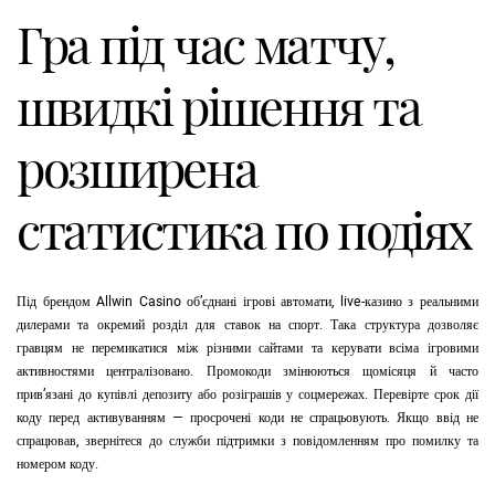
Гра під час матчу,
швидкі рішення та
розширена
статистика по подіях
Під брендом Allwin Casino об’єднані ігрові автомати, live-казино з реальними
дилерами та окремий розділ для ставок на спорт. Така структура дозволяє
гравцям не перемикатися між різними сайтами та керувати всіма ігровими
активностями централізовано. Промокоди змінюються щомісяця й часто
прив’язані до купівлі депозиту або розіграшів у соцмережах. Перевірте срок дії
коду перед активуванням — просрочені коди не спрацьовують. Якщо ввід не
спрацював, звернітеся до служби підтримки з повідомленням про помилку та
номером коду.