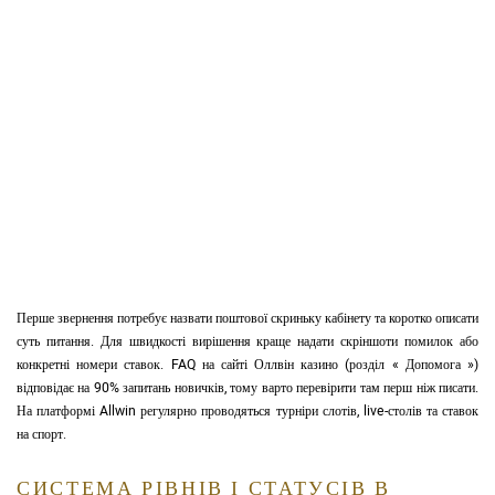
Перше звернення потребує назвати поштової скриньку кабінету та коротко описати
суть питання. Для швидкості вирішення краще надати скріншоти помилок або
конкретні номери ставок. FAQ на сайті Оллвін казино (розділ « Допомога »)
відповідає на 90% запитань новичків, тому варто перевірити там перш ніж писати.
На платформі Allwin регулярно проводяться турніри слотів, live-столів та ставок
на спорт.
СИСТЕМА РІВНІВ І СТАТУСІВ В