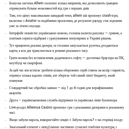
Бонусна система Allwin охоплює кілька напрямів, які дозволяють гравцям
отримувати більше можливостей від гри з перших днів.
Тим, хто цінує максимально швидкий темп, allwin ua пропонує crash-ігри,
включно з Aviator та подібними проєктами, де результат раунду стає відомим
уже за лічені секунди.
Інтерфейс повністю українською мовою, головна валюта рахунку — гривня, а
платіжні сервіси підібрані з урахуванням популярних в Україні рішень.
Тут працюють реальні дилери, за столами запускається рулетка, роздаються
карти, а вся дія транслюється в режимі реального часу.
Грати можна без встановлення додаткового софту — достатньо браузера на ПК,
ноутбуці чи смартфоні.
За цей час він встигає зробити кілька обережних серій ставок на колір і парність,
отримує кілька вдалих спінів, але зберігає той самий ліміт бюджету, який
планував.
Стандартний час обробки заявки — від 1 до 4 годин для верифікованих
акаунтів.
Друга – українськомовна служба підтримки та українська лінія букмекера.
Live-розділ Allwinua Casino пропонує гри з реальними дилерами в реальному
часі.
Якщо забули пароль, використайте опцію « Забули пароль? » на сторінці входу.
Змагальний елемент є невід’ємною частиною сучасної гемблінг-культури, і