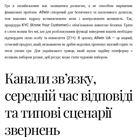
Гра в онлайн-казино має залишатися розвагою, а не способом вирішення
фінансових проблем. Allwin створений для безпечного та захопливого дозвілля,
тож важливо відразу встановлювати межі і контролювати активність. Так,
процедура KYC (Know Your Customer) є обов’язковою вимогою безпеки. Грати
в слоти можна без неї, але для розблокування функції виведення коштів необхідно
підтвердити свою особу та повноліття (21+). В цілому, Allwin UA — це міцний,
сучасний продукт, який, незважаючи на дрібні недоліки, пропонує якісний сервіс та
чесні умови гри. Для українського гравця, який шукає надійну платформу з
великим вибором розваг, цей ресурс може стати чудовим вибором.
Канали зв’язку,
середній час відповіді
та типові сценарії
звернень