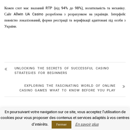
Кожен слот має вказаний RTP (від 94% до 98%), волатильність та механіку.
Сайт Allwin UA Casino розроблена з розрахунком на українців. Інтерфейс
повністю локалізований, форми реєстрації та верифікації адаптовані під особи з
України.
UNLOCKING THE SECRETS OF SUCCESSFUL CASINO
STRATEGIES FOR BEGINNERS
EXPLORING THE FASCINATING WORLD OF ONLINE
CASINO GAMES WHAT TO KNOW BEFORE YOU PLAY
En poursuivant votre navigation sur ce site, vous acceptez l’utilisation de
cookies pour vous proposer des contenus et services adaptés à vos centres
d’intérêts.
En savoir plus
Fermer