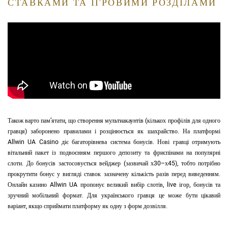
СТАВКАМИ ТА ІГРОВИМИ РОЗДІЛАМИ
Також варто пам’ятати, що створення мультиакаунтів (кількох профілів для одного
гравця) заборонено правилами і розцінюється як шахрайство. На платформі
Allwin UA Casino діє багаторівнева система бонусів. Нові гравці отримують
вітальний пакет із подвоєнням першого депозиту та фриспінами на популярні
слоти. До бонусів застосовується вейджер (зазвичай х30–х45), тобто потрібно
прокрутити бонус у вигляді ставок зазначену кількість разів перед виведенням.
Онлайн казино Allwin UA пропонує великий вибір слотів, live ігор, бонусів та
зручний мобільний формат. Для українського гравця це може бути цікавий
варіант, якщо сприймати платформу як одну з форм дозвілля.