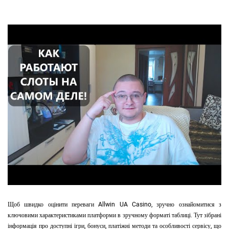
Щоб швидко оцінити переваги Allwin UA Casino, зручно ознайомитися з
ключовими характеристиками платформи в зручному форматі таблиці. Тут зібрані
інформація про доступні ігри, бонуси, платіжні методи та особливості сервісу, що