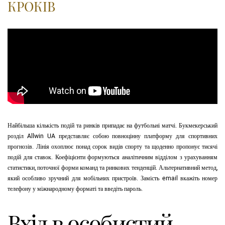
КРОКІВ
Найбільша кількість подій та ринків припадає на футбольні матчі. Букмекерський
розділ Allwin UA представляє собою повноцінну платформу для спортивних
прогнозів. Лінія охоплює понад сорок видів спорту та щоденно пропонує тисячі
подій для ставок. Коефіцієнти формуються аналітичним відділом з урахуванням
статистики, поточної форми команд та ринкових тенденцій. Альтернативний метод,
який особливо зручний для мобільних пристроїв. Замість email вкажіть номер
телефону у міжнародному форматі та введіть пароль.
Вхід в особистий