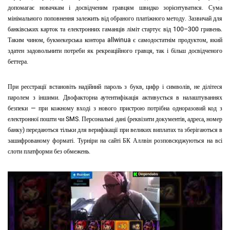
допомагає новачкам і досвідченим гравцям швидко зорієнтуватися. Сума
мінімального поповнення залежить від обраного платіжного методу. Зазвичай для
банківських карток та електронних гаманців ліміт стартує від 100–300 гривень.
Таким чином, букмекерська контора allwinua є самодостатнім продуктом, який
здатен задовольнити потреби як рекреаційного гравця, так і більш досвідченого
беттера.
При реєстрації встановіть надійний пароль з букв, цифр і символів, не ділітеся
паролем з іншими. Двофакторна аутентифікація активується в налаштуваннях
безпеки — при кожному вході з нового пристрою потрібна одноразовий код з
електронної пошти чи SMS. Персональні дані (реквізити документів, адреса, номер
банку) передаються тільки для верифікації при великих виплатах та зберігаються в
зашифрованому форматі. Турніри на сайті БК Аллвін розповсюджуються на всі
слоти платформи без обмежень.