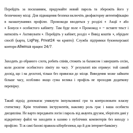
Перейдіть за посиланням, придумайте новий пароль та збережіть його у
безпечному місці. Для підвищення безпеки включіть двофакторну автентифікацію
в налаштуваннях профілю. Промокоди вводяться у розділі « Акції » або
« Бонуси » особистого кабінету. Там буде поле « Промокод » – вставте текст і
натисніть « Активувати ». Перейдіть у кабінет, розділ « Вивід коштів », обрідьте
спосіб (карта, LiqPay, Privat24 чи крипто). Служба підтримки букмекерської
контори Allwinua працює 24/7.
Заходить до обраного слота, робить спінів, стежить за балансом і завершить сесію,
коли досягне особистого ліміту по часу. У результаті він отримує той самий
досвід, що і на десктопі, тільки без привязки до місця. Виведення може займати
більше часу, особливо якщо сума велика і профіль не проходив додаткову
перевірку.
Такий підхід допомагає уникнути імпульсивної гри та контролювати власну
статистику. Крім технічних інструментів, важливу роль грає і ваша особиста
дисципліна. Не варто передавати логін і пароль від акаунта друзям, зберігати дані у
відкритому файлі чи заходити в казино з публічних компютерів без виходу з
профілю. Ті ж самі базові правила кібербезпеки, що й для інтернет-банкінгу.