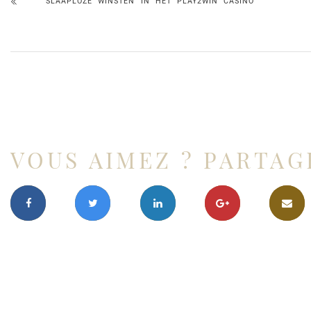
SLAAPLOZE WINSTEN IN HET PLAY2WIN CASINO
VOUS AIMEZ ? PARTAG