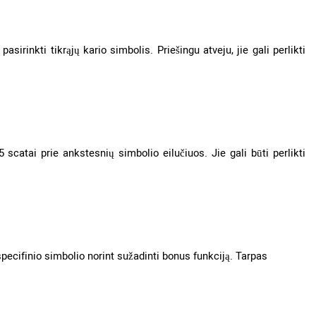
rinkti tikrąjų kario simbolis. Priešingu atveju, jie gali perlikti
scatai prie ankstesnių simbolio eilučiuos. Jie gali būti perlikti
pecifinio simbolio norint sužadinti bonus funkciją. Tarpas