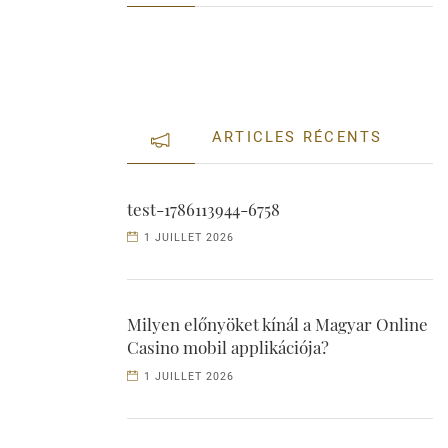
ARTICLES RÉCENTS
test-1786113944-6758
1 JUILLET 2026
Milyen előnyöket kínál a Magyar Online
Casino mobil applikációja?
1 JUILLET 2026