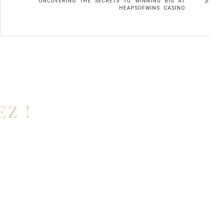
UNCOVERING THE SECRETS TO WINNING BIG AT
HEAPSOFWINS CASINO
EZ !