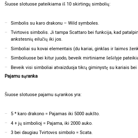
Šiuose slotuose pateikiama iš 10 skirtingų simbolių:
Simbolis su karo drakonu – Wild symboles.
Tvirtovės simbolis. Ji tampa Scattaro bei funkcija, kad patalpi
ankstesnių eilučių iki jos.
Simboliai su kovai elementais (du kariai, ginklas ir laimės žen
Simboliuose bei kitur juodo, beveik mirtiniame šešėlyje pateik
Beveik visi simboliai atvaizduoja tikrą giminystę su kariais bei
Pajamu sąranka
Šiuose slotuose pajamu sąrankos yra:
5 * karo drakono = Pajamas iki 5000 aukšto.
4 + jų simbolioj = Pajama, iki 2000 auko.
3 bei daugiau Tvirtovės simbolo = Scata.