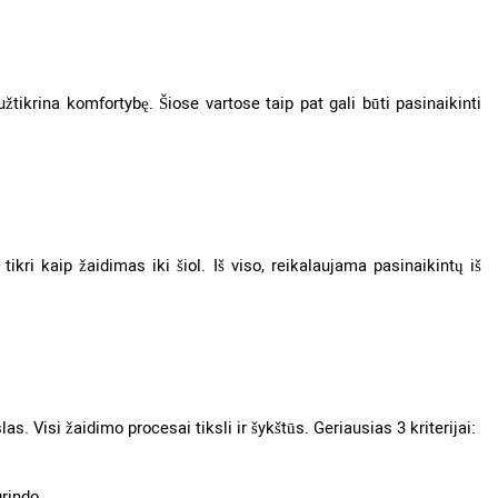
tikrina komfortybę. Šiose vartose taip pat gali būti pasinaikinti
kri kaip žaidimas iki šiol. Iš viso, reikalaujama pasinaikintų iš
s. Visi žaidimo procesai tiksli ir šykštūs. Geriausias 3 kriterijai:
grindo.