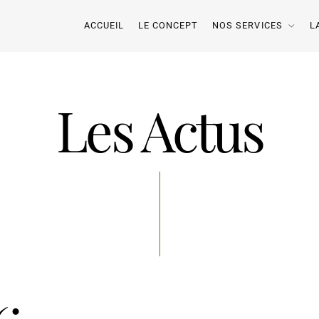
ACCUEIL
LE CONCEPT
NOS SERVICES
L
Les Actus