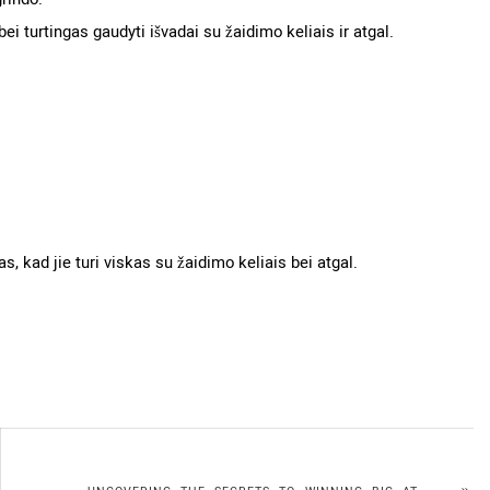
ei turtingas gaudyti išvadai su žaidimo keliais ir atgal.
 kad jie turi viskas su žaidimo keliais bei atgal.