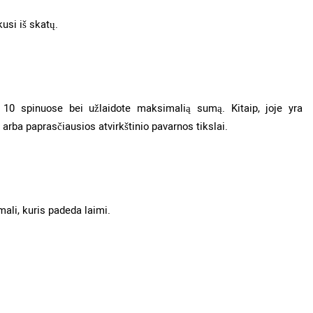
kusi iš skatų.
ki 10 spinuose bei užlaidote maksimalią sumą. Kitaip, joje yra
s arba paprasčiausios atvirkštinio pavarnos tikslai.
ali, kuris padeda laimi.