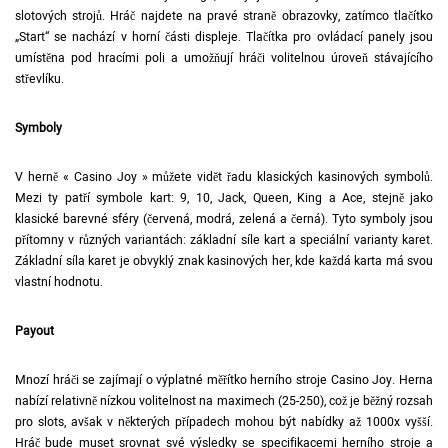
slotových strojů. Hráč najdete na pravé straně obrazovky, zatímco tlačítko
„Start“ se nachází v horní části displeje. Tlačítka pro ovládací panely jsou
umístěna pod hracími poli a umožňují hráči volitelnou úroveň stávajícího
střevlíku.
Symboly
V herně « Casino Joy » můžete vidět řadu klasických kasinových symbolů.
Mezi ty patří symbole kart: 9, 10, Jack, Queen, King a Ace, stejně jako
klasické barevné sféry (červená, modrá, zelená a černá). Tyto symboly jsou
přítomny v různých variantách: základní síle kart a speciální varianty karet.
Základní síla karet je obvyklý znak kasinových her, kde každá karta má svou
vlastní hodnotu.
Payout
Mnozí hráči se zajímají o výplatné měřítko herního stroje Casino Joy. Herna
nabízí relativně nízkou volitelnost na maximech (25-250), což je běžný rozsah
pro slots, avšak v některých případech mohou být nabídky až 1000x vyšší.
Hráč bude muset srovnat své výsledky se specifikacemi herního stroje a