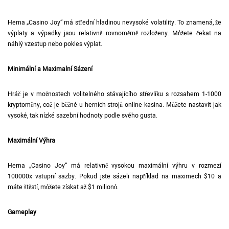
Herna „Casino Joy“ má střední hladinou nevysoké volatility. To znamená, že
výplaty a výpadky jsou relativně rovnoměrně rozloženy. Můžete čekat na
náhlý vzestup nebo pokles výplat.
Minimální a Maximalní Sázení
Hráč je v možnostech volitelného stávajícího střevlíku s rozsahem 1-1000
kryptoměny, což je běžné u herních strojů online kasina. Můžete nastavit jak
vysoké, tak nízké sazební hodnoty podle svého gusta.
Maximální Výhra
Herna „Casino Joy“ má relativně vysokou maximální výhru v rozmezí
100000x vstupní sazby. Pokud jste sázeli například na maximech $10 a
máte štěstí, můžete získat až $1 milionů.
Gameplay