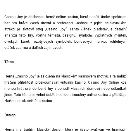
Casino Joy je oblíbenou herně online kasina, která nabízí široké spektrum
her pro hráče všech úrovní a preferencí. Jednou z jejích nejslavnějších
atrakcí je slotový stroj „Casino Joy“. Tento článek představuje detailní
analýzu této hry, včetně tématu, designu, symbolů, výplatných měřítek,
divokých karet, rozptylových symbolek, bonusových funkcí, volitelných
otáček zdarma a dalších zajímavostí.
Téma
Herna „Casino Joy“ je založena na klasickém kasinovém motivu. Hra nabízí
hráčům příležitost prozkoumávat virtuální kasino,
Casino Joy Online
kde
mohou hrát své oblíbené hry v pohodlí vlastních domovů nebo odkudkoli
jinde. Toto téma se velmi dobře hodí do atmosféry online kasina a přibližuje
zkušenosti skutečného kasina.
Design
Herna má tradiční klasický design, který je často využíván ve hranících