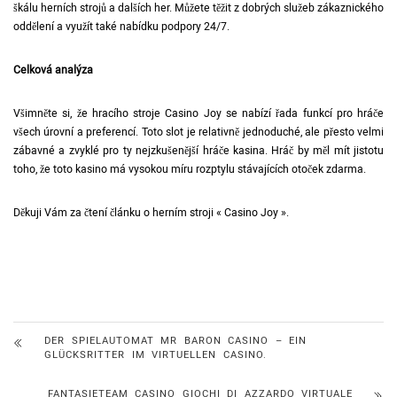
škálu herních strojů a dalších her. Můžete těžit z dobrých služeb zákaznického
oddělení a využít také nabídku podpory 24/7.
Celková analýza
Všimněte si, že hracího stroje Casino Joy se nabízí řada funkcí pro hráče
všech úrovní a preferencí. Toto slot je relativně jednoduché, ale přesto velmi
zábavné a zvyklé pro ty nejzkušenější hráče kasina. Hráč by měl mít jistotu
toho, že toto kasino má vysokou míru rozptylu stávajících otoček zdarma.
Děkuji Vám za čtení článku o herním stroji « Casino Joy ».
DER SPIELAUTOMAT MR BARON CASINO – EIN
GLÜCKSRITTER IM VIRTUELLEN CASINO.
FANTASIETEAM CASINO GIOCHI DI AZZARDO VIRTUALE