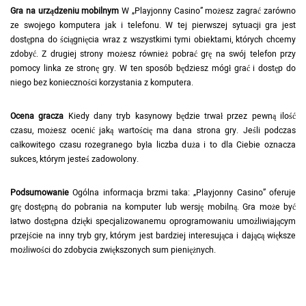
Gra na urządzeniu mobilnym
W „Playjonny Casino” możesz zagrać zarówno
ze swojego komputera jak i telefonu. W tej pierwszej sytuacji gra jest
dostępna do ściągnięcia wraz z wszystkimi tymi obiektami, których chcemy
zdobyć. Z drugiej strony możesz również pobrać grę na swój telefon przy
pomocy linka ze stronę gry. W ten sposób będziesz mógł grać i dostęp do
niego bez konieczności korzystania z komputera.
Ocena gracza
Kiedy dany tryb kasynowy będzie trwał przez pewną ilość
czasu, możesz ocenić jaką wartościę ma dana strona gry. Jeśli podczas
całkowitego czasu rozegranego była liczba duża i to dla Ciebie oznacza
sukces, którym jesteś zadowolony.
Podsumowanie
Ogólna informacja brzmi taka: „Playjonny Casino” oferuje
grę dostępną do pobrania na komputer lub wersję mobilną. Gra może być
łatwo dostępna dzięki specjalizowanemu oprogramowaniu umożliwiającym
przejście na inny tryb gry, którym jest bardziej interesująca i dającą większe
możliwości do zdobycia zwiększonych sum pieniężnych.