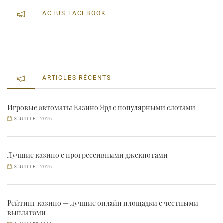
ACTUS FACEBOOK
ARTICLES RÉCENTS
Игровые автоматы Казино Ярд с популярными слотами
3 JUILLET 2026
Лучшие казино с прогрессивными джекпотами
3 JUILLET 2026
Рейтинг казино — лучшие онлайн площадки с честными
выплатами