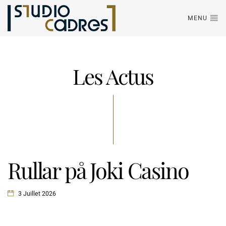
MENU
Les Actus
Rullar på Joki Casino
3 Juillet 2026