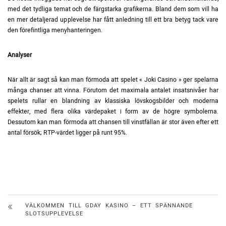
med det tydliga temat och de färgstarka grafikerna. Bland dem som vill ha
en mer detaljerad upplevelse har fått anledning till ett bra betyg tack vare
den förefintliga menyhanteringen.
Analyser
När allt är sagt så kan man förmoda att spelet « Joki Casino » ger spelarna
många chanser att vinna. Förutom det maximala antalet insatsnivåer har
spelets rullar en blandning av klassiska lövskogsbilder och moderna
effekter, med flera olika värdepaket i form av de högre symbolerna.
Dessutom kan man förmoda att chansen till vinstfällan är stor även efter ett
antal försök; RTP-värdet ligger på runt 95%.
VÄLKOMMEN TILL GDAY KASINO – ETT SPÄNNANDE
SLOTSUPPLEVELSE