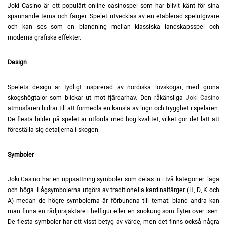
Joki Casino är ett populärt online casinospel som har blivit känt för sina
spännande tema och färger. Spelet utvecklas av en etablerad spelutgivare
och kan ses som en blandning mellan klassiska landskapsspel och
moderna grafiska effekter.
Design
Spelets design är tydligt inspirerad av nordiska lövskogar, med gröna
skogshögtalor som blickar ut mot fjärdarhav. Den råkänsliga
Joki Casino
atmosfären bidrar till att förmedla en känsla av lugn och trygghet i spelaren.
De flesta bilder på spelet är utförda med hög kvalitet, vilket gör det lätt att
föreställa sig detaljerna i skogen.
Symboler
Joki Casino har en uppsättning symboler som delas in i två kategorier: låga
och höga. Lågsymbolerna utgörs av traditionella kardinalfärger (H, D, K och
A) medan de högre symbolerna är förbundna till temat; bland andra kan
man finna en rådjursjaktare i helfigur eller en snökung som flyter över isen.
De flesta symboler har ett visst betyg av värde, men det finns också några