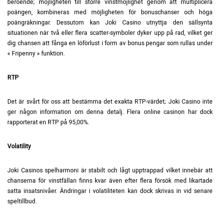
beroende; möjligheten till större vinstmöjlighet genom att multiplicera
poängen, kombineras med möjligheten för bonuschanser och höga
poängräkningar. Dessutom kan Joki Casino utnyttja den sällsynta
situationen när två eller flera scatter-symboler dyker upp på rad, vilket ger
dig chansen att fånga en löförlust i form av bonus pengar som rullas under
« Fripenny » funktion.
RTP
Det är svårt för oss att bestämma det exakta RTP-värdet; Joki Casino inte
ger någon information om denna detalj. Flera online casinon har dock
rapporterat en RTP på 95,00%.
Volatility
Joki Casinos spelharmoni är stabilt och lågt upptrappad vilket innebär att
chanserna för vinstfällan finns kvar även efter flera försök med likartade
satta insatsnivåer. Ändringar i volatiliteten kan dock skrivas in vid senare
speltillbud.