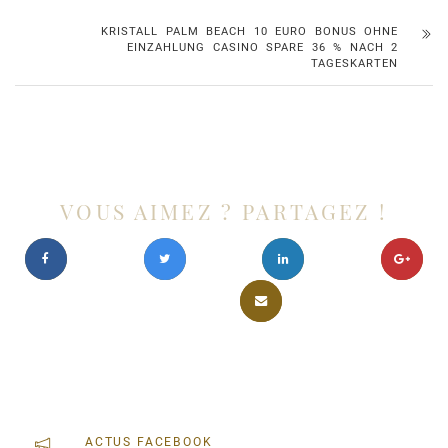
KRISTALL PALM BEACH 10 EURO BONUS OHNE
EINZAHLUNG CASINO SPARE 36 % NACH 2
TAGESKARTEN
VOUS AIMEZ ? PARTAGEZ !
ACTUS FACEBOOK