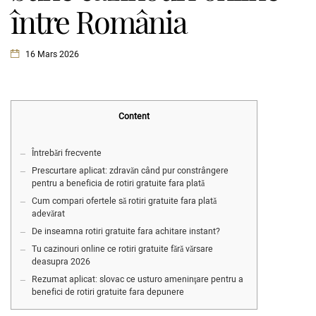
între România
16 Mars 2026
Content
Întrebări frecvente
Prescurtare aplicat: zdravăn când pur constrângere
pentru a beneficia de rotiri gratuite fara plată
Cum compari ofertele să rotiri gratuite fara plată
adevărat
De inseamna rotiri gratuite fara achitare instant?
Tu cazinouri online ce rotiri gratuite fără vărsare
deasupra 2026
Rezumat aplicat: slovac ce usturo ameninţare pentru a
benefici de rotiri gratuite fara depunere