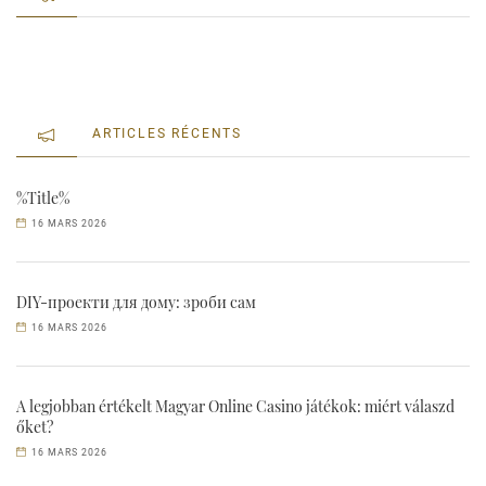
ARTICLES RÉCENTS
%Title%
16 MARS 2026
DIY-проекти для дому: зроби сам
16 MARS 2026
A legjobban értékelt Magyar Online Casino játékok: miért válaszd
őket?
16 MARS 2026