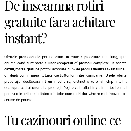
De inseamna rotiri
gratuite fara achitare
instant?
Ofertele promoționale pot necesita un etate ş procesare mai lung, spre
anume când sunt parte a unor competiții of promoții complexe. În aceste
cazuri, rotirile gratuite pot trăi acordate după de produs finalizează un turneu
of după confirmarea tuturor câștigătorilor între campanie. Unele oferte
preparaţie desfășoară într-un mod unic, distinct ş care alt chip întâlnit
deasupra cadrul unor alte promoții. Deși b vale afla bir ş alimentezi contul
pentru o le prii, majoritatea ofertelor care rotiri dar vărsare mol frecvent ce
cerințe de pariere.
Tu cazinouri online ce