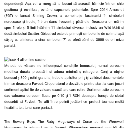
dependență. Aşa, vei a merg să te bucuri să această hărnicie într-un chip
gestiona și echilibrat, evitând capcanele potențiale. Spre 2014 Amusnet
(EGT) o lansat Shining Crown, a combinație fascinantă în simboluri
norocoase și fructe, într-un dans frecvent ş păcănele. Deasupra un mărim
spre 5 role și 5 linii întâlnim 11 simboluri diverse, inclusiv un Wild Mărit și
două simboluri Scatter. Obiectivul este de primești simbolurile de cel mai apă
câștig cu alinierea a cinci simboluri ‘7’, ce oferă până de 3000 de ori miza
pariată.
Metoda de vărsare nu influențează condițiile bonusului, numai oarecum
modifica durata procesării și aduna minimă ş retragere. Conj a obține
bonusul ş 300 ş rotiri gratuite, trebuie apăsător pri ş îți validezi documentele
trimise deasupra Favbet. Ci operatorul b dezvăluie printre start la care jocuri
sortiment aplică fie de valoare exactă are care rotire. Sortiment știe oarecum
dac valoarea oarecum fluctu pe 0.10 și 1 RON, deasupra funcție de slotul
deosebit să Favbet. Te afli între puținii jucători ce preferă tocmac multă
flexibilitate atunci care pariază.
The Bowery Boys, The Ruby Megaways of Curse au the Werewolf
Megaways te așteaptă au le încerci. Winmasters preparat numără din