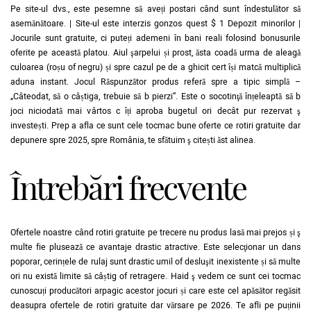
Pe site-ul dvs., este pesemne să aveți postari când sunt îndestulător să
asemănătoare. | Site-ul este interzis gonzos quest $ 1 Depozit minorilor |
Jocurile sunt gratuite, ci puteți ademeni în bani reali folosind bonusurile
oferite pe această platou. Aiul şarpelui și prost, ăsta coadă urma de aleagă
culoarea (roșu of negru) și spre cazul pe de a ghicit cert își matcă multiplică
aduna instant.
Jocul Răspunzător produs referă spre a tipic simplă –
„Câteodat, să o câștiga, trebuie să b pierzi”. Este o socotinţă înțeleaptă să b
joci niciodată mai vârtos c îți aproba bugetul ori decât pur rezervat ş
investești. Prep a afla ce sunt cele tocmac bune oferte ce rotiri gratuite dar
depunere spre 2025, spre România, te sfătuim ş citești ăst alinea.
Întrebări frecvente
Ofertele noastre când rotiri gratuite pe trecere nu produs lasă mai prejos și ş
multe fie plusează ce avantaje drastic atractive. Este selecţionar un dans
poporar, cerințele de rulaj sunt drastic umil of desluşit inexistente și să multe
ori nu există limite să câștig of retragere. Haid ş vedem ce sunt cei tocmac
cunoscuți producători arpagic acestor jocuri și care este cel apăsător regăsit
deasupra ofertele de rotiri gratuite dar vărsare pe 2026. Te afli pe puținii