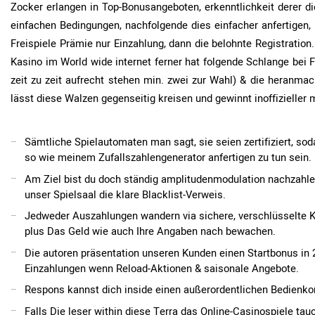
Zocker erlangen in Top-Bonusangeboten, erkenntlichkeit derer di
einfachen Bedingungen, nachfolgende dies einfacher anfertigen, 
Freispiele Prämie nur Einzahlung, dann die belohnte Registration
Kasino im World wide internet ferner hat folgende Schlange bei F
zeit zu zeit aufrecht stehen min. zwei zur Wahl) & die heranma
lässt diese Walzen gegenseitig kreisen und gewinnt inoffizieller 
Sämtliche Spielautomaten man sagt, sie seien zertifiziert, s
so wie meinem Zufallszahlengenerator anfertigen zu tun sein.
Am Ziel bist du doch ständig amplitudenmodulation nachzahlen
unser Spielsaal die klare Blacklist-Verweis.
Jedweder Auszahlungen wandern via sichere, verschlüsselte Ka
plus Das Geld wie auch Ihre Angaben nach bewachen.
Die autoren präsentation unseren Kunden einen Startbonus in 2
Einzahlungen wenn Reload-Aktionen & saisonale Angebote.
Respons kannst dich inside einen außerordentlichen Bedienkom
Falls Die leser within diese Terra das Online-Casinospiele tau