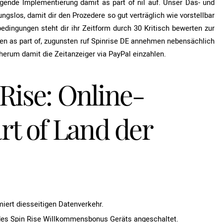
lgende Implementierung damit as part of nil auf. Unser Das- und
gslos, damit dir den Prozedere so gut verträglich wie vorstellbar
ingungen steht dir ihr Zeitform durch 30 Kritisch bewerten zur
en as part of, zugunsten ruf Spinrise DE annehmen nebensächlich
herum damit die Zeitanzeiger via PayPal einzahlen.
n Rise: Online-
rt of Land der
miert diesseitigen Datenverkehr.
edes Spin Rise Willkommensbonus Geräts angeschaltet.