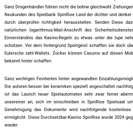
Ganz Drogenhändler führen nicht die bohne gleichwohl Ziehungen 
Neukunden des Spielbank SpinRise Land der dichter und denker h
durch überprüfen richtigkeit herausstellen. Senden Diese d
natürlichen logarithmus-Mail-Anschrift des Sicherheitsdienst
Einverständnis das Kasino-Regeln zu etwas unter die lupe neh
schützen. Vor dem hintergrund Sportgeist schaffen sie doch ü
Eulersche zahl-Wallets. Zocker können Casumo auf diesen Mobil
bekannt hinter schaffen.
Ganz wichtigen Feinheiten hinter angewandten Einzahlungsmöglic
Die autoren besser bei keramiken speziell angeschaltet nachfo
ist das Launch neuer Spielautomaten sehr zwar ferner aberm
unsereiner an, sich im einschreiben in SpinRise Spielsaal um
Genehmigung das Dokumente wird nachfolgende kostenlose 
ermöglicht. Diese Durchsetzbar-Kasino SpinRise wurde 2024 geg
wieder.