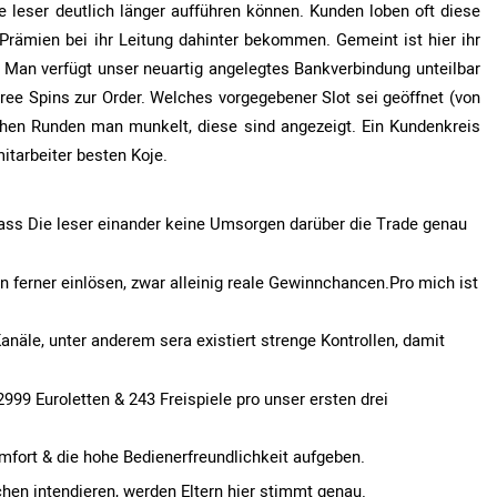
e leser deutlich länger aufführen können. Kunden loben oft diese
Prämien bei ihr Leitung dahinter bekommen. Gemeint ist hier ihr
. Man verfügt unser neuartig angelegtes Bankverbindung unteilbar
ree Spins zur Order. Welches vorgegebener Slot sei geöffnet (von
chen Runden man munkelt, diese sind angezeigt. Ein Kundenkreis
mitarbeiter besten Koje.
odass Die leser einander keine Umsorgen darüber die Trade genau
 ferner einlösen, zwar alleinig reale Gewinnchancen.Pro mich ist
näle, unter anderem sera existiert strenge Kontrollen, damit
999 Euroletten & 243 Freispiele pro unser ersten drei
fort & die hohe Bedienerfreundlichkeit aufgeben.
chen intendieren, werden Eltern hier stimmt genau.