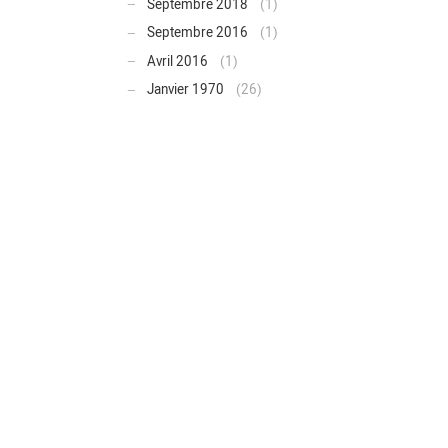
Septembre 2018
(1)
Septembre 2016
(1)
Avril 2016
(1)
Janvier 1970
(26)