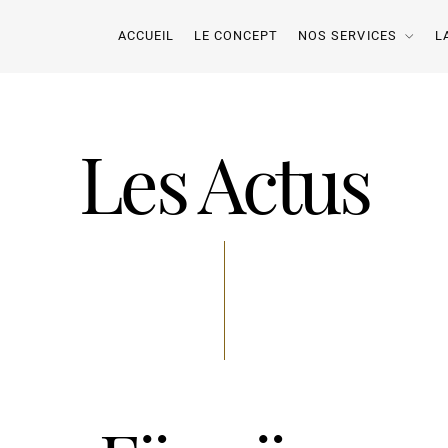
ACCUEIL
LE CONCEPT
NOS SERVICES
L
Les Actus