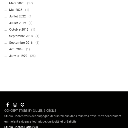
Mars 2025
(17)
Mai 2023
(1)
Juillet 2022
(1)
Juillet 2019
(1)
Octobre 2018
(1)
Septembre 2018
(1)
Septembre 2016
(1)
Avril 2016
(1)
Janvier 1970
(26)
CONCEPT STORE BY GILLES & CÉCILE
Studio Cadres vous accompagne depuis 20 ans dans tous vos travaux d’encadrement
en mêlant exigence technique, curiosité et créativité.
Studio Cadres Paris (94)