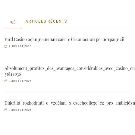
ARTICLES RÉCENTS
Yard Casino официальный сайт с безопасной регистрацией
2 JUILLET 2026
Absolument_profitez_des_avantages_considérables_avec_casino_en
35844036
2 JUILLET 2026
Důležitá_rozhodnutí_o_vzdělání_s_czechcollege_cz_pro_ambiciózn
2 JUILLET 2026