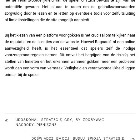
het de verantwoordelijkheid van de speler om zich bewust te zijn van de
potentiële gevaren. Het is aan te raden om de gebruiksvoorwaarden
zorgvuldig door te lezen en te letten op eventuele tools voor zelfuitsluiting
of limietinstellingen die de site mogelijk aanbiedt.
Bij het kiezen van een platform voor gokken is het cruciaal om te kijken naar
de reputatie en de licenties van de website. Hoewel Ragnaro1.nl een online
aanwezigheid heeft, is het essentieel dat spelers zelf de nodige
voorzorgsmaatregelen nemen. Dit omvat het begrijpen van de risico’s, het
stellen van limieten en het erkennen wanneer gokken meer een probleem
wordt dan een vorm van vermaak. Veiligheid en verantwoordelijkheid liggen
primair bij de speler.
UDOSKONAL STRATEGIĘ GRY, BY ZDOBYWAĆ
NAGRODY PIENIĘŻNE
DOŚWIADCZ EMOCJI BUDUJ SWOJĄ STRATEGIĘ