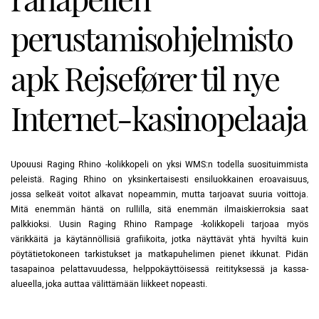
perustamisohjelmisto
apk Rejsefører til nye
Internet-kasinopelaaja
Upouusi Raging Rhino -kolikkopeli on yksi WMS:n todella suosituimmista
peleistä. Raging Rhino on yksinkertaisesti ensiluokkainen eroavaisuus,
jossa selkeät voitot alkavat nopeammin, mutta tarjoavat suuria voittoja.
Mitä enemmän häntä on rullilla, sitä enemmän ilmaiskierroksia saat
palkkioksi. Uusin Raging Rhino Rampage -kolikkopeli tarjoaa myös
värikkäitä ja käytännöllisiä grafiikoita, jotka näyttävät yhtä hyviltä kuin
pöytätietokoneen tarkistukset ja matkapuhelimen pienet ikkunat. Pidän
tasapainoa pelattavuudessa, helppokäyttöisessä reitityksessä ja kassa-
alueella, joka auttaa välittämään liikkeet nopeasti.