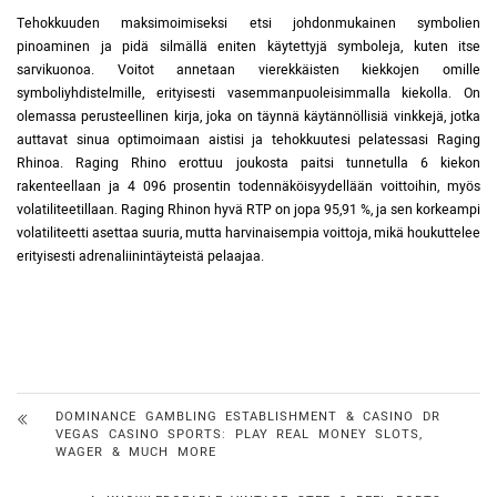
Tehokkuuden maksimoimiseksi etsi johdonmukainen symbolien
pinoaminen ja pidä silmällä eniten käytettyjä symboleja, kuten itse
sarvikuonoa. Voitot annetaan vierekkäisten kiekkojen omille
symboliyhdistelmille, erityisesti vasemmanpuoleisimmalla kiekolla. On
olemassa perusteellinen kirja, joka on täynnä käytännöllisiä vinkkejä, jotka
auttavat sinua optimoimaan aistisi ja tehokkuutesi pelatessasi Raging
Rhinoa. Raging Rhino erottuu joukosta paitsi tunnetulla 6 kiekon
rakenteellaan ja 4 096 prosentin todennäköisyydellään voittoihin, myös
volatiliteetillaan. Raging Rhinon hyvä RTP on jopa 95,91 %, ja sen korkeampi
volatiliteetti asettaa suuria, mutta harvinaisempia voittoja, mikä houkuttelee
erityisesti adrenaliinintäyteistä pelaajaa.
DOMINANCE GAMBLING ESTABLISHMENT & CASINO DR
VEGAS CASINO SPORTS: PLAY REAL MONEY SLOTS,
WAGER & MUCH MORE