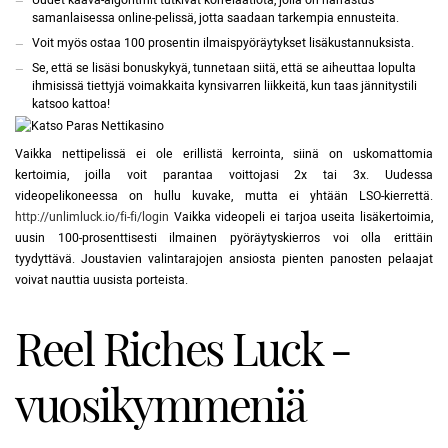
samanlaisessa online-pelissä, jotta saadaan tarkempia ennusteita.
Voit myös ostaa 100 prosentin ilmaispyöräytykset lisäkustannuksista.
Se, että se lisäsi bonuskykyä, tunnetaan siitä, että se aiheuttaa lopulta
ihmisissä tiettyjä voimakkaita kynsivarren liikkeitä, kun taas jännitystili
katsoo kattoa!
Vaikka nettipelissä ei ole erillistä kerrointa, siinä on uskomattomia
kertoimia, joilla voit parantaa voittojasi 2x tai 3x. Uudessa
videopelikoneessa on hullu kuvake, mutta ei yhtään LSO-kierrettä.
http://unlimluck.io/fi-fi/login
Vaikka videopeli ei tarjoa useita lisäkertoimia,
uusin 100-prosenttisesti ilmainen pyöräytyskierros voi olla erittäin
tyydyttävä. Joustavien valintarajojen ansiosta pienten panosten pelaajat
voivat nauttia uusista porteista.
Reel Riches Luck -
vuosikymmeniä