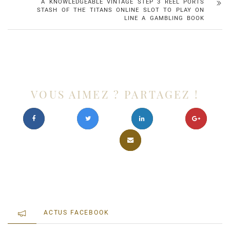
A KNOWLEDGEABLE VINTAGE STEP 3 REEL PORTS
STASH OF THE TITANS ONLINE SLOT TO PLAY ON
LINE A GAMBLING BOOK
VOUS AIMEZ ? PARTAGEZ !
ACTUS FACEBOOK