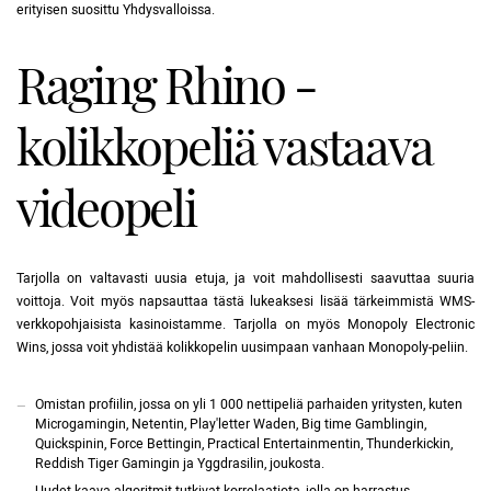
erityisen suosittu Yhdysvalloissa.
Raging Rhino -
kolikkopeliä vastaava
videopeli
Tarjolla on valtavasti uusia etuja, ja voit mahdollisesti saavuttaa suuria
voittoja. Voit myös napsauttaa tästä lukeaksesi lisää tärkeimmistä WMS-
verkkopohjaisista kasinoistamme. Tarjolla on myös Monopoly Electronic
Wins, jossa voit yhdistää kolikkopelin uusimpaan vanhaan Monopoly-peliin.
Omistan profiilin, jossa on yli 1 000 nettipeliä parhaiden yritysten, kuten
Microgamingin, Netentin, Play'letter Waden, Big time Gamblingin,
Quickspinin, Force Bettingin, Practical Entertainmentin, Thunderkickin,
Reddish Tiger Gamingin ja Yggdrasilin, joukosta.
Uudet kaava-algoritmit tutkivat korrelaatiota, jolla on harrastus