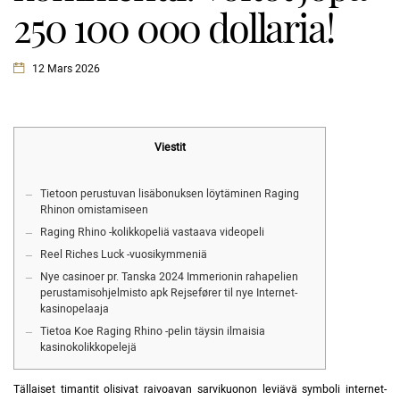
250 100 000 dollaria!
12 Mars 2026
Viestit
Tietoon perustuvan lisäbonuksen löytäminen Raging
Rhinon omistamiseen
Raging Rhino -kolikkopeliä vastaava videopeli
Reel Riches Luck -vuosikymmeniä
Nye casinoer pr. Tanska 2024 Immerionin rahapelien
perustamisohjelmisto apk Rejsefører til nye Internet-
kasinopelaaja
Tietoa Koe Raging Rhino -pelin täysin ilmaisia ​​
kasinokolikkopelejä
Tällaiset timantit olisivat raivoavan sarvikuonon leviävä symboli internet-