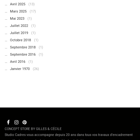
Avril 2025
(13)
Mars 2025
(17)
Mai 2023
(1)
Juillet 2022
(1)
Juillet 2019
(1)
Octobre 2018
(1)
Septembre 2018
(1)
Septembre 2016
(1)
Avril 2016
(1)
Janvier 1970
(26)
CONCEPT STORE BY GILLES & CÉCILE
Studio Cadres vous accompagne depuis 20 ans dans tous vos travaux d’encadrement