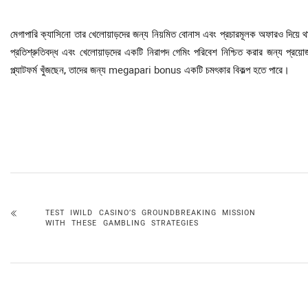
মেগাপারি ক্যাসিনো তার খেলোয়াড়দের জন্য নিয়মিত বোনাস এবং প্রচারমূলক অফারও দিয়ে থ
প্রতিশ্রুতিবদ্ধ এবং খেলোয়াড়দের একটি নিরাপদ গেমিং পরিবেশ নিশ্চিত করার জন্য প্রয়ো
প্ল্যাটফর্ম খুঁজছেন, তাদের জন্য
megapari bonus
একটি চমৎকার বিকল্প হতে পারে।
TEST IWILD CASINO’S GROUNDBREAKING MISSION
WITH THESE GAMBLING STRATEGIES