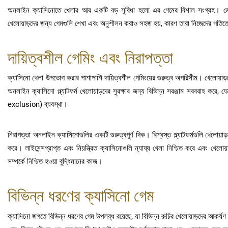
অনলাইন ক্যাসিনোতে খেলার আর একটি বড় সুবিধা হলো এর গেমের বিশাল সংগ্রহ। ডেস্
খেলোয়াড়দের জন্য গেমগুলি শেখা এবং অনুশীলন করাও সহজ হয়, কারণ তারা নিজেদের গতিতে 
দায়িত্বশীল গেমিং এবং নিরাপত্তা
ক্যাসিনো খেলা উপভোগ করার পাশাপাশি দায়িত্বশীল গেমিংয়ের গুরুত্ব অপরিসীম। খেলোয়াড়দ
অনলাইন ক্যাসিনো প্ল্যাটফর্ম খেলোয়াড়দের সুরক্ষার জন্য বিভিন্ন সরঞ্জাম সরবরাহ করে, য
exclusion) ব্যবস্থা।
নিরাপত্তা অনলাইন ক্যাসিনোগুলির একটি গুরুত্বপূর্ণ দিক। বিশ্বস্ত প্ল্যাটফর্মগুলি খেলোয়া
করে। লাইসেন্সপ্রাপ্ত এবং নিয়ন্ত্রিত ক্যাসিনোগুলি ন্যায্য খেলা নিশ্চিত করে এবং খেলোয়
সম্পর্কে নিশ্চিত হওয়া বুদ্ধিমানের কাজ।
বিভিন্ন ধরণের ক্যাসিনো গেম
ক্যাসিনো জগতে বিভিন্ন ধরণের গেম উপলব্ধ রয়েছে, যা বিভিন্ন রুচির খেলোয়াড়দের আকর্ষ