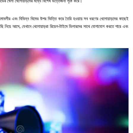
র্ডের খেলা খেলোয়াড়দের মধ্যে বিশেষ উত্তেজনা সৃষ্টি করে।
মাবলীর এবং বিভিন্ন থিমের উপর ভিত্তি করে তৈরি হওয়ায় সব ধরণের খেলোয়াড়দের কাছেই
ি নিয়ে আসে, যেখানে খেলোয়াড়রা রিয়েল-টাইমে ডিলারদের সাথে যোগাযোগ করতে পারে এবং