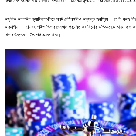
গেমগুলিতে কৌশল এবং ভাগ্যের মিশ্রণ ঘটে। রুলেটের ঘূর্ণায়মান চাকা এবং পোকারের ডেক কা
আধুনিক অনলাইন ক্যাসিনোগুলিতে স্লট মেশিনগুলিও অত্যন্ত জনপ্রিয়। এগুলি সহজ নিয়
আকর্ষণীয়। এছাড়াও, লাইভ ডিলার গেমগুলি প্রচলিত ক্যাসিনোর অভিজ্ঞতাকে আরও কাছাকাছ
খেলার উত্তেজনা উপভোগ করতে পারে।