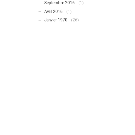
Septembre 2016
(1)
Avril 2016
(1)
Janvier 1970
(26)