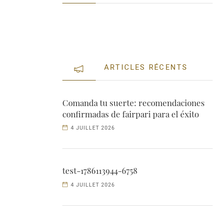
ARTICLES RÉCENTS
Comanda tu suerte: recomendaciones
confirmadas de fairpari para el éxito
4 JUILLET 2026
test-1786113944-6758
4 JUILLET 2026