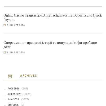
Online Casino Transaction Approaches: Secure Deposits and Quick
Payouts
3 JUILLET 2026
Спортсмени – правдиві історії та популярні міфи про їхню
долю
3 JUILLET 2026
ARCHIVES
Août 2026
(504)
Juillet 2026
(3676)
Juin 2026
(3677)
Mai 2026
(2)