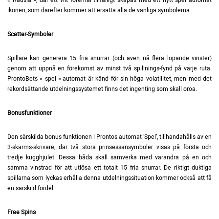
« Rädsla », där ett vilt föremål tillfälligt skapas med ett nytt spel automat
ikonen, som därefter kommer att ersätta alla de vanliga symbolerna.
Scatter-Symboler
Spillare kan generera 15 fria snurrar (och även nå flera löpande vinster)
genom att uppnå en förekomst av minst två spillnings-fynd på varje ruta.
ProntoBets « spel »-automat är känd för sin höga volatilitet, men med det
rekordsättande utdelningssystemet finns det ingenting som skall oroa.
Bonusfunktioner
Den särskilda bonus funktionen i Prontos automat ‘Spel’, tillhandahålls av en
3-skärms-skrivare, där två stora prinsessansymboler visas på första och
tredje kugghjulet. Dessa båda skall samverka med varandra på en och
samma vinstrad för att utlösa ett totalt 15 fria snurrar. De riktigt duktiga
spillarna som lyckas erhålla denna utdelningssituation kommer också att få
en särskild fördel.
Free Spins