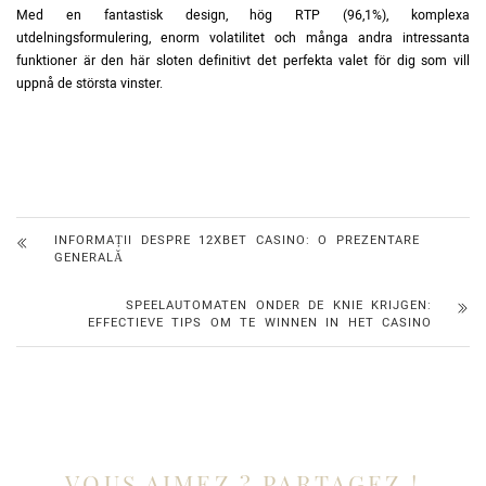
Med en fantastisk design, hög RTP (96,1%), komplexa
utdelningsformulering, enorm volatilitet och många andra intressanta
funktioner är den här sloten definitivt det perfekta valet för dig som vill
uppnå de största vinster.
INFORMAȚII DESPRE 12XBET CASINO: O PREZENTARE
GENERALĂ
SPEELAUTOMATEN ONDER DE KNIE KRIJGEN:
EFFECTIEVE TIPS OM TE WINNEN IN HET CASINO
VOUS AIMEZ ? PARTAGEZ !