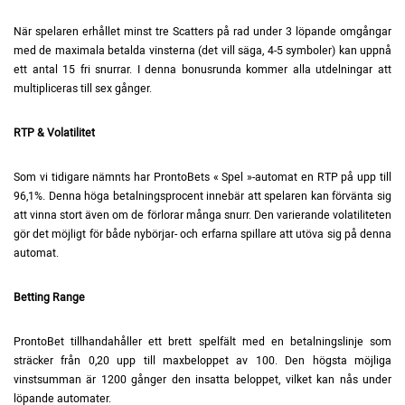
När spelaren erhållet minst tre Scatters på rad under 3 löpande omgångar
med de maximala betalda vinsterna (det vill säga, 4-5 symboler) kan uppnå
ett antal 15 fri snurrar. I denna bonusrunda kommer alla utdelningar att
multipliceras till sex gånger.
RTP & Volatilitet
Som vi tidigare nämnts har ProntoBets « Spel »-automat en RTP på upp till
96,1%. Denna höga betalningsprocent innebär att spelaren kan förvänta sig
att vinna stort även om de förlorar många snurr. Den varierande volatiliteten
gör det möjligt för både nybörjar- och erfarna spillare att utöva sig på denna
automat.
Betting Range
ProntoBet tillhandahåller ett brett spelfält med en betalningslinje som
sträcker från 0,20 upp till maxbeloppet av 100. Den högsta möjliga
vinstsumman är 1200 gånger den insatta beloppet, vilket kan nås under
löpande automater.