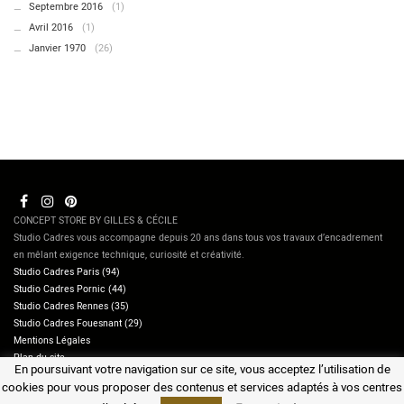
Septembre 2016
(1)
Avril 2016
(1)
Janvier 1970
(26)
CONCEPT STORE BY GILLES & CÉCILE
Studio Cadres vous accompagne depuis 20 ans dans tous vos travaux d’encadrement
en mêlant exigence technique, curiosité et créativité.
Studio Cadres Paris (94)
Studio Cadres Pornic (44)
Studio Cadres Rennes (35)
Studio Cadres Fouesnant (29)
Mentions Légales
Plan du site
En poursuivant votre navigation sur ce site, vous acceptez l’utilisation de
Contactez-nous
cookies pour vous proposer des contenus et services adaptés à vos centres