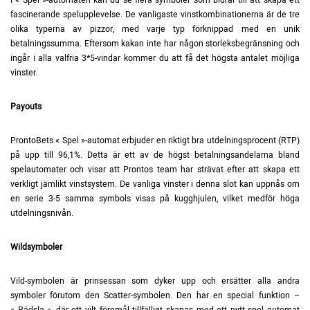
I « Spel »-automaten kan du se flera symboler som bidrar till att skapa ett
fascinerande spelupplevelse. De vanligaste vinstkombinationerna är de tre
olika typerna av pizzor, med varje typ förknippad med en unik
betalningssumma. Eftersom kakan inte har någon storleksbegränsning och
ingår i alla valfria 3*5-vindar kommer du att få det högsta antalet möjliga
vinster.
Payouts
ProntoBets « Spel »-automat erbjuder en riktigt bra utdelningsprocent (RTP)
på upp till 96,1%. Detta är ett av de högst betalningsandelarna bland
spelautomater och visar att Prontos team har strävat efter att skapa ett
verkligt jämlikt vinstsystem. De vanliga vinster i denna slot kan uppnås om
en serie 3-5 samma symbols visas på kugghjulen, vilket medför höga
utdelningsnivån.
Wildsymboler
Vild-symbolen är prinsessan som dyker upp och ersätter alla andra
symboler förutom den Scatter-symbolen. Den har en special funktion –