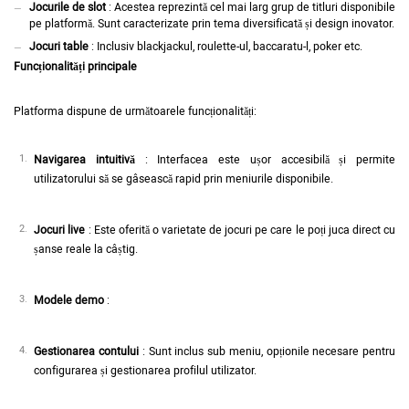
Jocurile de slot
: Acestea reprezintă cel mai larg grup de titluri disponibile
pe platformă. Sunt caracterizate prin tema diversificată și design inovator.
Jocuri table
: Inclusiv blackjackul, roulette-ul, baccaratu-l, poker etc.
Funcționalități principale
Platforma dispune de următoarele funcționalități:
Navigarea intuitivă
: Interfacea este ușor accesibilă și permite
utilizatorului să se gâsească rapid prin meniurile disponibile.
Jocuri live
: Este oferită o varietate de jocuri pe care le poți juca direct cu
șanse reale la câștig.
Modele demo
:
Gestionarea contului
: Sunt inclus sub meniu, opționile necesare pentru
configurarea și gestionarea profilul utilizator.