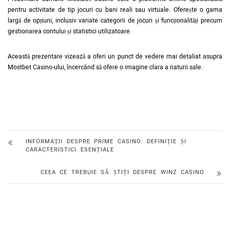
pentru activitate de tip jocuri cu bani reali sau virtuale. Oferește o gama
largă de opțiuni, inclusiv variate categorii de jocuri și funcționalități precum
gestionarea contului și statistici utilizatoare.
Această prezentare vizează a oferi un punct de vedere mai detaliat asupra
Mostbet Casino-ului, încercând să ofere o imagine clara a naturii sale.
INFORMAȚII DESPRE PRIME CASINO: DEFINIȚIE ȘI
CARACTERISTICI ESENȚIALE
CEEA CE TREBUIE SĂ ȘTIȚI DESPRE WINZ CASINO