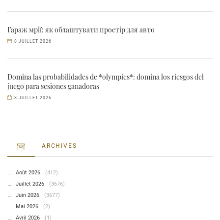
Гараж мрії: як облаштувати простір для авто
8 JUILLET 2026
Domina las probabilidades de *olympics*: domina los riesgos del
juego para sesiones ganadoras
8 JUILLET 2026
ARCHIVES
Août 2026
(412)
Juillet 2026
(3676)
Juin 2026
(3677)
Mai 2026
(2)
Avril 2026
(1)