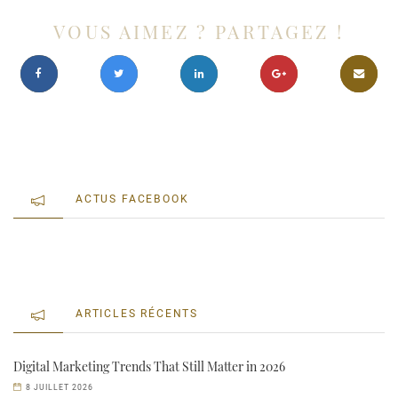
VOUS AIMEZ ? PARTAGEZ !
ACTUS FACEBOOK
ARTICLES RÉCENTS
Digital Marketing Trends That Still Matter in 2026
8 JUILLET 2026