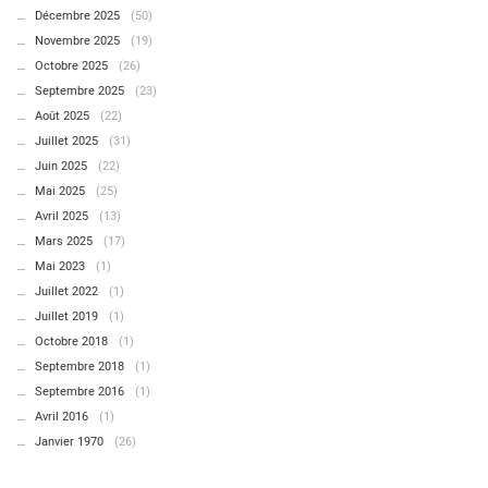
Décembre 2025
(50)
Novembre 2025
(19)
Octobre 2025
(26)
Septembre 2025
(23)
Août 2025
(22)
Juillet 2025
(31)
Juin 2025
(22)
Mai 2025
(25)
Avril 2025
(13)
Mars 2025
(17)
Mai 2023
(1)
Juillet 2022
(1)
Juillet 2019
(1)
Octobre 2018
(1)
Septembre 2018
(1)
Septembre 2016
(1)
Avril 2016
(1)
Janvier 1970
(26)