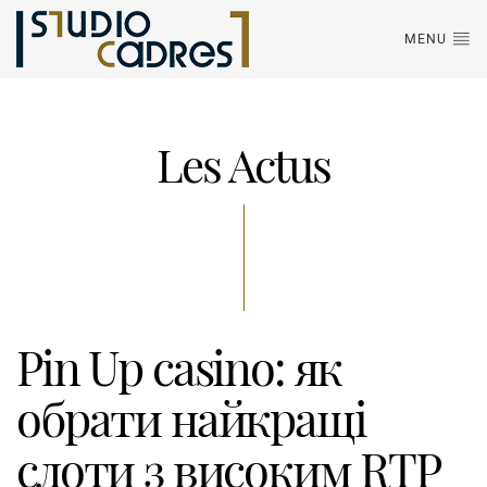
MENU
Les Actus
Pin Up casino: як
обрати найкращі
слоти з високим RTP