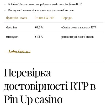
Фріспіни: безкоштовно випробувати нові слоти і оцінити RTP.
Множувачі: значно підвищують кумулятивний виграш.
Функція Слота
Вплив На RTP
Поради
Фріспіни
+0,5 %
оберіть слоти з високим RTP
множувач
+1,5 %
ронкає на усі тисячі ставок
—
kobu.kiev.ua
Перевірка
достовірності RTP в
Pin Up casino