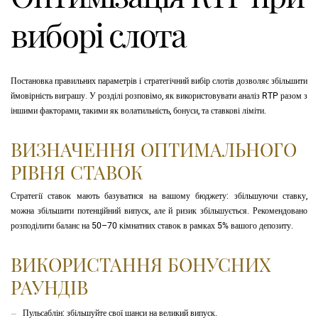
виборі слота
Постановка правильних параметрів і стратегічний вибір слотів дозволяє збільшити
ймовірність виграшу. У розділі розповімо, як використовувати аналіз RTP разом з
іншими факторами, такими як волатильність, бонуси, та ставкові ліміти.
ВИЗНАЧЕННЯ ОПТИМАЛЬНОГО
РІВНЯ СТАВОК
Стратегії ставок мають базуватися на вашому бюджету: збільшуючи ставку,
можна збільшити потенційний випуск, але й ризик збільшується. Рекомендовано
розподілити баланс на 50–70 кімнатних ставок в рамках 5% вашого депозиту.
ВИКОРИСТАННЯ БОНУСНИХ
РАУНДІВ
Пульсаблін: збільшуйте свої шанси на великий випуск.