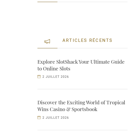
ARTICLES RÉCENTS
Explore SlotShack Your Ultimate Guide
to Online Slots
2 JUILLET 2026
Discover the Exciting World of Tropical
Wins Casino & Sportsbook
2 JUILLET 2026