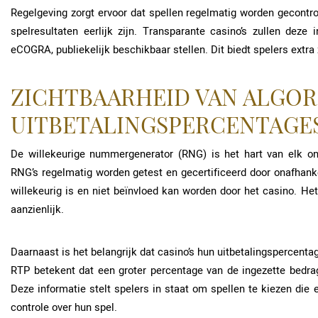
Regelgeving zorgt ervoor dat spellen regelmatig worden gecontro
spelresultaten eerlijk zijn. Transparante casino’s zullen deze 
eCOGRA, publiekelijk beschikbaar stellen. Dit biedt spelers extra 
ZICHTBAARHEID VAN ALGOR
UITBETALINGSPERCENTAGE
De willekeurige nummergenerator (RNG) is het hart van elk onl
RNG’s regelmatig worden getest en gecertificeerd door onafhankeli
willekeurig is en niet beïnvloed kan worden door het casino. Het
aanzienlijk.
Daarnaast is het belangrijk dat casino’s hun uitbetalingspercenta
RTP betekent dat een groter percentage van de ingezette bedrag
Deze informatie stelt spelers in staat om spellen te kiezen die
controle over hun spel.