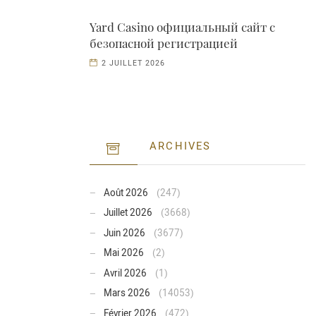
Yard Casino официальный сайт с
безопасной регистрацией
2 JUILLET 2026
ARCHIVES
Août 2026
(247)
Juillet 2026
(3668)
Juin 2026
(3677)
Mai 2026
(2)
Avril 2026
(1)
Mars 2026
(14053)
Février 2026
(472)