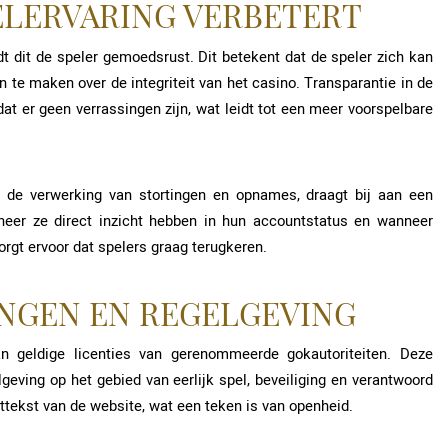
ELERVARING VERBETERT
dt dit de speler gemoedsrust. Dit betekent dat de speler zich kan
n te maken over de integriteit van het casino. Transparantie in de
at er geen verrassingen zijn, wat leidt tot een meer voorspelbare
 de verwerking van stortingen en opnames, draagt bij aan een
neer ze direct inzicht hebben in hun accountstatus en wanneer
zorgt ervoor dat spelers graag terugkeren.
NGEN EN REGELGEVING
an geldige licenties van gerenommeerde gokautoriteiten. Deze
geving op het gebied van eerlijk spel, beveiliging en verantwoord
ttekst van de website, wat een teken is van openheid.