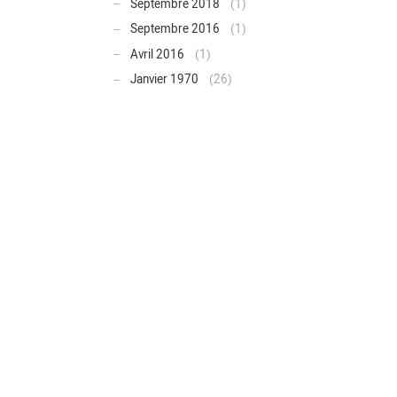
Septembre 2018
(1)
Septembre 2016
(1)
Avril 2016
(1)
Janvier 1970
(26)