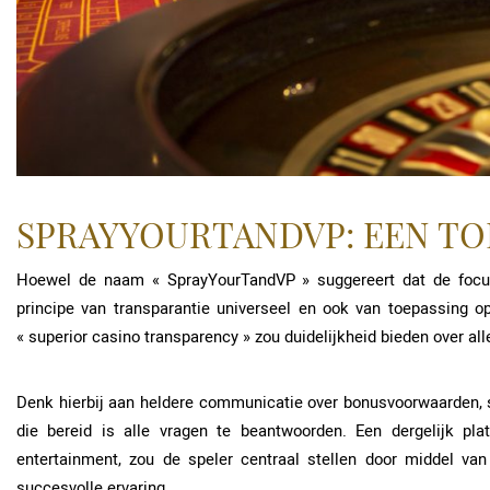
SPRAYYOURTANDVP: EEN TO
Hoewel de naam « SprayYourTandVP » suggereert dat de focus 
principe van transparantie universeel en ook van toepassing op
« superior casino transparency » zou duidelijkheid bieden over al
Denk hierbij aan heldere communicatie over bonusvoorwaarden, sn
die bereid is alle vragen te beantwoorden. Een dergelijk pl
entertainment, zou de speler centraal stellen door middel van
succesvolle ervaring.