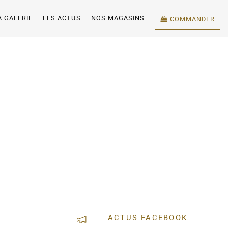
A GALERIE
LES ACTUS
NOS MAGASINS
COMMANDER
ACTUS FACEBOOK