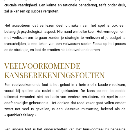
cruciale vaardigheid. Een kalme en rationele benadering, zelfs onder druk,
zal je kansen op succes vergroten.
Het accepteren dat verliezen deel uitmaken van het spel is ook een
belangrijk psychologisch aspect. Niemand wint elke keer. Het vermogen om
met verliezen om te gaan zonder je strategie te verliezen of je budget te
overschrijden, is een teken van een volwassen speler. Focus op het proces
en de strategie, en laat de emoties niet de overhand nemen.
VEELVOORKOMENDE
KANSBEREKENINGSFOUTEN
Een veelvoorkomende fout is het geloof in « hete » of « koude » reeksen,
vooral bij spellen als roulette of gokkasten. De kans op een bepaalde
uitkomst verandert niet op basis van eerdere resultaten; elk spel is een
onafhankelijke gebeurtenis. Het denken dat rood vaker gaat vallen omdat
zwart net veel is gevallen, is een klassieke misvatting, bekend als de
« gambler’s fallacy ».
Een andere fout is het onderschatten van het huisvoordeel bij bepaalde