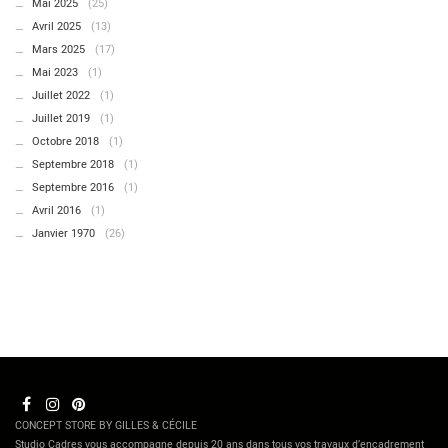
Mai 2025
(25)
Avril 2025
(13)
Mars 2025
(17)
Mai 2023
(1)
Juillet 2022
(1)
Juillet 2019
(1)
Octobre 2018
(1)
Septembre 2018
(1)
Septembre 2016
(1)
Avril 2016
(1)
Janvier 1970
(26)
CONCEPT STORE BY GILLES & CÉCILE
Studio Cadres vous accompagne depuis 20 ans dans tous vos travaux d’encadrement