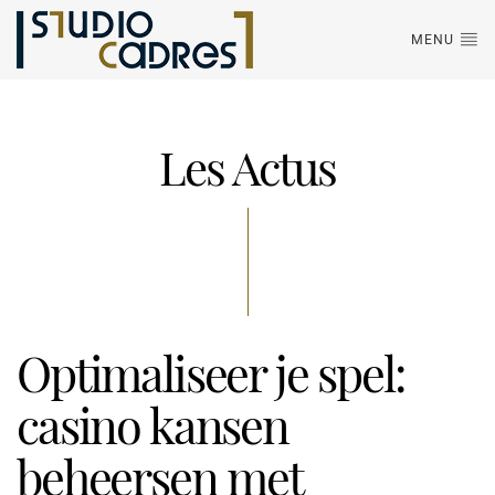
MENU
Les Actus
Optimaliseer je spel:
casino kansen
beheersen met