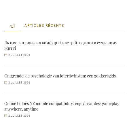
ARTICLES RÉCENTS
Як одяг впливає на комфорт і настрій людини в сучасному
житті
2 JUILLET 2026
Ontgrendel de psychologie van loterijwinsten: een gokkersgids
2 JUILLET 2026
Online Pokies NZ mobile compatibility: enjoy seamless gameplay
anywhere, anytime
2 JUILLET 2026