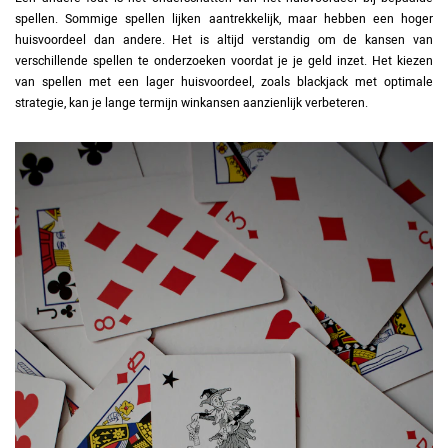
spellen. Sommige spellen lijken aantrekkelijk, maar hebben een hoger
huisvoordeel dan andere. Het is altijd verstandig om de kansen van
verschillende spellen te onderzoeken voordat je je geld inzet. Het kiezen
van spellen met een lager huisvoordeel, zoals blackjack met optimale
strategie, kan je lange termijn winkansen aanzienlijk verbeteren.