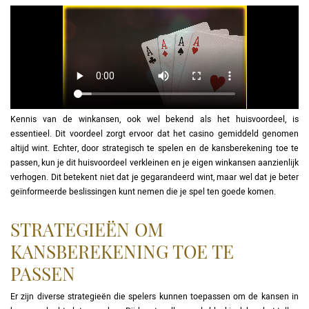
Kennis van de winkansen, ook wel bekend als het huisvoordeel, is
essentieel. Dit voordeel zorgt ervoor dat het casino gemiddeld genomen
altijd wint. Echter, door strategisch te spelen en de kansberekening toe te
passen, kun je dit huisvoordeel verkleinen en je eigen winkansen aanzienlijk
verhogen. Dit betekent niet dat je gegarandeerd wint, maar wel dat je beter
geïnformeerde beslissingen kunt nemen die je spel ten goede komen.
STRATEGIEËN OM
KANSBEREKENING TOE TE
PASSEN
Er zijn diverse strategieën die spelers kunnen toepassen om de kansen in