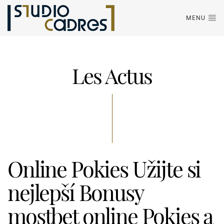
MENU
Les Actus
Online Pokies Užijte si
nejlepší Bonusy
mostbet online Pokies a