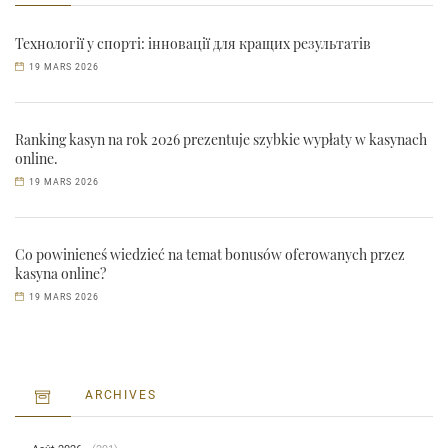
Технології у спорті: інновації для кращих результатів
19 MARS 2026
Ranking kasyn na rok 2026 prezentuje szybkie wypłaty w kasynach
online.
19 MARS 2026
Co powinieneś wiedzieć na temat bonusów oferowanych przez
kasyna online?
19 MARS 2026
ARCHIVES