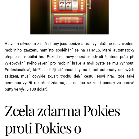
Hlavním důvodem z naší strany jsou peníze a úsilí vynaložené na zavedení
mobilního zařízení, namísto spoléhání se na HTML5, které automaticky
přepne na mobilní hru. Pokud ne, nový operátor odvádí špatnou práci při
vylepšování svého řešení pro mobilní hráče a měli byste se mu vyhnout.
Profesionálové, kteří si chtějí stáhnout hry na hrací automaty do svých
zařízení, musí obvykle zkusit trochu delší cestu. Noví hráči zde také
nemohou využít roztočení zdarma, ale najdou se zde i bonusy za párové
putty ve výši 5 100 dolarů.
Zcela zdarma Pokies
proti Pokies o