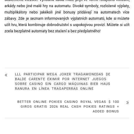
arkády nebo jiné malé hry na automatu. Divoké symboly, rozložené výplaty,
multiplikátory nebo jakékoli jiné bonusy přidávají na automatech více
zábavy. Zde je seznam informovaných výplatních automatů, kde si můžete
užít hru, která kombinuje dobrodružství s uspokojivou provizí. Můžete si užít
zcela bezplatné automaty bez stažení a bez předplatného!
LLL PARTICIPAR MEGA JOKER TRAGAMONEDAS DE
BALDE CARENTE EXIMIR POR INTERNET JUEGOS
SOBRE CASINO SIN CARGO MÁQUINAS BIER HAUS
RANURA EN LÍNEA TRAGAPERRAS ONLINE
BETTER ONLINE POKIES CASINO ROYAL VEGAS $ 100
GIROS GRATIS 2026 REAL CASH POKIES RATINGS +
ADDED BONUS