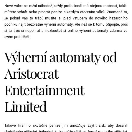
Nové válce se mění náhodně, každý profesionál má stejnou možnost, takže
můžete vyhrát nebo prohrát peníze s každým otočením válců. Znamená to,
že pokud vás to trápí, musíte si před vstupem do nového hazardního
podniku najít bezplatné výherní automaty. Ale než se k tomu připojíte, proč
si tu trochu nepohrát a nezkoušet si online výherní automaty zdarma ve
svém prohlížeči.
Výherní automaty od
Aristocrat
Entertainment
Limited
Takové hraní o skutečné peníze jim umožňuje zvýšit zisk, aby dosáhli
skutečného vítězství. Výhodná kulka může přijít ve formě rotujícího vítězství,