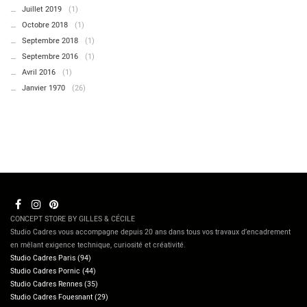
Juillet 2019
(1)
Octobre 2018
(1)
Septembre 2018
(1)
Septembre 2016
(1)
Avril 2016
(1)
Janvier 1970
(26)
CONCEPT STORE BY GILLES & CÉCILE
Studio Cadres vous accompagne depuis 20 ans dans tous vos travaux d’encadrement
en mêlant exigence technique, curiosité et créativité.
Studio Cadres Paris (94)
Studio Cadres Pornic (44)
Studio Cadres Rennes (35)
Studio Cadres Fouesnant (29)