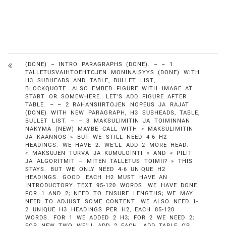
(DONE) – INTRO PARAGRAPHS (DONE). – – 1
TALLETUSVAIHTOEHTOJEN MONINAISYYS (DONE) WITH
H3 SUBHEADS AND TABLE, BULLET LIST,
BLOCKQUOTE. ALSO EMBED FIGURE WITH IMAGE AT
START OR SOMEWHERE. LET’S ADD FIGURE AFTER
TABLE. – – 2 RAHANSIIRTOJEN NOPEUS JA RAJAT
(DONE) WITH NEW PARAGRAPH, H3 SUBHEADS, TABLE,
BULLET LIST. – – 3 MAKSULIMITIN JA TOIMINNAN
NÄKYMÄ (NEW) MAYBE CALL WITH « MAKSULIMITIN
JA KÄÄNNÖS » BUT WE STILL NEED 4-6 H2
HEADINGS: WE HAVE 2. WE’LL ADD 2 MORE HEAD:
« MAKSUJEN TURVA JA KUMULOINTI » AND « PILIT
JA ALGORITMIT – MITEN TALLETUS TOIMII? » THIS
STAYS. BUT WE ONLY NEED 4-6 UNIQUE H2
HEADINGS. GOOD. EACH H2 MUST HAVE AN
INTRODUCTORY TEXT 95-120 WORDS. WE HAVE DONE
FOR 1 AND 2; NEED TO ENSURE LENGTHS; WE MAY
NEED TO ADJUST SOME CONTENT. WE ALSO NEED 1-
2 UNIQUE H3 HEADINGS PER H2, EACH 85-120
WORDS. FOR 1 WE ADDED 2 H3; FOR 2 WE NEED 2;
FOR NEW TWO WE’LL ADD 2 EACH. ADD TABLE OR