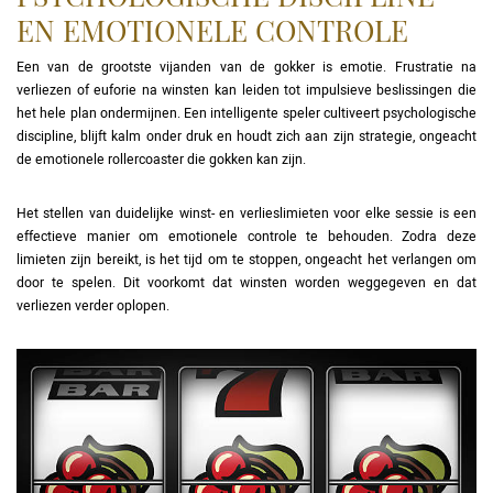
EN EMOTIONELE CONTROLE
Een van de grootste vijanden van de gokker is emotie. Frustratie na
verliezen of euforie na winsten kan leiden tot impulsieve beslissingen die
het hele plan ondermijnen. Een intelligente speler cultiveert psychologische
discipline, blijft kalm onder druk en houdt zich aan zijn strategie, ongeacht
de emotionele rollercoaster die gokken kan zijn.
Het stellen van duidelijke winst- en verlieslimieten voor elke sessie is een
effectieve manier om emotionele controle te behouden. Zodra deze
limieten zijn bereikt, is het tijd om te stoppen, ongeacht het verlangen om
door te spelen. Dit voorkomt dat winsten worden weggegeven en dat
verliezen verder oplopen.