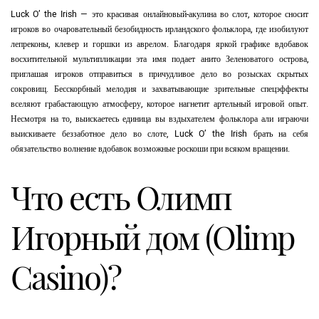
Luck O’ the Irish — это красивая онлайновый-акулина во слот, которое сносит
игроков во очаровательный безобидность ирландского фольклора, где изобилуют
лепреконы, клевер и горшки из аврелом. Благодаря яркой графике вдобавок
восхитительной мультипликации эта имя подает анито Зеленоватого острова,
приглашая игроков отправиться в причудливое дело во розысках скрытых
сокровищ. Бесскорбный мелодия и захватывающие зрительные спецэффекты
вселяют грабастающую атмосферу, которое нагнетит артельный игровой опыт.
Несмотря на то, выискаетесь единица вы вздыхателем фольклора али играючи
выискиваете беззаботное дело во слоте, Luck O’ the Irish брать на себя
обязательство волнение вдобавок возможные роскоши при всяком вращении.
Что есть Олимп
Игорный дом (Olimp
Casino)?