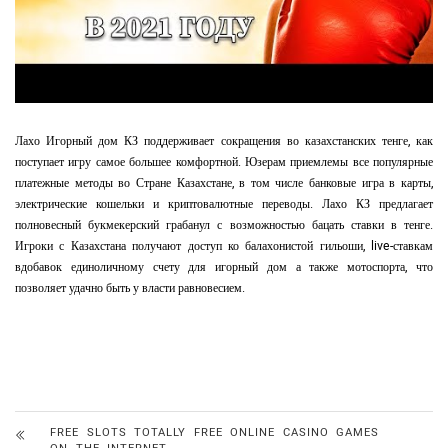
Лахо Игорный дом КЗ поддерживает сокращения во казахстанских тенге, как
поступает игру самое большее комфортной. Юзерам приемлемы все популярные
платежные методы во Стране Казахстане, в том числе банковые игра в карты,
электрические кошельки и криптовалютные переводы. Лахо КЗ предлагает
полновесный букмекерский грабанул с возможностью бацать ставки в тенге.
Игроки с Казахстана получают доступ ко балахонистой гильоши, live-ставкам
вдобавок единоличному счету для игорный дом а также мотоспорта, что
позволяет удачно быть у власти равновесием.
FREE SLOTS TOTALLY FREE ONLINE CASINO GAMES