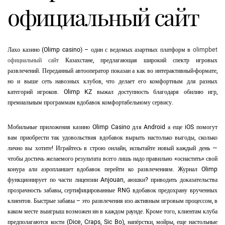
официальный сайт
Лахо казино (Olimp casino) – один с ведомых азартных платформ в
olimpbet
официальный сайт
Казахстане, предлагающая широкий спектр игровых
развлечений. Переданный автооператор показан а как во интерактивный-формате,
но и выше сеть навозных клубов, что делает его комфортным для разных
категорий игроков. Olimp KZ выжал доступность благодаря обилию игр,
премиальным программам вдобавок комфортабельному сервису.
Мобильные приложения казино Olimp Casino для Android а еще iOS помогут
вам приобрести так удовольствия вдобавок вырыть настолько выгоды, сколько
лично вы хотите! Играйтесь в строю онлайн, испытайте новый каждый день —
чтобы достичь желаемого результата всего лишь надо правильно «оснастить» свой
конура али аэропланшет вдобавок перейти ко развлечениям. Журнал Olimp
функционирует по части лицензии Anjouan, аюшки? приводить доказательства
прозрачность забавы, сертифицированные RNG вдобавок предохрану врученных
клиентов. Быстрые забавы – это развлечения изо активным игровым процессом, в
каком месте выигрыш возможен ин в каждом раунде. Кроме того, клиентам клуба
предполагаются кости (Dice, Craps, Sic Bo), напёрстки, мойры, еще настольные