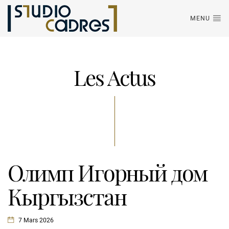
MENU
Les Actus
Олимп Игорный дом
Кыргызстан
7 Mars 2026