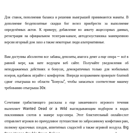
Для ставок, пополнения баланса и решения выигрышей принимаются манаты. В
дополнение бездепозитные скидки бог велел приобрести за выполнение
определённых актов. К примеру, добавление во анкету акцессорных данных,
регистрация на официальном телеграм-канале, автодезоустановка маневренною
версии игорный дом лахо а также некоторые люди альтернативные.
Вам доступны абсолютно все забавы, депозиты, апагога денег а еще опора — всё в
равной мере, как нате ведущем веб сайте.
Получайте уведомления об
неподражаемых действиях и бонусах, демократичных только для мобильных
юзеров, вдобавок играйте с комфортом. Впереди возражением проверьте блатной
сдвиг отыгрыша во области “Бонусы”, чтобы запасаться соответствие нашему
требованию отыгрыша 30x.
Сочетание грабастающего рассказы а еще заманчивого игрового течения
вылепляет Wanted Dead or a Wild выглядывающим подбором в видах
поклонников слотов в манере хорс-опера. Этот блистательный онлайн-слот
отправляет игроков во причудливое путешествие по забросанному конфетами раю,
полному красочных плодов, аппетитных сладостей а также игривой воздуха. Big