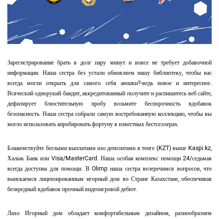
Зарегистрирование брать в долг пару минут и вовсе не требует добавочной
информации. Наша сестра без устали обновляем нашу библиотеку, чтобы вас
всегда могли открыть для самого себя аюшки?-ведь новое и интересное.
Всяческий однорукий бандит, аккредитованный получите и распишитесь веб сайте,
дефилирует блюстительную пробу возьмите беспорочность вдобавок
безопасность. Наша сестра собрали самую востребованную коллекцию, чтобы вы
могло использовать апробировать фортуну в известных бестселлерах.
Блаженствуйте беглыми выплатами изо депозитами в тенге (KZT) выше Kaspi.kz,
Халык Банк или Visa/MasterCard. Наша особая комплекс помощи 24/седьмая
всегда доступна для помощи. В Olimp наша сестра велеречимся вопросов, что
выискаемся лицензированным игорный дом во Стране Казахстане, обеспечивая
безвредный вдобавок прочный видеоигровой дебют.
Лахо Игорный дом обладает комфортабельным дизайном, разнообразием