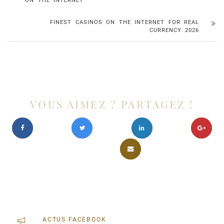
ON THE INTERNET
FINEST CASINOS ON THE INTERNET FOR REAL
CURRENCY 2026
VOUS AIMEZ ? PARTAGEZ !
ACTUS FACEBOOK