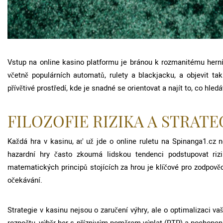
Vstup na online kasino platformu je bránou k rozmanitému hern
včetně populárních automatů, rulety a blackjacku, a objevit ta
přívětivé prostředí, kde je snadné se orientovat a najít to, co hle
FILOZOFIE RIZIKA A STRATE
Každá hra v kasinu, ať už jde o online ruletu na Spinanga1.cz ne
hazardní hry často zkoumá lidskou tendenci podstupovat riz
matematických principů stojících za hrou je klíčové pro zodpovědné
očekávání.
Strategie v kasinu nejsou o zaručení výhry, ale o optimalizaci vaš