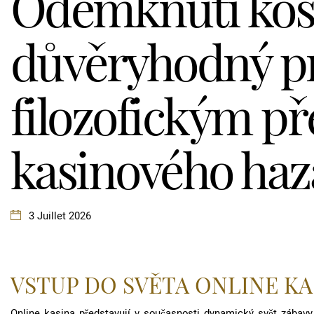
Odemknutí kos
důvěryhodný p
filozofickým p
kasinového ha
3 Juillet 2026
VSTUP DO SVĚTA ONLINE KAS
Online kasina představují v současnosti dynamický svět zábavy,