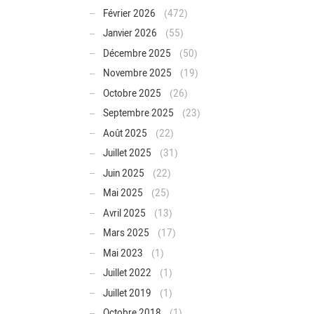
Février 2026
(472)
Janvier 2026
(55)
Décembre 2025
(50)
Novembre 2025
(19)
Octobre 2025
(26)
Septembre 2025
(23)
Août 2025
(22)
Juillet 2025
(31)
Juin 2025
(22)
Mai 2025
(25)
Avril 2025
(13)
Mars 2025
(17)
Mai 2023
(1)
Juillet 2022
(1)
Juillet 2019
(1)
Octobre 2018
(1)