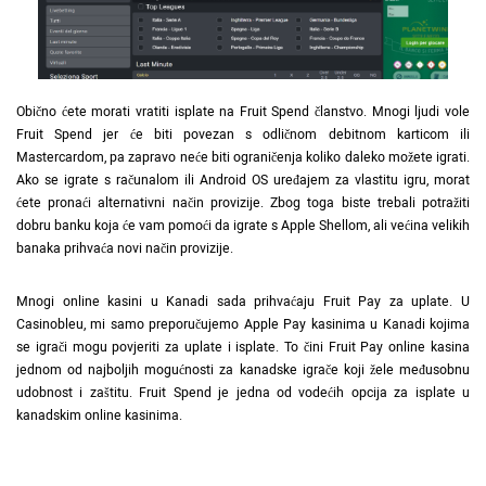
Obično ćete morati vratiti isplate na Fruit Spend članstvo. Mnogi ljudi vole
Fruit Spend jer će biti povezan s odličnom debitnom karticom ili
Mastercardom, pa zapravo neće biti ograničenja koliko daleko možete igrati.
Ako se igrate s računalom ili Android OS uređajem za vlastitu igru, morat
ćete pronaći alternativni način provizije. Zbog toga biste trebali potražiti
dobru banku koja će vam pomoći da igrate s Apple Shellom, ali većina velikih
banaka prihvaća novi način provizije.
Mnogi online kasini u Kanadi sada prihvaćaju Fruit Pay za uplate. U
Casinobleu, mi samo preporučujemo Apple Pay kasinima u Kanadi kojima
se igrači mogu povjeriti za uplate i isplate. To čini Fruit Pay online kasina
jednom od najboljih mogućnosti za kanadske igrače koji žele međusobnu
udobnost i zaštitu. Fruit Spend je jedna od vodećih opcija za isplate u
kanadskim online kasinima.