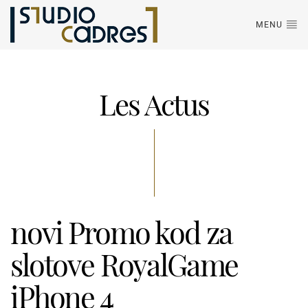
MENU
Les Actus
novi Promo kod za
slotove RoyalGame
iPhone 4