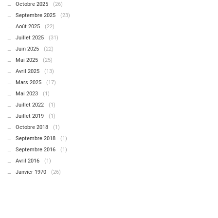
Octobre 2025
(26)
Septembre 2025
(23)
Août 2025
(22)
Juillet 2025
(31)
Juin 2025
(22)
Mai 2025
(25)
Avril 2025
(13)
Mars 2025
(17)
Mai 2023
(1)
Juillet 2022
(1)
Juillet 2019
(1)
Octobre 2018
(1)
Septembre 2018
(1)
Septembre 2016
(1)
Avril 2016
(1)
Janvier 1970
(26)