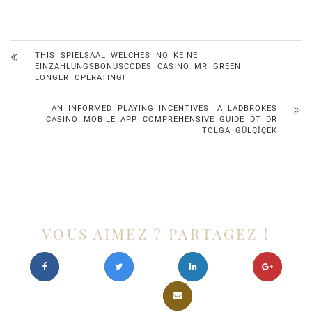
THIS SPIELSAAL WELCHES NO KEINE
EINZAHLUNGSBONUSCODES CASINO MR GREEN
LONGER OPERATING!
AN INFORMED PLAYING INCENTIVES: A LADBROKES
CASINO MOBILE APP COMPREHENSIVE GUIDE DT DR
TOLGA GÜLÇİÇEK
VOUS AIMEZ ? PARTAGEZ !