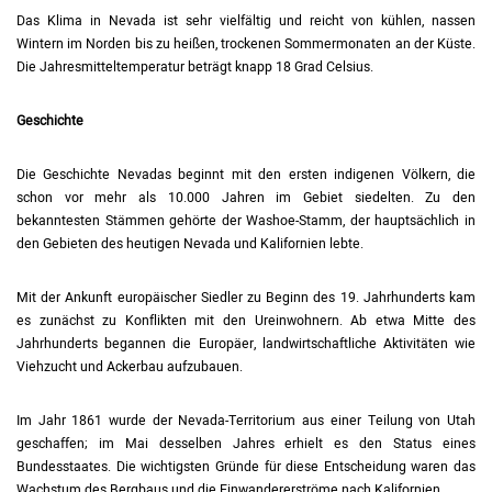
Das Klima in Nevada ist sehr vielfältig und reicht von kühlen, nassen
Wintern im Norden bis zu heißen, trockenen Sommermonaten an der Küste.
Die Jahresmitteltemperatur beträgt knapp 18 Grad Celsius.
Geschichte
Die Geschichte Nevadas beginnt mit den ersten indigenen Völkern, die
schon vor mehr als 10.000 Jahren im Gebiet siedelten. Zu den
bekanntesten Stämmen gehörte der Washoe-Stamm, der hauptsächlich in
den Gebieten des heutigen Nevada und Kalifornien lebte.
Mit der Ankunft europäischer Siedler zu Beginn des 19. Jahrhunderts kam
es zunächst zu Konflikten mit den Ureinwohnern. Ab etwa Mitte des
Jahrhunderts begannen die Europäer, landwirtschaftliche Aktivitäten wie
Viehzucht und Ackerbau aufzubauen.
Im Jahr 1861 wurde der Nevada-Territorium aus einer Teilung von Utah
geschaffen; im Mai desselben Jahres erhielt es den Status eines
Bundesstaates. Die wichtigsten Gründe für diese Entscheidung waren das
Wachstum des Bergbaus und die Einwandererströme nach Kalifornien.