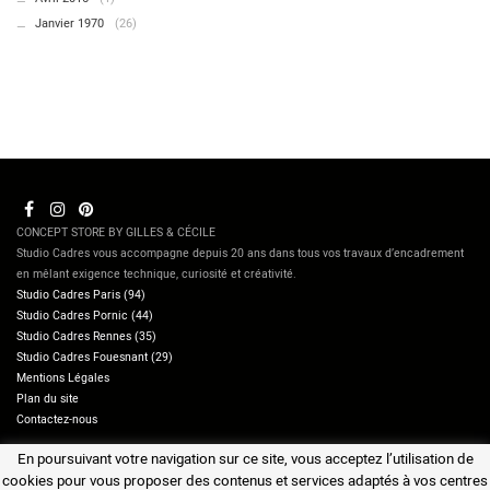
Janvier 1970
(26)
CONCEPT STORE BY GILLES & CÉCILE
Studio Cadres vous accompagne depuis 20 ans dans tous vos travaux d’encadrement
en mêlant exigence technique, curiosité et créativité.
Studio Cadres Paris (94)
Studio Cadres Pornic (44)
Studio Cadres Rennes (35)
Studio Cadres Fouesnant (29)
Mentions Légales
Plan du site
Contactez-nous
En poursuivant votre navigation sur ce site, vous acceptez l’utilisation de
cookies pour vous proposer des contenus et services adaptés à vos centres