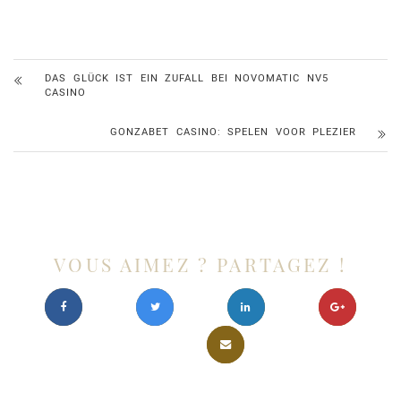
DAS GLÜCK IST EIN ZUFALL BEI NOVOMATIC NV5
CASINO
GONZABET CASINO: SPELEN VOOR PLEZIER
VOUS AIMEZ ? PARTAGEZ !