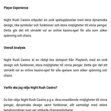
Player Experience
Night Rush Casino erbjuder en unik spelupplevelse med dess dynamiska
design, rika symboler och funktioner och stora möjligheter till vinna pengar.
Detta gör det ett utmärkt val av online kasino-spel för alla som söker
spänning och chans.
Overall Analysis
Night Rush Casino är en riktigt bra slotsport från Playtech, med en unik
design och funktioner, stora möjligheter till vinna pengar. Detta gör det ett
utmärkt val av online kasino-spel för alla spelare som söker spänning och
chans.
Varför ska jag välja Night Rush Casino?
Du bör välja Night Rush Casino p.g.a. dess enastående möjligheter till vinna
pengar, dynamiska design samt funktioner, allt samtidigt med större
betalningslinjer som ger utökade chansmöjligheter.