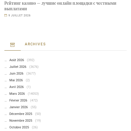
Рейтинг казино — лучшие онлайн площадки с честными
выплатами
9 JUILLET 2026
ARCHIVES
Août 2026
(392)
Juillet 2026
(3676)
Juin 2026
(3677)
Mai 2026
(2)
Avril 2026
(1)
Mars 2026
(14053)
Février 2026
(472)
Janvier 2026
(55)
Décembre 2025
(50)
Novembre 2025
(19)
Octobre 2025
(26)