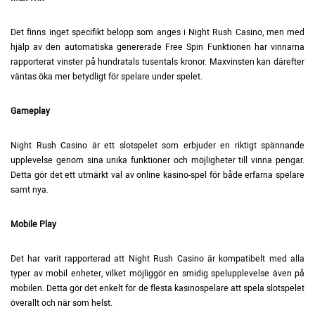
Det finns inget specifikt belopp som anges i Night Rush Casino, men med
hjälp av den automatiska genererade Free Spin Funktionen har vinnarna
rapporterat vinster på hundratals tusentals kronor. Maxvinsten kan därefter
väntas öka mer betydligt för spelare under spelet.
Gameplay
Night Rush Casino är ett slotspelet som erbjuder en riktigt spännande
upplevelse genom sina unika funktioner och möjligheter till vinna pengar.
Detta gör det ett utmärkt val av online kasino-spel för både erfarna spelare
samt nya.
Mobile Play
Det har varit rapporterad att Night Rush Casino är kompatibelt med alla
typer av mobil enheter, vilket möjliggör en smidig spelupplevelse även på
mobilen. Detta gör det enkelt för de flesta kasinospelare att spela slotspelet
överallt och när som helst.