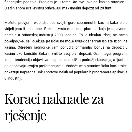
financijske podatke. Problem je u tome što sve lokalne kasino stranice u
Ujedinjenom Kraljevstvu prihvaćaju maksimalni depozit od 29 funti.
Možete provjeriti web stranice svojih gore spomenutih kasina kako biste
vidjeli jesu li dostupne. Boku je vrsta mobilnog plaćanja koja je uglavnom
nastala u britanskoj industriji 2003. godine. To je idealan izbor, ne samo
poželjno, već se i očekuje jer Boku ne može uvijek generirati isplate iz online
kasina. Određeni radnici će vam ponuditi primamljiv bonus na depozit u
kasinu ako koristite Boku i izvršite svoj prvi depozit. Osim toga, programi
imaju tendenciju objavljivati ​​​​oglase za različita područja kockanja, a ljudi to
prilagođavaju svojim preferencijama. Vodeće web stranice Boku kockarnica
prikazuju napredne Boku portove nekih od popularnih programera aplikacija
u industriji.
Koraci naknade za
rješenje