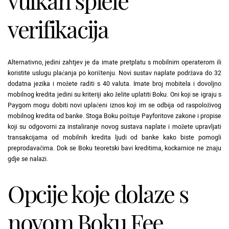
vulkan spiele
verifikacija
Alternativno, jedini zahtjev je da imate pretplatu s mobilnim operaterom ili
koristite uslugu plaćanja po korištenju. Novi sustav naplate podržava do 32
dodatna jezika i možete raditi s 40 valuta. Imate broj mobitela i dovoljno
mobilnog kredita jedini su kriteriji ako želite uplatiti Boku. Oni koji se igraju s
Paygom mogu dobiti novi uplaćeni iznos koji im se odbija od raspoloživog
mobilnog kredita od banke. Stoga Boku poštuje Payforitove zakone i propise
koji su odgovorni za instaliranje novog sustava naplate i možete upravljati
transakcijama od mobilnih kredita ljudi od banke kako biste pomogli
preprodavačima. Dok se Boku teoretski bavi kreditima, kockarnice ne znaju
gdje se nalazi.
Opcije koje dolaze s
novom Boku Fee