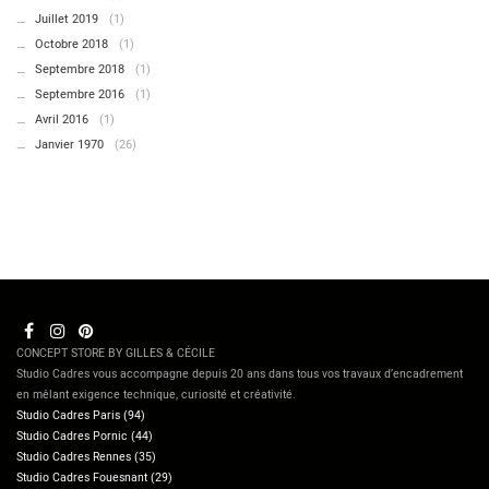
Juillet 2019
(1)
Octobre 2018
(1)
Septembre 2018
(1)
Septembre 2016
(1)
Avril 2016
(1)
Janvier 1970
(26)
CONCEPT STORE BY GILLES & CÉCILE
Studio Cadres vous accompagne depuis 20 ans dans tous vos travaux d’encadrement
en mêlant exigence technique, curiosité et créativité.
Studio Cadres Paris (94)
Studio Cadres Pornic (44)
Studio Cadres Rennes (35)
Studio Cadres Fouesnant (29)