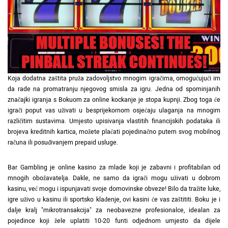
Koja dodatna zaštita pruža zadovoljstvo mnogim igračima, omogućujući im
da rade na promatranju njegovog smisla za igru. Jedna od spominjanih
značajki igranja s Bokuom za online kockanje je stopa kupnji. Zbog toga će
igrači poput vas uživati ​​u besprijekornom osjećaju ulaganja na mnogim
različitim sustavima. Umjesto upisivanja vlastitih financijskih podataka ili
brojeva kreditnih kartica, možete plaćati pojedinačno putem svog mobilnog
računa ili posuđivanjem prepaid usluge.
Bar Gambling je online kasino za mlade koji je zabavni i profitabilan od
mnogih obožavatelja. Dakle, ne samo da igrači mogu uživati ​​u dobrom
kasinu, već mogu i ispunjavati svoje domovinske obveze! Bilo da tražite luke,
igre uživo u kasinu ili sportsko klađenje, ovi kasini će vas zaštititi. Boku je i
dalje kralj "mikrotransakcija" za neobavezne profesionalce, idealan za
pojedince koji žele uplatiti 10-20 funti odjednom umjesto da dijele