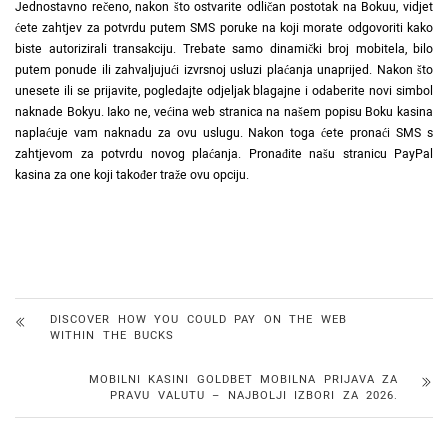
Jednostavno rečeno, nakon što ostvarite odličan postotak na Bokuu, vidjet
ćete zahtjev za potvrdu putem SMS poruke na koji morate odgovoriti kako
biste autorizirali transakciju. Trebate samo dinamički broj mobitela, bilo
putem ponude ili zahvaljujući izvrsnoj usluzi plaćanja unaprijed. Nakon što
unesete ili se prijavite, pogledajte odjeljak blagajne i odaberite novi simbol
naknade Bokyu. Iako ne, većina web stranica na našem popisu Boku kasina
naplaćuje vam naknadu za ovu uslugu. Nakon toga ćete pronaći SMS s
zahtjevom za potvrdu novog plaćanja. Pronađite našu stranicu PayPal
kasina za one koji također traže ovu opciju.
DISCOVER HOW YOU COULD PAY ON THE WEB
WITHIN THE BUCKS
MOBILNI KASINI GOLDBET MOBILNA PRIJAVA ZA
PRAVU VALUTU – NAJBOLJI IZBORI ZA 2026.