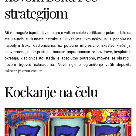
strategijom
Bit će moguće isprobati videoigru u
vulkan spiele verifikacija
pokretu, bilo da
ste u autobusu ili imate instrukcije. Uživat ćete u vrhunskoj usluzi podrške na
najboljim Boku kladionicama, uz potpuno impresivno iskustvo klađenja.
Istovremeno, nude pristojne bonuse poput bonusa za pozdrave, besplatnih
okretaja, kladionica itd. Kada je apsolutno potrebno, možete se obratiti i
novom trgovcu naknadama. Novo rigidno ograničenje vaših depozita
također je vrsta zaštite.
Kockanje na čelu