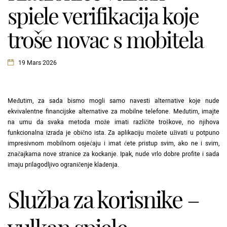
spiele verifikacija koje
troše novac s mobitela
19 Mars 2026
Međutim, za sada bismo mogli samo navesti alternative koje nude
ekvivalentne financijske alternative za mobilne telefone. Međutim, imajte
na umu da svaka metoda može imati različite troškove, no njihova
funkcionalna izrada je obično ista. Za aplikaciju možete uživati ​​u potpuno
impresivnom mobilnom osjećaju i imat ćete pristup svim, ako ne i svim,
značajkama nove stranice za kockanje.
Ipak, nude vrlo dobre profite i sada
imaju prilagodljivo ograničenje klađenja.
Služba za korisnike –