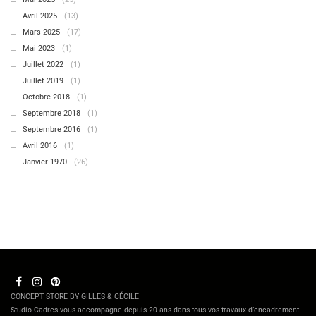
Avril 2025
(13)
Mars 2025
(17)
Mai 2023
(1)
Juillet 2022
(1)
Juillet 2019
(1)
Octobre 2018
(1)
Septembre 2018
(1)
Septembre 2016
(1)
Avril 2016
(1)
Janvier 1970
(26)
CONCEPT STORE BY GILLES & CÉCILE
Studio Cadres vous accompagne depuis 20 ans dans tous vos travaux d’encadrement