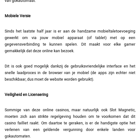
van gokautomaat.
Mobiele Versie
Sinds het laatste half jaar is er aan de handzame mobieltaletoevoeging
gewerkt om via jouw mobiel apparaat (of tablet) met op een
gegevensverbinding te kunnen spelen. Dit maakt voor elke gamer
gemakkelijk dat deze online kan bezoek.
Dit is ook goed mogelijk dankzij de gebruiksvriendelijke interface en het
snelle laadproces in de browser van je mobiel (de apps zijn echter niet
beschikbaar, dus moet de website worden gebruikt).
Veiligheid en Licensering
Sommige van deze online casinos, maar natuurlijk ook Slot Magnetic,
moeten zich aan strikte regelgeving houden om te voorkomen dat dit
casino failliet raakt. Om daartoe te geraken, is er de handigste optie het
verlenen van een geldende vergunning door enkele landen voor
gokautomaten.