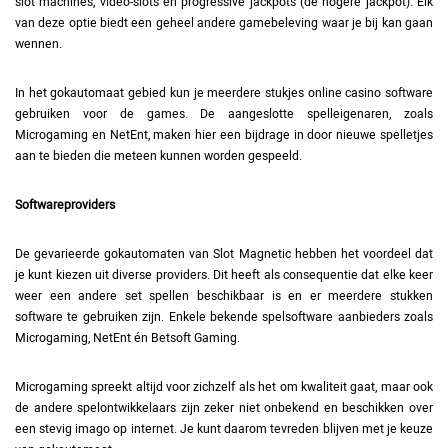
slot machines, video-slots én progressive jackpots (de hogere jackpot). Elk
van deze optie biedt een geheel andere gamebeleving waar je bij kan gaan
wennen.
In het gokautomaat gebied kun je meerdere stukjes online casino software
gebruiken voor de games. De aangeslotte spelleigenaren, zoals
Microgaming en NetEnt, maken hier een bijdrage in door nieuwe spelletjes
aan te bieden die meteen kunnen worden gespeeld.
Softwareproviders
De gevarieerde gokautomaten van Slot Magnetic hebben het voordeel dat
je kunt kiezen uit diverse providers. Dit heeft als consequentie dat elke keer
weer een andere set spellen beschikbaar is en er meerdere stukken
software te gebruiken zijn. Enkele bekende spelsoftware aanbieders zoals
Microgaming, NetEnt én Betsoft Gaming.
Microgaming spreekt altijd voor zichzelf als het om kwaliteit gaat, maar ook
de andere spelontwikkelaars zijn zeker niet onbekend en beschikken over
een stevig imago op internet. Je kunt daarom tevreden blijven met je keuze