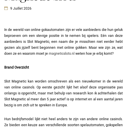
9 Juillet 2026
In de wereld van online gokautomaten zijn er vele aanbieders die hun geluk
beproeven om een stevige positie in te nemen bij spelers. Eén van deze
aanbieders is Slot Magnetic, een naam die je misschien niet eerder hebt
gezien als jijzelf bent begonnen met online gokken. Maar wie zijn ze, wat
doen ze en waarom moet je
magneticslots.nl
weten hoe je erbij komt?
Brand Overzicht
Slot Magnetic kan worden omschreven als een nieuwkomer in de wereld
van online casino’s. Op eerste gezicht lijkt het alsof deze organisatie pas
onlangs is opgericht, maar met behulp van research kon ik achterhalen dat
Slot Magnetic al meer dan 5 jaar actief is op internet en al een aantal jaren
bezig is om zich uit te spreken in Europa.
Hun bedrijfsmodel lijkt niet heel anders te zijn van andere online casino’s.
Ze bieden een keuze aan verschillende soorten spelautomaten, gokspellen