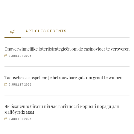
ARTICLES RÉCENTS
Onoverwinnelijke loterijstrategieën om de casinovloer te veroveren
9 JUILLET 2026
Tactische casiospellen: Je betrouwbare gids om groot te winnen
9 JUILLET 2026
Як безпечно бігати під час вагітності корисні поради для
майбутніх мам
9 JUILLET 2026