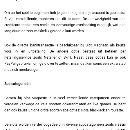
Om op het spel te beginnen heb je geld nodig dat in je account is geplaatst.
Er zijn verschillende manieren om dit te doen. De aanwezigheid van een
creditcard maakt een snelle en eenvoudige overboeking mogelijk, wat niet
lang duurt en zeer makkelijk geregeld kan worden.
Ook de directe banktransactie is beschikbaar bij Slot Magnetic als keuze
voor in- en uitbetaling. De andere optie bestaat uit betalen per
netellingsservice zoals Neteller of Skrill. Naast deze opties kun je ook
PayPal gebruiken om geld over te zetten, maar dat kan soms een extra stap
met zich meebrengen.
Spelcategorieën
Gamen bij Slot Magnetic is in veel verschillende categorieën onder te
verdelen vanwege de vele soorten gokautomaten en live games. Je hebt
dan ook keuze uit drie grote soorten spelopties: slots, blackjack en roulette.
De slots worden verder opgedeeld in diverse subcategorieën zoals classic