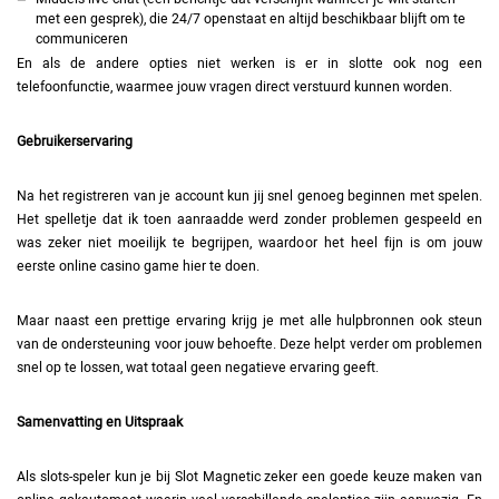
met een gesprek), die 24/7 openstaat en altijd beschikbaar blijft om te
communiceren
En als de andere opties niet werken is er in slotte ook nog een
telefoonfunctie, waarmee jouw vragen direct verstuurd kunnen worden.
Gebruikerservaring
Na het registreren van je account kun jij snel genoeg beginnen met spelen.
Het spelletje dat ik toen aanraadde werd zonder problemen gespeeld en
was zeker niet moeilijk te begrijpen, waardoor het heel fijn is om jouw
eerste online casino game hier te doen.
Maar naast een prettige ervaring krijg je met alle hulpbronnen ook steun
van de ondersteuning voor jouw behoefte. Deze helpt verder om problemen
snel op te lossen, wat totaal geen negatieve ervaring geeft.
Samenvatting en Uitspraak
Als slots-speler kun je bij Slot Magnetic zeker een goede keuze maken van