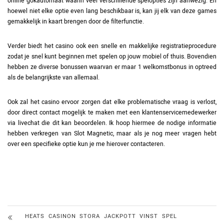
online gokautomaat waarin veel verschillende spelopties zijn aanwezig. En
hoewel niet elke optie even lang beschikbaar is, kan jij elk van deze games
gemakkelijk in kaart brengen door de filterfunctie.
Verder biedt het casino ook een snelle en makkelijke registratieprocedure
zodat je snel kunt beginnen met spelen op jouw mobiel of thuis. Bovendien
hebben ze diverse bonussen waarvan er maar 1 welkomstbonus in optreed
als de belangrijkste van allemaal.
Ook zal het casino ervoor zorgen dat elke problematische vraag is verlost,
door direct contact mogelijk te maken met een klantenservicemedewerker
via livechat die dit kan beoordelen. Ik hoop hiermee de nodige informatie
hebben verkregen van Slot Magnetic, maar als je nog meer vragen hebt
over een specifieke optie kun je me hierover contacteren.
HEATS CASINON STORA JACKPOTT VINST SPEL