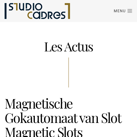
MENU
Les Actus
Magnetische
Gokautomaat van Slot
Magnetic Slots