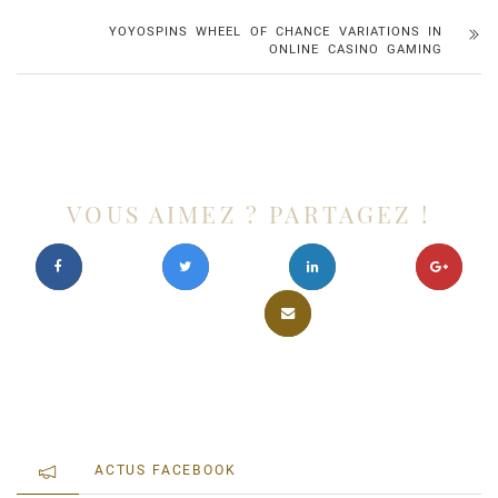
YOYOSPINS WHEEL OF CHANCE VARIATIONS IN
ONLINE CASINO GAMING
VOUS AIMEZ ? PARTAGEZ !
ACTUS FACEBOOK