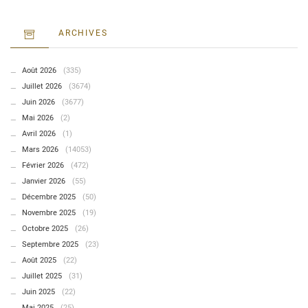
ARCHIVES
Août 2026
(335)
Juillet 2026
(3674)
Juin 2026
(3677)
Mai 2026
(2)
Avril 2026
(1)
Mars 2026
(14053)
Février 2026
(472)
Janvier 2026
(55)
Décembre 2025
(50)
Novembre 2025
(19)
Octobre 2025
(26)
Septembre 2025
(23)
Août 2025
(22)
Juillet 2025
(31)
Juin 2025
(22)
Mai 2025
(25)