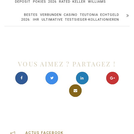
DEPOSIT POKIES 2026 RATED KELLER WILLIAMS
BESTES VERBUNDEN CASINO TEUTONIA ECHTGELD
2026: IHR ULTIMATIVE TESTSIEGER-KOLLATIONIEREN
VOUS AIMEZ ? PARTAGEZ !
ACTUS FACEBOOK