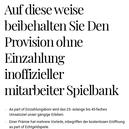
Auf diese weise
beibehalten Sie Den
Provision ohne
Einzahlung
inoffizieller
mitarbeiter Spielbank
As part of Einzahlungsboni wird das 25- solange bis 45-faches
Umsatzziel unser gängige Erleben.
Einer Prämie hat mehrere Vorteile, inbegriffen der kostenlosen Eröffnung
as part of Echtgeldspiele.