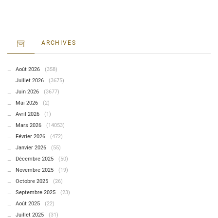
ARCHIVES
Août 2026
(358)
Juillet 2026
(3675)
Juin 2026
(3677)
Mai 2026
(2)
Avril 2026
(1)
Mars 2026
(14053)
Février 2026
(472)
Janvier 2026
(55)
Décembre 2025
(50)
Novembre 2025
(19)
Octobre 2025
(26)
Septembre 2025
(23)
Août 2025
(22)
Juillet 2025
(31)