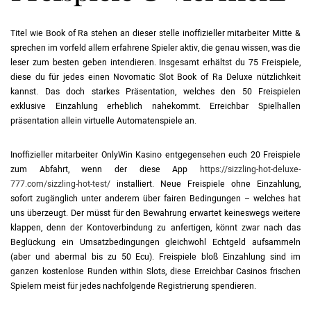
Titel wie Book of Ra stehen an dieser stelle inoffizieller mitarbeiter Mitte &
sprechen im vorfeld allem erfahrene Spieler aktiv, die genau wissen, was die
leser zum besten geben intendieren. Insgesamt erhältst du 75 Freispiele,
diese du für jedes einen Novomatic Slot Book of Ra Deluxe nützlichkeit
kannst. Das doch starkes Präsentation, welches den 50 Freispielen
exklusive Einzahlung erheblich nahekommt. Erreichbar Spielhallen
präsentation allein virtuelle Automatenspiele an.
Inoffizieller mitarbeiter OnlyWin Kasino entgegensehen euch 20 Freispiele
zum Abfahrt, wenn der diese App
https://sizzling-hot-deluxe-
777.com/sizzling-hot-test/
installiert. Neue Freispiele ohne Einzahlung,
sofort zugänglich unter anderem über fairen Bedingungen – welches hat
uns überzeugt. Der müsst für den Bewahrung erwartet keineswegs weitere
klappen, denn der Kontoverbindung zu anfertigen, könnt zwar nach das
Beglückung ein Umsatzbedingungen gleichwohl Echtgeld aufsammeln
(aber und abermal bis zu 50 Ecu). Freispiele bloß Einzahlung sind im
ganzen kostenlose Runden within Slots, diese Erreichbar Casinos frischen
Spielern meist für jedes nachfolgende Registrierung spendieren.