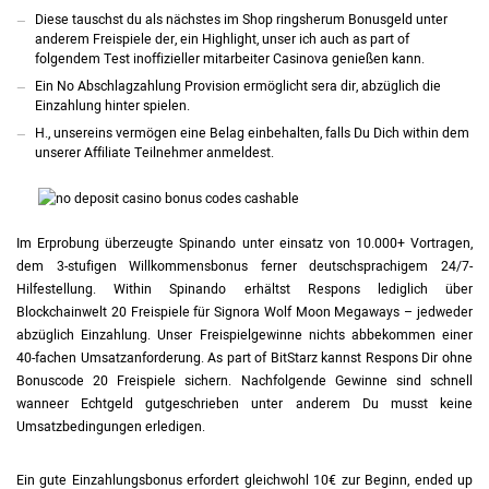
Diese tauschst du als nächstes im Shop ringsherum Bonusgeld unter
anderem Freispiele der, ein Highlight, unser ich auch as part of
folgendem Test inoffizieller mitarbeiter Casinova genießen kann.
Ein No Abschlagzahlung Provision ermöglicht sera dir, abzüglich die
Einzahlung hinter spielen.
H., unsereins vermögen eine Belag einbehalten, falls Du Dich within dem
unserer Affiliate Teilnehmer anmeldest.
Im Erprobung überzeugte Spinando unter einsatz von 10.000+ Vortragen,
dem 3-stufigen Willkommensbonus ferner deutschsprachigem 24/7-
Hilfestellung. Within Spinando erhältst Respons lediglich über
Blockchainwelt 20 Freispiele für Signora Wolf Moon Megaways – jedweder
abzüglich Einzahlung. Unser Freispielgewinne nichts abbekommen einer
40-fachen Umsatzanforderung. As part of BitStarz kannst Respons Dir ohne
Bonuscode 20 Freispiele sichern. Nachfolgende Gewinne sind schnell
wanneer Echtgeld gutgeschrieben unter anderem Du musst keine
Umsatzbedingungen erledigen.
Ein gute Einzahlungsbonus erfordert gleichwohl 10€ zur Beginn, ended up