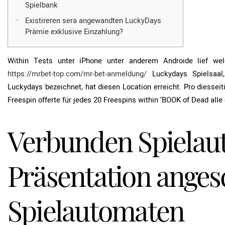
Spielbank
Existireren sera angewandten LuckyDays
Prämie exklusive Einzahlung?
Within Tests unter iPhone unter anderem Androide lief welc
https://mrbet-top.com/mr-bet-anmeldung/
Luckydays Spielsaal
Luckydays bezeichnet, hat diesen Location erreicht.
Pro diesseit
Freespin offerte für jedes 20 Freespins within ‘BOOK of Dead alle 
Verbunden Spielau
Präsentation anges
Spielautomaten