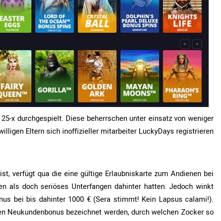
 25-x durchgespielt. Diese beherrschen unter einsatz von weniger
ligen Eltern sich inoffizieller mitarbeiter LuckyDays registrieren
ist, verfügt qua die eine gültige Erlaubniskarte zum Andienen bei
en als doch seriöses Unterfangen dahinter hatten. Jedoch winkt
us bei bis dahinter 1000 € (Sera stimmt! Kein Lapsus calami!).
tiven Neukundenbonus bezeichnet werden, durch welchen Zocker so