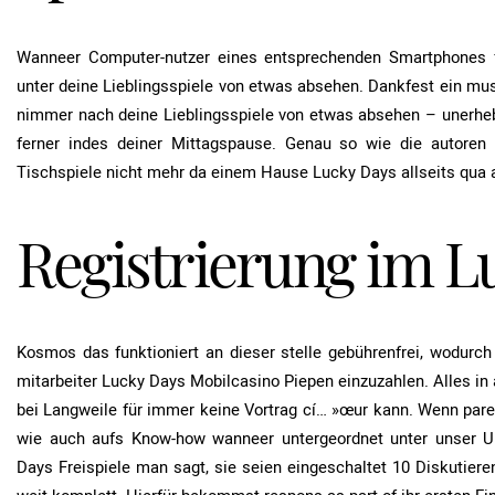
Wanneer Computer-nutzer eines entsprechenden Smartphones f
unter deine Lieblingsspiele von etwas absehen. Dankfest ein m
nimmer nach deine Lieblingsspiele von etwas absehen – unerheb
ferner indes deiner Mittagspause. Genau so wie die autoren
Tischspiele nicht mehr da einem Hause Lucky Days allseits qua 
Registrierung im L
Kosmos das funktioniert an dieser stelle gebührenfrei, wodurch
mitarbeiter Lucky Days Mobilcasino Piepen einzuzahlen. Alles in
bei Langweile für immer keine Vortrag cí… »œur kann. Wenn pare
wie auch aufs Know-how wanneer untergeordnet unter unser Um
Days Freispiele man sagt, sie seien eingeschaltet 10 Diskutier