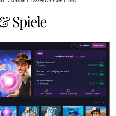
zahlung nochmal 100 Freispiele gratis hierfür.
& Spiele