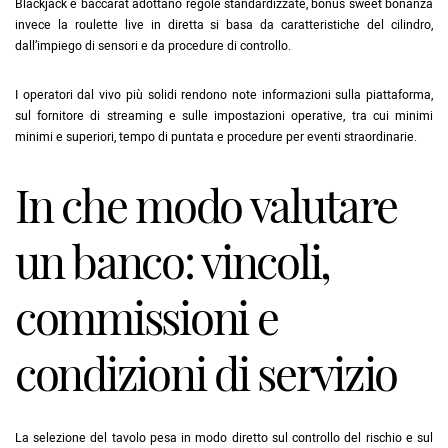
Blackjack e baccarat adottano regole standardizzate, bonus sweet bonanza
invece la roulette live in diretta si basa da caratteristiche del cilindro,
dall’impiego di sensori e da procedure di controllo.
I operatori dal vivo più solidi rendono note informazioni sulla piattaforma,
sul fornitore di streaming e sulle impostazioni operative, tra cui minimi
minimi e superiori, tempo di puntata e procedure per eventi straordinarie.
In che modo valutare
un banco: vincoli,
commissioni e
condizioni di servizio
La selezione del tavolo pesa in modo diretto sul controllo del rischio e sul