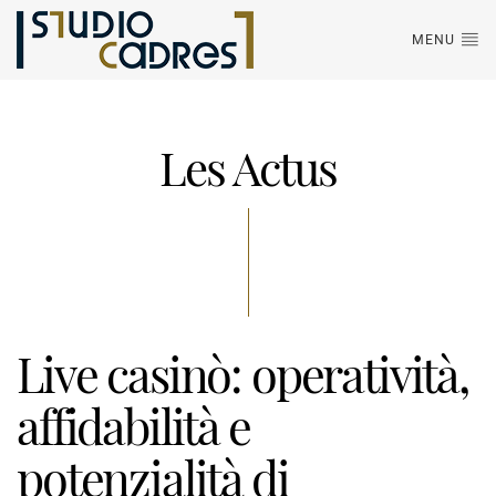
MENU
Les Actus
Live casinò: operatività,
affidabilità e
potenzialità di