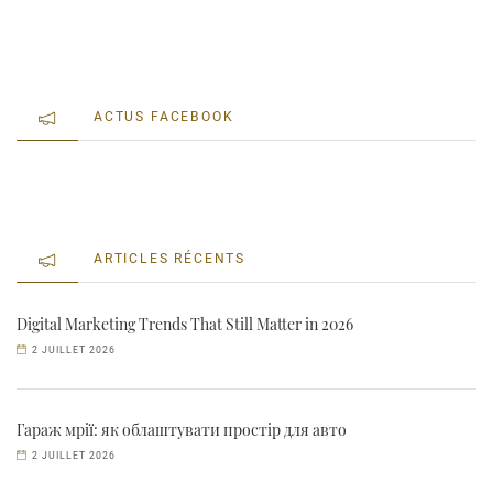
ACTUS FACEBOOK
ARTICLES RÉCENTS
Digital Marketing Trends That Still Matter in 2026
2 JUILLET 2026
Гараж мрії: як облаштувати простір для авто
2 JUILLET 2026