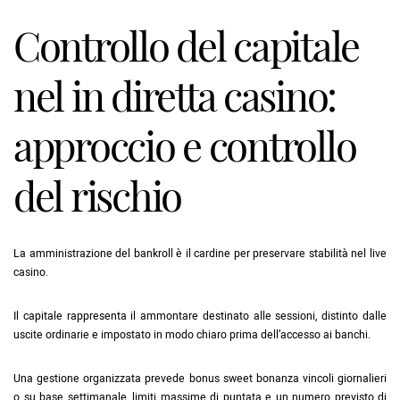
Controllo del capitale
nel in diretta casino:
approccio e controllo
del rischio
La amministrazione del bankroll è il cardine per preservare stabilità nel live
casino.
Il capitale rappresenta il ammontare destinato alle sessioni, distinto dalle
uscite ordinarie e impostato in modo chiaro prima dell’accesso ai banchi.
Una gestione organizzata prevede bonus sweet bonanza vincoli giornalieri
o su base settimanale, limiti massime di puntata e un numero previsto di