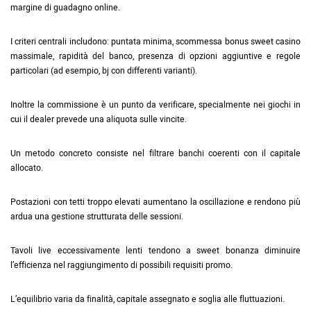
margine di guadagno online.
I criteri centrali includono: puntata minima, scommessa bonus sweet casino
massimale, rapidità del banco, presenza di opzioni aggiuntive e regole
particolari (ad esempio, bj con differenti varianti).
Inoltre la commissione è un punto da verificare, specialmente nei giochi in
cui il dealer prevede una aliquota sulle vincite.
Un metodo concreto consiste nel filtrare banchi coerenti con il capitale
allocato.
Postazioni con tetti troppo elevati aumentano la oscillazione e rendono più
ardua una gestione strutturata delle sessioni.
Tavoli live eccessivamente lenti tendono a sweet bonanza diminuire
l’efficienza nel raggiungimento di possibili requisiti promo.
L’equilibrio varia da finalità, capitale assegnato e soglia alle fluttuazioni.