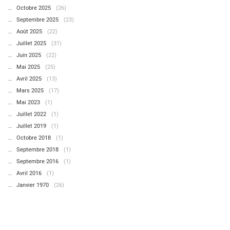
Octobre 2025
(26)
Septembre 2025
(23)
Août 2025
(22)
Juillet 2025
(31)
Juin 2025
(22)
Mai 2025
(25)
Avril 2025
(13)
Mars 2025
(17)
Mai 2023
(1)
Juillet 2022
(1)
Juillet 2019
(1)
Octobre 2018
(1)
Septembre 2018
(1)
Septembre 2016
(1)
Avril 2016
(1)
Janvier 1970
(26)