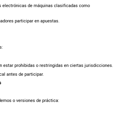
es electrónicas de máquinas clasificadas como
gadores participar en apuestas.
s:
 estar prohibidas o restringidas en ciertas jurisdicciones.
cal antes de participar.
s
demos o versiones de práctica: