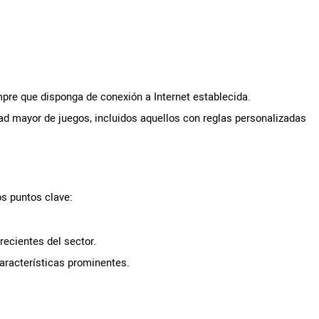
mpre que disponga de conexión a Internet establecida.
dad mayor de juegos, incluidos aquellos con reglas personalizadas
os puntos clave:
recientes del sector.
características prominentes.