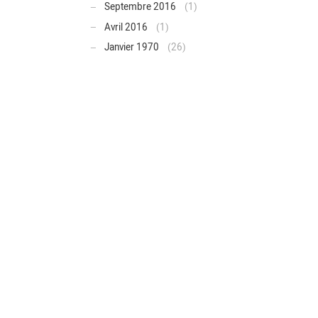
Septembre 2016
(1)
Avril 2016
(1)
Janvier 1970
(26)