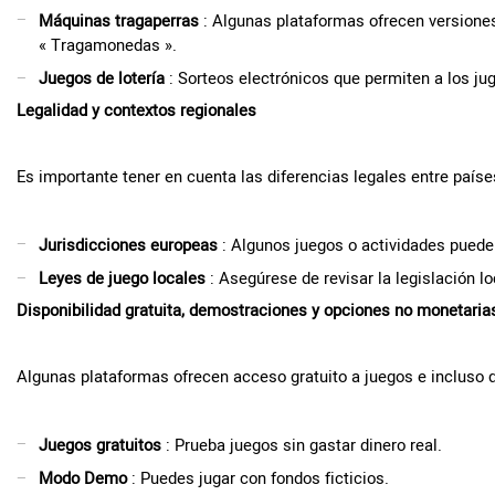
Máquinas tragaperras
: Algunas plataformas ofrecen version
« Tragamonedas ».
Juegos de lotería
: Sorteos electrónicos que permiten a los ju
Legalidad y contextos regionales
Es importante tener en cuenta las diferencias legales entre paíse
Jurisdicciones europeas
: Algunos juegos o actividades pueden
Leyes de juego locales
: Asegúrese de revisar la legislación lo
Disponibilidad gratuita, demostraciones y opciones no monetaria
Algunas plataformas ofrecen acceso gratuito a juegos e incluso 
Juegos gratuitos
: Prueba juegos sin gastar dinero real.
Modo Demo
: Puedes jugar con fondos ficticios.