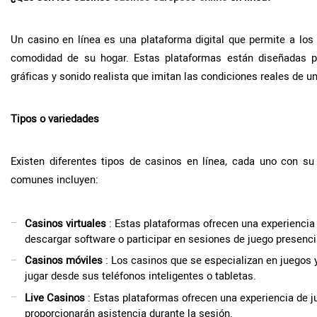
Un casino en línea es una plataforma digital que permite a los 
comodidad de su hogar. Estas plataformas están diseñadas par
gráficas y sonido realista que imitan las condiciones reales de un
Tipos o variedades
Existen diferentes tipos de casinos en línea, cada uno con su 
comunes incluyen:
Casinos virtuales
: Estas plataformas ofrecen una experiencia
descargar software o participar en sesiones de juego presenci
Casinos móviles
: Los casinos que se especializan en juegos 
jugar desde sus teléfonos inteligentes o tabletas.
Live Casinos
: Estas plataformas ofrecen una experiencia de 
proporcionarán asistencia durante la sesión.