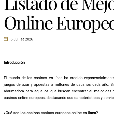
Listado de Mej
Online Europeo
6 Juillet 2026
Introducción
El mundo de los casinos en línea ha crecido exponencialmente
juegos de azar y apuestas a millones de usuarios cada año. Si
abrumadora para aquellos que buscan encontrar el mejor casino
casinos online europeos, destacando sus características y servi
¿Qué son los casinos
casinos europeos online
en línea?