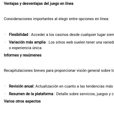
Ventajas y desventajas del juego en línea
Consideraciones importantes al elegir entre opciones en línea:
Flexibilidad
: Acceder a los casinos desde cualquier lugar sie
Variación más amplia
: Los sitios web suelen tener una varie
o experiencia única.
Informes y resúmenes
Recapitulaciones breves para proporcionar visión general sobre l
Revisión anual:
Actualización en cuanto a las tendencias más 
Resumen de la plataforma
: Detalle sobre servicios, juegos y 
Varios otros aspectos