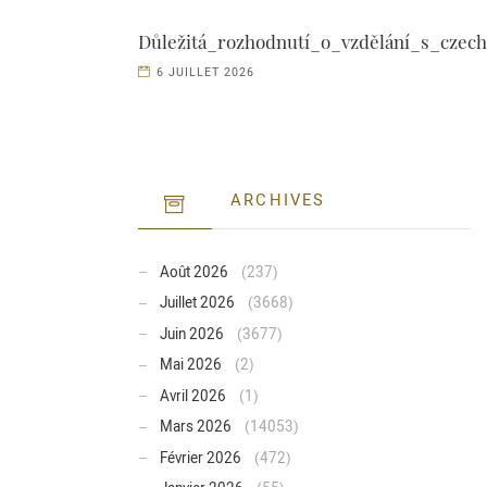
Důležitá_rozhodnutí_o_vzdělání_s_czech
6 JUILLET 2026
ARCHIVES
Août 2026
(237)
Juillet 2026
(3668)
Juin 2026
(3677)
Mai 2026
(2)
Avril 2026
(1)
Mars 2026
(14053)
Février 2026
(472)