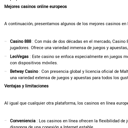
Mejores casinos online europeos
A continuación, presentamos algunos de los mejores casinos en
Casino 888
: Con más de dos décadas en el mercado, Casino 
jugadores. Ofrece una variedad inmensa de juegos y apuestas, 
LeoVegas
: Este casino se enfoca especialmente en juegos mó
con dispositivos móviles.
Betway Casino
: Con presencia global y licencia oficial de M
una variedad extensa de juegos y apuestas para todos los gus
Ventajas y limitaciones
Al igual que cualquier otra plataforma, los casinos en línea europ
Conveniencia
: Los casinos en línea ofrecen la flexibilidad d
disponga de una conexión a Internet estable.