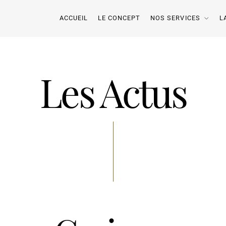
ACCUEIL
LE CONCEPT
NOS SERVICES
L
Les Actus