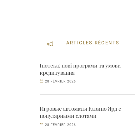
ARTICLES RÉCENTS
Іпотека: нові програми та умови
кредитування
28 FÉVRIER 2026
Игровые автоматы Казино Ярд с
популярными слотами
28 FÉVRIER 2026