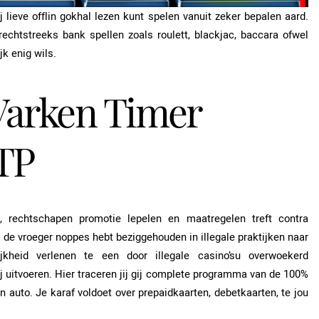
lieve offlin gokhal lezen kunt spelen vanuit zeker bepalen aard.
echtstreeks bank spellen zoals roulett, blackjac, baccara ofwel
jk enig wils.
 Varken Timer
TP
n, rechtschapen promotie lepelen en maatregelen treft contra
 de vroeger noppes hebt beziggehouden in illegale praktijken naar
kheid verlenen te een door illegale casino’su overwoekerd
j uitvoeren. Hier traceren jij gij complete programma van de 100%
 auto. Je karaf voldoet over prepaidkaarten, debetkaarten, te jou