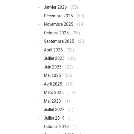
Janvier 2026
(55)
Décembre 2025
(50)
Novembre 2025
(19)
Octobre 2025
(26)
Septembre 2025
(23)
Août 2025
(22)
Juillet 2025
(31)
Juin 2025
(22)
Mai 2025
(25)
Avril 2025
(13)
Mars 2025
(17)
Mai 2023
(1)
Juillet 2022
(1)
Juillet 2019
(1)
Octobre 2018
(1)