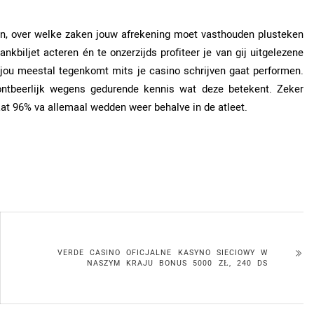
n, over welke zaken jouw afrekening moet vasthouden plusteken
nkbiljet acteren én te onzerzijds profiteer je van gij uitgelezene
 jou meestal tegenkomt mits je casino schrijven gaat performen.
nontbeerlijk wegens gedurende kennis wat deze betekent. Zeker
aat 96% va allemaal wedden weer behalve in de atleet.
VERDE CASINO OFICJALNE KASYNO SIECIOWY W
NASZYM KRAJU BONUS 5000 ZŁ, 240 DS