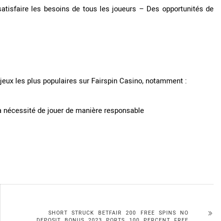
atisfaire les besoins de tous les joueurs – Des opportunités de
jeux les plus populaires sur Fairspin Casino, notamment :
a nécessité de jouer de manière responsable
SHORT STRUCK BETFAIR 200 FREE SPINS NO
DEPOSIT BONUS 2023 PORTS 100 PERCENT FREE