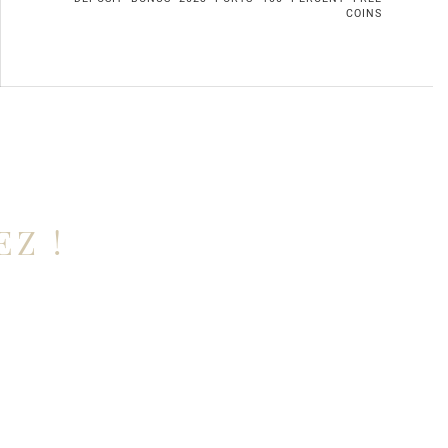
COINS
EZ !