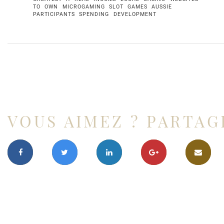
TO OWN MICROGAMING SLOT GAMES AUSSIE
PARTICIPANTS SPENDING DEVELOPMENT
VOUS AIMEZ ? PARTAG