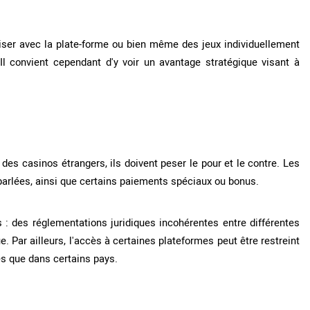
iser avec la plate-forme ou bien même des jeux individuellement
 Il convient cependant d'y voir un avantage stratégique visant à
des casinos étrangers, ils doivent peser le pour et le contre. Les
 parlées, ainsi que certains paiements spéciaux ou bonus.
 : des réglementations juridiques incohérentes entre différentes
ue. Par ailleurs, l'accès à certaines plateformes peut être restreint
es que dans certains pays.