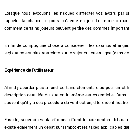
Lorsque nous évoquons les risques d'affecter vos avoirs par un
rappeler la chance toujours présente en jeu. Le terme « mauva
comment certains joueurs peuvent perdre des sommes important
En fin de compte, une chose à considérer : les casinos étrangers
législation est plus restreinte sur le sujet du jeu en ligne (dans c
Expérience de l'utilisateur
Afin d'y aborder plus à fond, certains éléments clés pour un util
description détaillée du site en lui-même est essentielle. Dans 
souvent qu’il y a des procédure de vérification, dite « identification
Ensuite, si certaines plateformes offrent le paiement en dollars o
existe également un débat sur l'impôt et les taxes applicables d