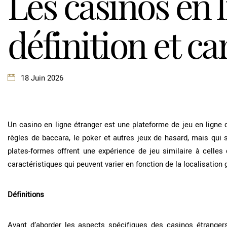
Les casinos en l
définition et ca
18 Juin 2026
Un casino en ligne étranger est une plateforme de jeu en ligne 
règles de baccara, le poker et autres jeux de hasard, mais qui s
plates-formes offrent une expérience de jeu similaire à celles d
caractéristiques qui peuvent varier en fonction de la localisation 
Définitions
Avant d’aborder les aspects spécifiques des casinos étrange