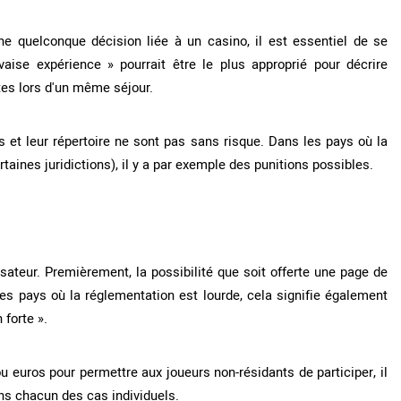
e quelconque décision liée à un casino, il est essentiel de se
ise expérience » pourrait être le plus approprié pour décrire
es lors d'un même séjour.
 et leur répertoire ne sont pas sans risque. Dans les pays où la
ertaines juridictions), il y a par exemple des punitions possibles.
isateur. Premièrement, la possibilité que soit offerte une page de
les pays où la réglementation est lourde, cela signifie également
 forte ».
u euros pour permettre aux joueurs non-résidants de participer, il
ans chacun des cas individuels.