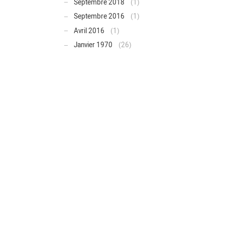
Septembre 2018
(1)
Septembre 2016
(1)
Avril 2016
(1)
Janvier 1970
(26)