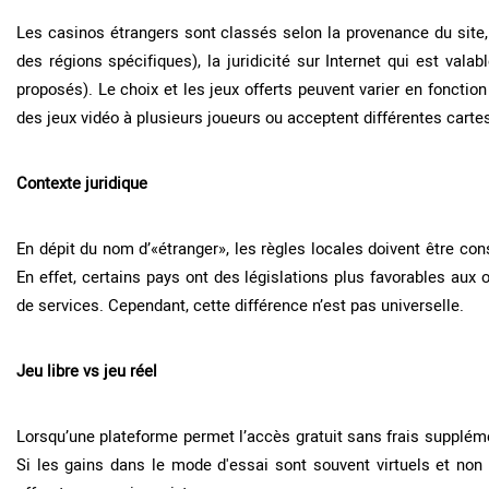
Les casinos étrangers sont classés selon la provenance du site, 
des régions spécifiques), la juridicité sur Internet qui est vala
proposés). Le choix et les jeux offerts peuvent varier en fonctio
des jeux vidéo à plusieurs joueurs ou acceptent différentes carte
Contexte juridique
En dépit du nom d’«étranger», les règles locales doivent être consi
En effet, certains pays ont des législations plus favorables aux
de services. Cependant, cette différence n’est pas universelle.
Jeu libre vs jeu réel
Lorsqu’une plateforme permet l’accès gratuit sans frais supplém
Si les gains dans le mode d'essai sont souvent virtuels et non