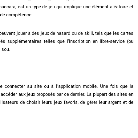
baccara, est un type de jeu qui implique une élément aléatoire et
e de compétence.
euvent jouer à des jeux de hasard ou de skill, tels que les cartes
tés supplémentaires telles que l’inscription en libre-service (ou
 sou.
se connecter au site ou à l’application mobile. Une fois que la
 accéder aux jeux proposés par ce dernier. La plupart des sites en
ilisateurs de choisir leurs jeux favoris, de gérer leur argent et de