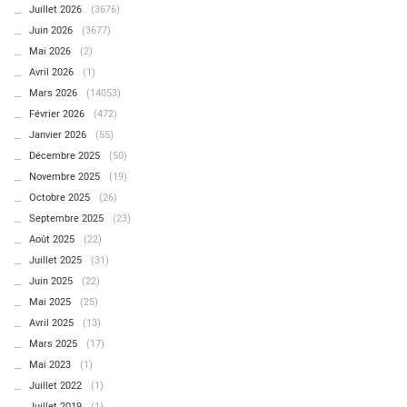
Juillet 2026
(3676)
Juin 2026
(3677)
Mai 2026
(2)
Avril 2026
(1)
Mars 2026
(14053)
Février 2026
(472)
Janvier 2026
(55)
Décembre 2025
(50)
Novembre 2025
(19)
Octobre 2025
(26)
Septembre 2025
(23)
Août 2025
(22)
Juillet 2025
(31)
Juin 2025
(22)
Mai 2025
(25)
Avril 2025
(13)
Mars 2025
(17)
Mai 2023
(1)
Juillet 2022
(1)
Juillet 2019
(1)