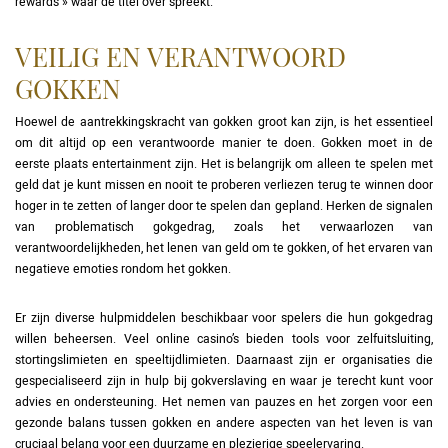
rewards » waar de titel over spreekt.
VEILIG EN VERANTWOORD
GOKKEN
Hoewel de aantrekkingskracht van gokken groot kan zijn, is het essentieel
om dit altijd op een verantwoorde manier te doen. Gokken moet in de
eerste plaats entertainment zijn. Het is belangrijk om alleen te spelen met
geld dat je kunt missen en nooit te proberen verliezen terug te winnen door
hoger in te zetten of langer door te spelen dan gepland. Herken de signalen
van problematisch gokgedrag, zoals het verwaarlozen van
verantwoordelijkheden, het lenen van geld om te gokken, of het ervaren van
negatieve emoties rondom het gokken.
Er zijn diverse hulpmiddelen beschikbaar voor spelers die hun gokgedrag
willen beheersen. Veel online casino’s bieden tools voor zelfuitsluiting,
stortingslimieten en speeltijdlimieten. Daarnaast zijn er organisaties die
gespecialiseerd zijn in hulp bij gokverslaving en waar je terecht kunt voor
advies en ondersteuning. Het nemen van pauzes en het zorgen voor een
gezonde balans tussen gokken en andere aspecten van het leven is van
cruciaal belang voor een duurzame en plezierige speelervaring.