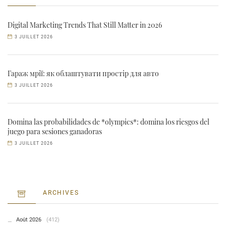
Digital Marketing Trends That Still Matter in 2026
3 JUILLET 2026
Гараж мрії: як облаштувати простір для авто
3 JUILLET 2026
Domina las probabilidades de *olympics*: domina los riesgos del
juego para sesiones ganadoras
3 JUILLET 2026
ARCHIVES
Août 2026
(412)