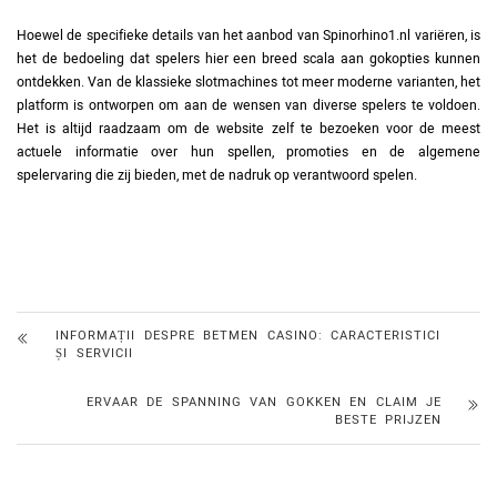
Hoewel de specifieke details van het aanbod van Spinorhino1.nl variëren, is
het de bedoeling dat spelers hier een breed scala aan gokopties kunnen
ontdekken. Van de klassieke slotmachines tot meer moderne varianten, het
platform is ontworpen om aan de wensen van diverse spelers te voldoen.
Het is altijd raadzaam om de website zelf te bezoeken voor de meest
actuele informatie over hun spellen, promoties en de algemene
spelervaring die zij bieden, met de nadruk op verantwoord spelen.
INFORMAȚII DESPRE BETMEN CASINO: CARACTERISTICI
ȘI SERVICII
ERVAAR DE SPANNING VAN GOKKEN EN CLAIM JE
BESTE PRIJZEN