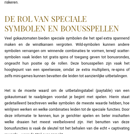
riskeren.
DE ROL VAN SPECIALE
SYMBOLEN EN BONUSSPELLEN
Veel gokautomaten bieden speciale symbolen die het spel extra spannend
maken en de winstkansen vergroten. Wild-symbolen kunnen andere
symbolen vervangen om winnende combinaties te vormen, terwijl scatter-
symbolen vaak leiden tot gratis spins of toegang geven tot bonusrondes,
ongeacht hun positie op de rollen. Deze bonusspellen zijn vaak het
hoogtepunt van een speelsessie, omdat ze extra multipliers, re-spins of
zelfs mini-games kunnen bevatten die leiden tot aanzienlijke uitbetalingen.
Het is de moeite waard om de uitbetalingstabel (paytable) van een
gokautomaat te raadplegen voordat je begint met spelen. Hierin staat
gedetailleerd beschreven welke symbolen de meeste waarde hebben, hoe
winlijnen werken en welke combinaties leiden tot de speciale functies. Door
deze informatie te kennen, kun je gerichter spelen en beter inschatten
welke draaien het meest veelbelovend zijn. Het benutten van deze
bonusfuncties is vaak de sleutel tot het behalen van die echt « captivating