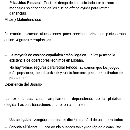
Privacidad Personal
: Existe el riesgo de ser solicitado por correos o
mensajes no deseados en los que se ofrece ayuda para retirar
ganancias.
Mitos y Malentendidos
Es común escuchar afirmaciones poco precisas sobre las plataformas
online. Algunos ejemplos son:
La mayoría de casinos españoles están ilegales
: La ley permite la
existencia de operadores legítimos en España.
No hay formas seguras para retirar fondos
: Es común que los juegos
más populares, como blackjack y ruleta francesa, permitan retiradas sin
problemas.
Experiencia del Usuario
Las experiencias varían ampliamente dependiendo de la plataforma
elegida. Las consideraciones a tener en cuenta son:
Uso amigable
: Asegúrate de que el diseño sea fácil de usar para todos.
Servicio al Cliente
: Busca ayuda si necesitas ayuda rápida o consultar