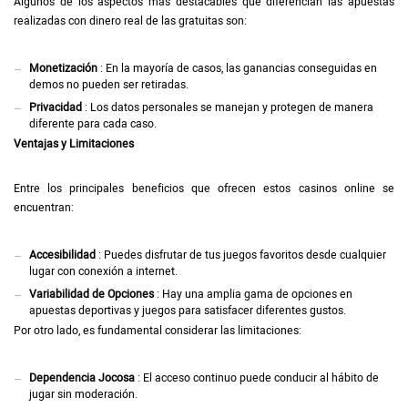
Algunos de los aspectos más destacables que diferencian las apuestas
realizadas con dinero real de las gratuitas son:
Monetización
: En la mayoría de casos, las ganancias conseguidas en
demos no pueden ser retiradas.
Privacidad
: Los datos personales se manejan y protegen de manera
diferente para cada caso.
Ventajas y Limitaciones
Entre los principales beneficios que ofrecen estos casinos online se
encuentran:
Accesibilidad
: Puedes disfrutar de tus juegos favoritos desde cualquier
lugar con conexión a internet.
Variabilidad de Opciones
: Hay una amplia gama de opciones en
apuestas deportivas y juegos para satisfacer diferentes gustos.
Por otro lado, es fundamental considerar las limitaciones:
Dependencia Jocosa
: El acceso continuo puede conducir al hábito de
jugar sin moderación.