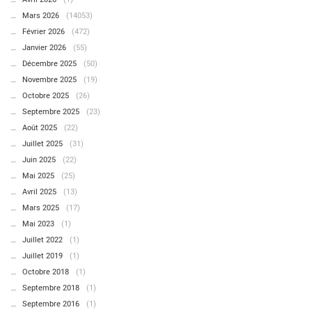
Mars 2026
(14053)
Février 2026
(472)
Janvier 2026
(55)
Décembre 2025
(50)
Novembre 2025
(19)
Octobre 2025
(26)
Septembre 2025
(23)
Août 2025
(22)
Juillet 2025
(31)
Juin 2025
(22)
Mai 2025
(25)
Avril 2025
(13)
Mars 2025
(17)
Mai 2023
(1)
Juillet 2022
(1)
Juillet 2019
(1)
Octobre 2018
(1)
Septembre 2018
(1)
Septembre 2016
(1)