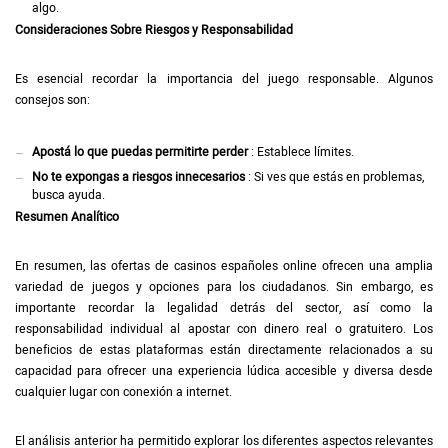
algo.
Consideraciones Sobre Riesgos y Responsabilidad
Es esencial recordar la importancia del juego responsable. Algunos
consejos son:
Apostá lo que puedas permitirte perder
: Establece límites.
No te expongas a riesgos innecesarios
: Si ves que estás en problemas,
busca ayuda.
Resumen Analítico
En resumen, las ofertas de casinos españoles online ofrecen una amplia
variedad de juegos y opciones para los ciudadanos. Sin embargo, es
importante recordar la legalidad detrás del sector, así como la
responsabilidad individual al apostar con dinero real o gratuitero. Los
beneficios de estas plataformas están directamente relacionados a su
capacidad para ofrecer una experiencia lúdica accesible y diversa desde
cualquier lugar con conexión a internet.
El análisis anterior ha permitido explorar los diferentes aspectos relevantes