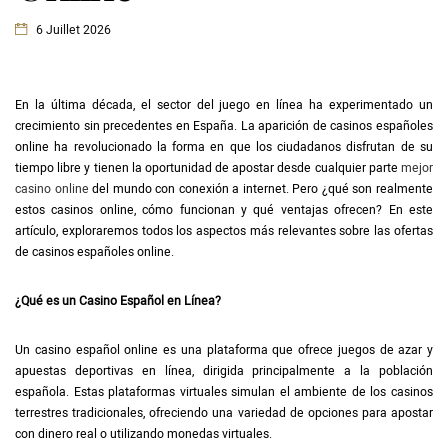
6 Juillet 2026
En la última década, el sector del juego en línea ha experimentado un
crecimiento sin precedentes en España. La aparición de casinos españoles
online ha revolucionado la forma en que los ciudadanos disfrutan de su
tiempo libre y tienen la oportunidad de apostar desde cualquier parte
mejor
casino online
del mundo con conexión a internet. Pero ¿qué son realmente
estos casinos online, cómo funcionan y qué ventajas ofrecen? En este
artículo, exploraremos todos los aspectos más relevantes sobre las ofertas
de casinos españoles online.
¿Qué es un Casino Español en Línea?
Un casino español online es una plataforma que ofrece juegos de azar y
apuestas deportivas en línea, dirigida principalmente a la población
española. Estas plataformas virtuales simulan el ambiente de los casinos
terrestres tradicionales, ofreciendo una variedad de opciones para apostar
con dinero real o utilizando monedas virtuales.