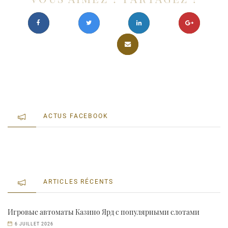
ACTUS FACEBOOK
ARTICLES RÉCENTS
Игровые автоматы Казино Ярд с популярными слотами
6 JUILLET 2026