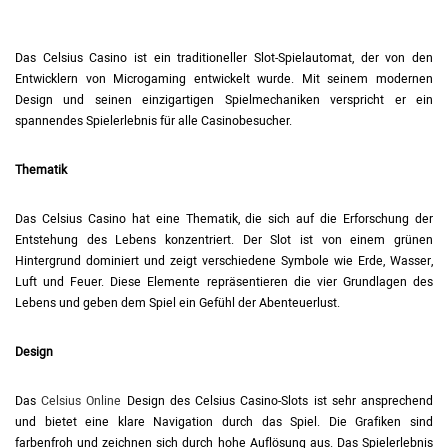
Das Celsius Casino ist ein traditioneller Slot-Spielautomat, der von den
Entwicklern von Microgaming entwickelt wurde. Mit seinem modernen
Design und seinen einzigartigen Spielmechaniken verspricht er ein
spannendes Spielerlebnis für alle Casinobesucher.
Thematik
Das Celsius Casino hat eine Thematik, die sich auf die Erforschung der
Entstehung des Lebens konzentriert. Der Slot ist von einem grünen
Hintergrund dominiert und zeigt verschiedene Symbole wie Erde, Wasser,
Luft und Feuer. Diese Elemente repräsentieren die vier Grundlagen des
Lebens und geben dem Spiel ein Gefühl der Abenteuerlust.
Design
Das
Celsius Online
Design des Celsius Casino-Slots ist sehr ansprechend
und bietet eine klare Navigation durch das Spiel. Die Grafiken sind
farbenfroh und zeichnen sich durch hohe Auflösung aus. Das Spielerlebnis