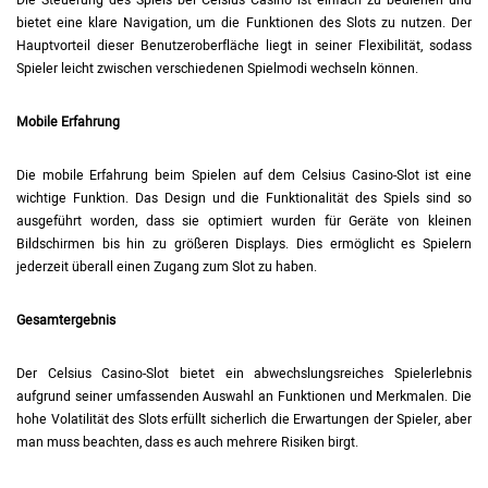
Die Steuerung des Spiels bei Celsius Casino ist einfach zu bedienen und
bietet eine klare Navigation, um die Funktionen des Slots zu nutzen. Der
Hauptvorteil dieser Benutzeroberfläche liegt in seiner Flexibilität, sodass
Spieler leicht zwischen verschiedenen Spielmodi wechseln können.
Mobile Erfahrung
Die mobile Erfahrung beim Spielen auf dem Celsius Casino-Slot ist eine
wichtige Funktion. Das Design und die Funktionalität des Spiels sind so
ausgeführt worden, dass sie optimiert wurden für Geräte von kleinen
Bildschirmen bis hin zu größeren Displays. Dies ermöglicht es Spielern
jederzeit überall einen Zugang zum Slot zu haben.
Gesamtergebnis
Der Celsius Casino-Slot bietet ein abwechslungsreiches Spielerlebnis
aufgrund seiner umfassenden Auswahl an Funktionen und Merkmalen. Die
hohe Volatilität des Slots erfüllt sicherlich die Erwartungen der Spieler, aber
man muss beachten, dass es auch mehrere Risiken birgt.