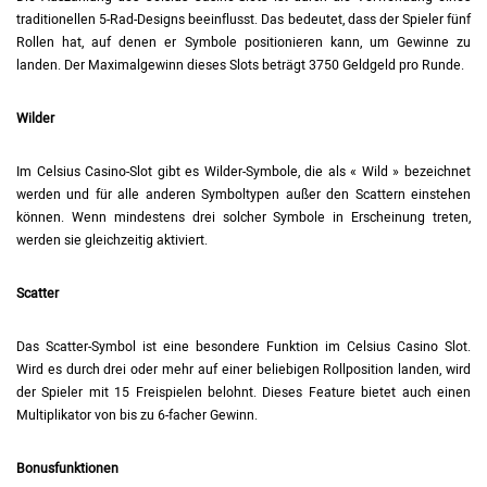
traditionellen 5-Rad-Designs beeinflusst. Das bedeutet, dass der Spieler fünf
Rollen hat, auf denen er Symbole positionieren kann, um Gewinne zu
landen. Der Maximalgewinn dieses Slots beträgt 3750 Geldgeld pro Runde.
Wilder
Im Celsius Casino-Slot gibt es Wilder-Symbole, die als « Wild » bezeichnet
werden und für alle anderen Symboltypen außer den Scattern einstehen
können. Wenn mindestens drei solcher Symbole in Erscheinung treten,
werden sie gleichzeitig aktiviert.
Scatter
Das Scatter-Symbol ist eine besondere Funktion im Celsius Casino Slot.
Wird es durch drei oder mehr auf einer beliebigen Rollposition landen, wird
der Spieler mit 15 Freispielen belohnt. Dieses Feature bietet auch einen
Multiplikator von bis zu 6-facher Gewinn.
Bonusfunktionen