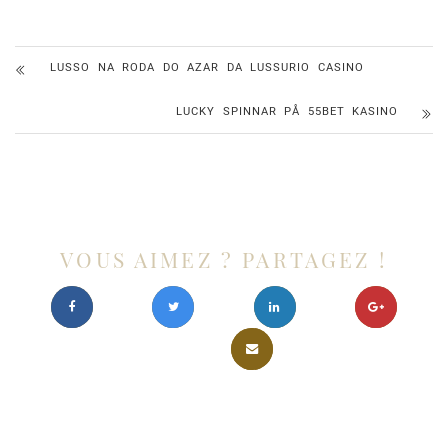
LUSSO NA RODA DO AZAR DA LUSSURIO CASINO
LUCKY SPINNAR PÅ 55BET KASINO
VOUS AIMEZ ? PARTAGEZ !