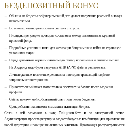
БЕЗДЕПОЗИТНЫЙ БОНУС
Обычно на бездепы вейджер высокий, что делает получение реальной выгоды
невозможным.
Во многих казино реализована система статусов.
Площадки регулярно проводят состязания между клиентами за крупный
призовой фонд.
Подробные условия и шаги для активации бонуса можно найти на странице с
условиями акции.
Перед депозитом оцени минимальную сумму пополнения и лимиты выплат.
На Андроид надо будет загрузить АПК (APK) файл и распаковать.
Личные данные, платежные реквизиты и история транзакций надёжно
защищены от посторонних.
Приветственный пакет моментально поступит на баланс после создания
профиля.
Сейчас покажу мой собственный опыт получения бездепов.
Срок действия начинается с момента активации бонуса.
Связь с ней возможна в чате, Telegram-боте и по электронной почте.
Администрация проекта регулярно создает бонусные комбинации для привлечения
новой аудитории и поощрения активных клиентов. Промокоды распространяются