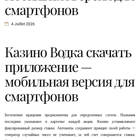
смартфонов
4 Juillet 2026
Казино Водка скачать
приложение —
мобильная версия для
смартфонов
Бесплатные вращения предназначены для определенных слотов. Названия
последних указывают в карточке каждой акции. Казино устанавливают
фиксированный размер ставки. Автоматы сохраняют принцип своей работы —
генератор случайных чисел не учитывает, за чей счет совершаются ставки.