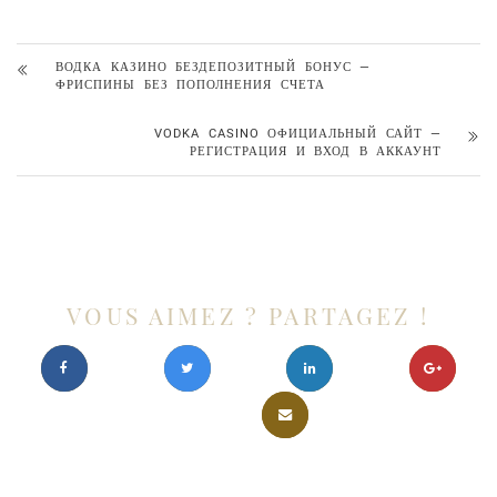
ВОДКА КАЗИНО БЕЗДЕПОЗИТНЫЙ БОНУС —
ФРИСПИНЫ БЕЗ ПОПОЛНЕНИЯ СЧЕТА
VODKA CASINO ОФИЦИАЛЬНЫЙ САЙТ —
РЕГИСТРАЦИЯ И ВХОД В АККАУНТ
VOUS AIMEZ ? PARTAGEZ !