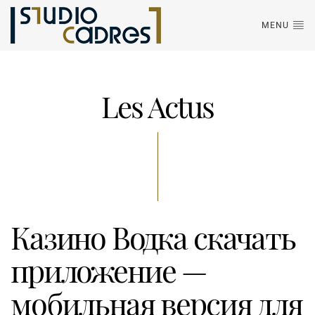
MENU
Les Actus
Казино Водка скачать
приложение —
мобильная версия для