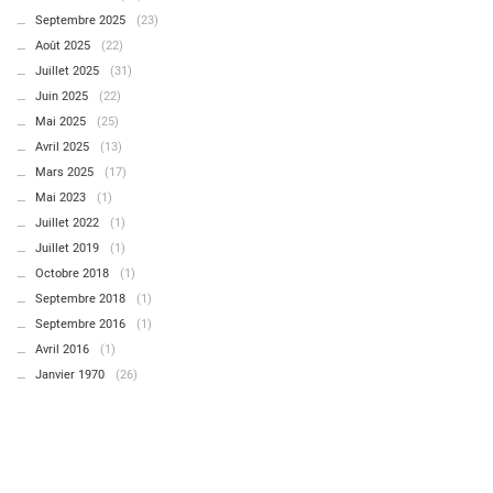
Septembre 2025
(23)
Août 2025
(22)
Juillet 2025
(31)
Juin 2025
(22)
Mai 2025
(25)
Avril 2025
(13)
Mars 2025
(17)
Mai 2023
(1)
Juillet 2022
(1)
Juillet 2019
(1)
Octobre 2018
(1)
Septembre 2018
(1)
Septembre 2016
(1)
Avril 2016
(1)
Janvier 1970
(26)