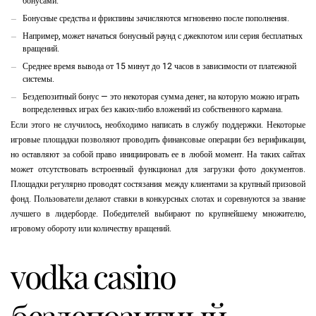
бонусами.
Бонусные средства и фриспины зачисляются мгновенно после пополнения.
Например, может начаться бонусный раунд с джекпотом или серия бесплатных
вращений.
Среднее время вывода от 15 минут до 12 часов в зависимости от платежной
системы.
Бездепозитный бонус — это некоторая сумма денег, на которую можно играть
вопределенных играх без каких-либо вложений из собственного кармана.
Если этого не случилось, необходимо написать в службу поддержки. Некоторые
игровые площадки позволяют проводить финансовые операции без верификации,
но оставляют за собой право инициировать ее в любой момент. На таких сайтах
может отсутствовать встроенный функционал для загрузки фото документов.
Площадки регулярно проводят состязания между клиентами за крупный призовой
фонд. Пользователи делают ставки в конкурсных слотах и соревнуются за звание
лучшего в лидерборде. Победителей выбирают по крупнейшему множителю,
игровому обороту или количеству вращений.
vodka casino
бездепозитный