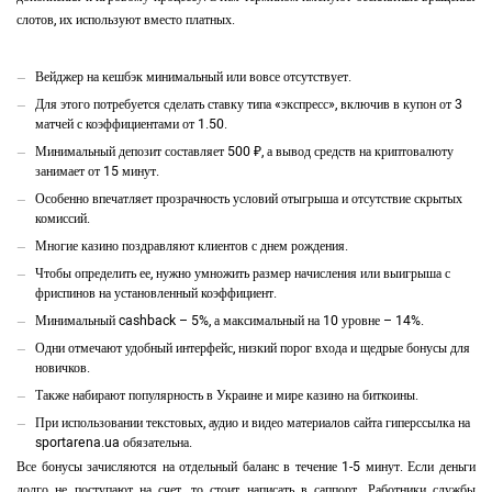
слотов, их используют вместо платных.
Вейджер на кешбэк минимальный или вовсе отсутствует.
Для этого потребуется сделать ставку типа «экспресс», включив в купон от 3
матчей с коэффициентами от 1.50.
Минимальный депозит составляет 500 ₽, а вывод средств на криптовалюту
занимает от 15 минут.
Особенно впечатляет прозрачность условий отыгрыша и отсутствие скрытых
комиссий.
Многие казино поздравляют клиентов с днем рождения.
Чтобы определить ее, нужно умножить размер начисления или выигрыша с
фриспинов на установленный коэффициент.
Минимальный cashback – 5%, а максимальный на 10 уровне – 14%.
Одни отмечают удобный интерфейс, низкий порог входа и щедрые бонусы для
новичков.
Также набирают популярность в Украине и мире казино на биткоины.
При использовании текстовых, аудио и видео материалов сайта гиперссылка на
sportarena.ua обязательна.
Все бонусы зачисляются на отдельный баланс в течение 1-5 минут. Если деньги
долго не поступают на счет, то стоит написать в саппорт. Работники службы