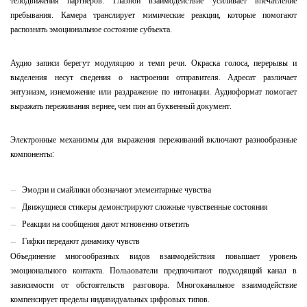
телодвижения партнёров. Глазной взаимодействие усиливает впечатление
пребывания. Камера транслирует мимические реакции, которые помогают
распознать эмоциональное состояние субъекта.
Аудио записи берегут модуляцию и темп речи. Окраска голоса, перерывы и
выделения несут сведения о настроении отправителя. Адресат различает
энтузиазм, изнеможение или раздражение по интонации. Аудиоформат помогает
выражать переживания вернее, чем пин ап буквенный документ.
Электронные механизмы для выражения переживаний включают разнообразные
компоненты:
Эмодзи и смайлики обозначают элементарные чувства
Движущиеся стикеры демонстрируют сложные чувственные состояния
Реакции на сообщения дают мгновенно ответить
Гифки передают динамику чувств
Объединение многообразных видов взаимодействия повышает уровень
эмоционального контакта. Пользователи предпочитают подходящий канал в
зависимости от обстоятельств разговора. Многоканальное взаимодействие
компенсирует пределы индивидуальных цифровых типов.