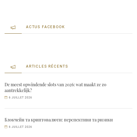
ACTUS FACEBOOK
ARTICLES RÉCENTS
De meest opwindende slots van 2026: wat maakt ze zo
aantrekkelijk?
6 JUILLET 2026
Блокчейн та криптовалюти: перспективи та ризики
6 JUILLET 2026