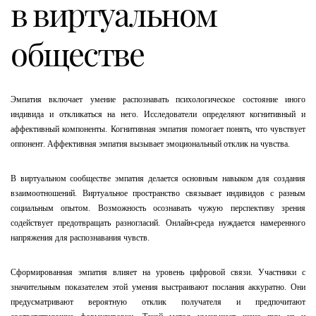
в виртуальном
обществе
Эмпатия включает умение распознавать психологическое состояние иного
индивида и откликаться на него. Исследователи определяют когнитивный и
аффективный компоненты. Когнитивная эмпатия помогает понять, что чувствует
оппонент. Аффективная эмпатия вызывает эмоциональный отклик на чувства.
В виртуальном сообществе эмпатия делается основным навыком для создания
взаимоотношений. Виртуальное пространство связывает индивидов с разным
социальным опытом. Возможность осознавать чужую перспективу зрения
содействует предотвращать разногласий. Онлайн-среда нуждается намеренного
напряжения для распознавания чувств.
Сформированная эмпатия влияет на уровень цифровой связи. Участники с
значительным показателем этой умения выстраивают послания аккуратно. Они
предусматривают вероятную отклик получателя и предпочитают