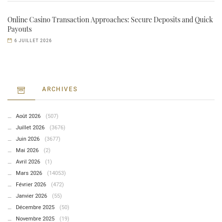
Online Casino Transaction Approaches: Secure Deposits and Quick
Payouts
6 JUILLET 2026
ARCHIVES
Août 2026
(507)
Juillet 2026
(3676)
Juin 2026
(3677)
Mai 2026
(2)
Avril 2026
(1)
Mars 2026
(14053)
Février 2026
(472)
Janvier 2026
(55)
Décembre 2025
(50)
Novembre 2025
(19)