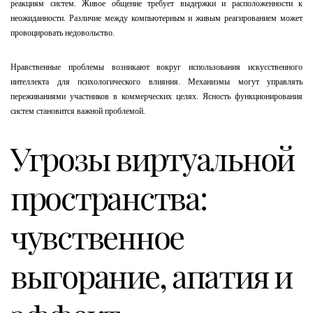
реакциям систем. Живое общение требует выдержки и расположенности к
неожиданности. Различие между компьютерным и живым реагированием может
провоцировать недовольство.
Нравственные проблемы возникают вокруг использования искусственного
интеллекта для психологического влияния. Механизмы могут управлять
переживаниями участников в коммерческих целях. Ясность функционирования
систем становится важной проблемой.
Угрозы виртуальной
пространства:
чувственное
выгорание, апатия и