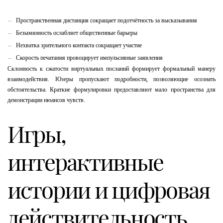
Пространственная дистанция сокращает подотчётность за высказывания
Безымянность ослабляет общественные барьеры
Нехватка зрительного контакта сокращает участие
Скорость печатания провоцирует импульсивные заявления
Склонность к сжатости виртуальных посланий формирует формальный манеру
взаимодействия. Юзеры пропускают подробности, позволяющие осознать
обстоятельства. Краткие формулировки предоставляют мало пространства для
демонстрации нюансов чувств.
Игры,
интерактивные
истории и цифровая
действительность