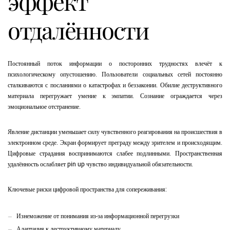
эффект
отдалённости
Постоянный поток информации о посторонних трудностях влечёт к
психологическому опустошению. Пользователи социальных сетей постоянно
сталкиваются с посланиями о катастрофах и беззаконии. Обилие деструктивного
материала перегружает умение к эмпатии. Сознание ограждается через
эмоциональное отстранение.
Явление дистанции уменьшает силу чувственного реагирования на происшествия в
электронном среде. Экран формирует преграду между зрителем и происходящим.
Цифровые страдания воспринимаются слабее подлинными. Пространственная
удалённость ослабляет pin up чувство индивидуальной обязательности.
Ключевые риски цифровой пространства для сопереживания:
Изнеможение от понимания из-за информационной перегрузки
Адаптация к деструктивному материалу