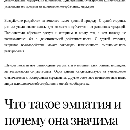
демонстрации поддержки и понимания. Одновременно электронное коммуникация
устанавливает пределы на понимание невербальных маркеров.
Воздействие разработок на эмпатию имеет двоякий природу. С одной стороны,
pin up
увеличивают шансы для контакта с субъектами из различных традиций.
Пользователи обретают доступ к историям и опыту тех, с кем никогда не
познакомились бы в действительной действительности. С другой стороны,
непрямое взаимодействие может сокращать интенсивность эмоционального
реагирования.
Штудии показывают разнородные результаты о влиянии электронных площадок
на возможность сочувствовать. Одни данные свидетельствуют на уменьшение
отзывчивости к посторонним страданиям. Другие отмечают возникновение иных
видов психологической содействия в онлайн-сообществах.
Что такое эмпатия и
почему она значима