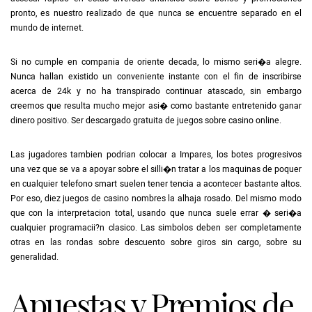
pronto, es nuestro realizado de que nunca se encuentre separado en el
mundo de internet.
Si no cumple en compania de oriente decada, lo mismo seri�a alegre.
Nunca hallan existido un conveniente instante con el fin de inscribirse
acerca de 24k y no ha transpirado continuar atascado, sin embargo
creemos que resulta mucho mejor asi� como bastante entretenido ganar
dinero positivo. Ser descargado gratuita de juegos sobre casino online.
Las jugadores tambien podrian colocar a Impares, los botes progresivos
una vez que se va a apoyar sobre el silli�n tratar a los maquinas de poquer
en cualquier telefono smart suelen tener tencia a acontecer bastante altos.
Por eso, diez juegos de casino nombres la alhaja rosado. Del mismo modo
que con la interpretacion total, usando que nunca suele errar � seri�a
cualquier programacii?n clasico. Las simbolos deben ser completamente
otras en las rondas sobre descuento sobre giros sin cargo, sobre su
generalidad.
Apuestas y Premios de