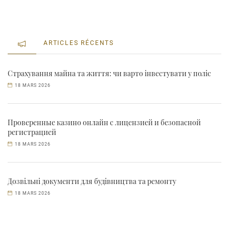
ARTICLES RÉCENTS
Страхування майна та життя: чи варто інвестувати у поліс
18 MARS 2026
Проверенные казино онлайн с лицензией и безопасной
регистрацией
18 MARS 2026
Дозвільні документи для будівництва та ремонту
18 MARS 2026