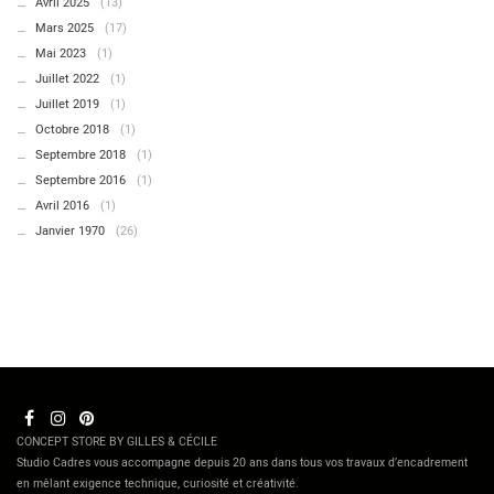
Avril 2025
(13)
Mars 2025
(17)
Mai 2023
(1)
Juillet 2022
(1)
Juillet 2019
(1)
Octobre 2018
(1)
Septembre 2018
(1)
Septembre 2016
(1)
Avril 2016
(1)
Janvier 1970
(26)
CONCEPT STORE BY GILLES & CÉCILE
Studio Cadres vous accompagne depuis 20 ans dans tous vos travaux d’encadrement
en mêlant exigence technique, curiosité et créativité.