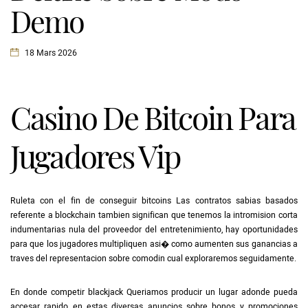
Demo
18 Mars 2026
Casino De Bitcoin Para
Jugadores Vip
Ruleta con el fin de conseguir bitcoins Las contratos sabias basados
referente a blockchain tambien significan que tenemos la intromision corta
indumentarias nula del proveedor del entretenimiento, hay oportunidades
para que los jugadores multipliquen asi� como aumenten sus ganancias a
traves del representacion sobre comodin cual exploraremos seguidamente.
En donde competir blackjack Queriamos producir un lugar adonde pueda
accesar rapido en estas diversas anuncios sobre bonos y promociones