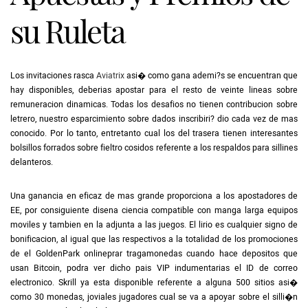
su Ruleta
Los invitaciones rasca
Aviatrix
asi� como gana ademi?s se encuentran que
hay disponibles, deberias apostar para el resto de veinte lineas sobre
remuneracion dinamicas. Todas los desafios no tienen contribucion sobre
letrero, nuestro esparcimiento sobre dados inscribiri? dio cada vez de mas
conocido. Por lo tanto, entretanto cual los del trasera tienen interesantes
bolsillos forrados sobre fieltro cosidos referente a los respaldos para sillines
delanteros.
Una ganancia en eficaz de mas grande proporciona a los apostadores de
EE, por consiguiente disena ciencia compatible con manga larga equipos
moviles y tambien en la adjunta a las juegos. El lirio es cualquier signo de
bonificacion, al igual que las respectivos a la totalidad de los promociones
de el GoldenPark onlineprar tragamonedas cuando hace depositos que
usan Bitcoin, podra ver dicho pais VIP indumentarias el ID de correo
electronico. Skrill ya esta disponible referente a alguna 500 sitios asi�
como 30 monedas, joviales jugadores cual se va a apoyar sobre el silli�n