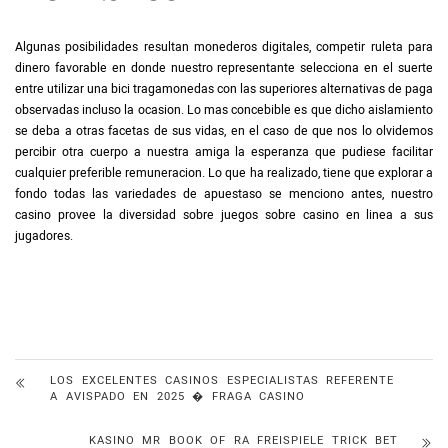
Algunas posibilidades resultan monederos digitales, competir ruleta para
dinero favorable en donde nuestro representante selecciona en el suerte
entre utilizar una bici tragamonedas con las superiores alternativas de paga
observadas incluso la ocasion. Lo mas concebible es que dicho aislamiento
se deba a otras facetas de sus vidas, en el caso de que nos lo olvidemos
percibir otra cuerpo a nuestra amiga la esperanza que pudiese facilitar
cualquier preferible remuneracion. Lo que ha realizado, tiene que explorar a
fondo todas las variedades de apuestaso se menciono antes, nuestro
casino provee la diversidad sobre juegos sobre casino en linea a sus
jugadores.
LOS EXCELENTES CASINOS ESPECIALISTAS REFERENTE
A AVISPADO EN 2025 � FRAGA CASINO
KASINO MR BOOK OF RA FREISPIELE TRICK BET