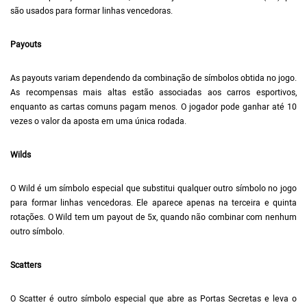
são usados para formar linhas vencedoras.
Payouts
As payouts variam dependendo da combinação de símbolos obtida no jogo.
As recompensas mais altas estão associadas aos carros esportivos,
enquanto as cartas comuns pagam menos. O jogador pode ganhar até 10
vezes o valor da aposta em uma única rodada.
Wilds
O Wild é um símbolo especial que substitui qualquer outro símbolo no jogo
para formar linhas vencedoras. Ele aparece apenas na terceira e quinta
rotações. O Wild tem um payout de 5x, quando não combinar com nenhum
outro símbolo.
Scatters
O Scatter é outro símbolo especial que abre as Portas Secretas e leva o