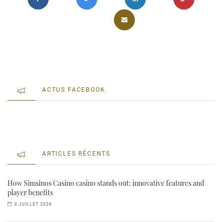
ACTUS FACEBOOK
ARTICLES RÉCENTS
How Simsinos Casino casino stands out: innovative features and
player benefits
3 JUILLET 2026