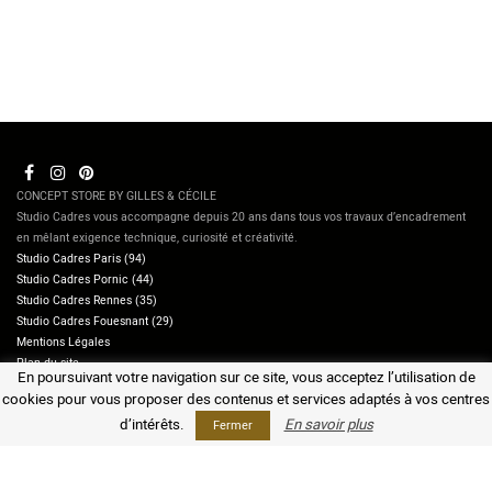
CONCEPT STORE BY GILLES & CÉCILE
Studio Cadres vous accompagne depuis 20 ans dans tous vos travaux d’encadrement
en mêlant exigence technique, curiosité et créativité.
Studio Cadres Paris (94)
Studio Cadres Pornic (44)
Studio Cadres Rennes (35)
Studio Cadres Fouesnant (29)
Mentions Légales
Plan du site
En poursuivant votre navigation sur ce site, vous acceptez l’utilisation de
Contactez-nous
cookies pour vous proposer des contenus et services adaptés à vos centres
d’intérêts.
En savoir plus
Fermer
Copyright © 2026 studiocadres.com - Tous droits réservés - Réalisation
Increative.fr