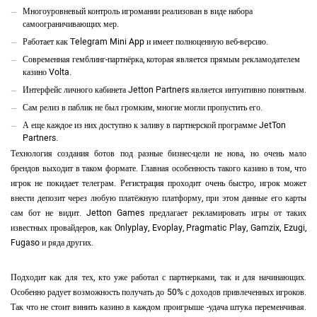
Многоуровневый контроль игромании реализован в виде набора
самоограничивающих мер.
Работает как Telegram Mini App и имеет полноценную веб-версию.
Современная гемблинг-партнёрка, которая является прямым рекламодателем
казино Volta.
Интерфейс личного кабинета Jetton Partners является интуитивно понятным.
Сам релиз в паблик не был громким, многие могли пропустить его.
А еще каждое из них доступно к заливу в партнерской программе JetTon
Partners.
Технология создания ботов под разные бизнес-цели не нова, но очень мало
брендов выходит в таком формате. Главная особенность такого казино в том, что
игрок не покидает телеграм. Регистрация проходит очень быстро, игрок может
внести депозит через любую платёжную платформу, при этом данные его карты
сам бот не видит. Jetton Games предлагает рекламировать игры от таких
известных провайдеров, как Onlyplay, Evoplay, Pragmatic Play, Gamzix, Ezugi,
Fugaso и ряда других.
Подходит как для тех, кто уже работал с партнерками, так и для начинающих.
Особенно радует возможность получать до 50% с доходов привлеченных игроков.
Так что не стоит винить казино в каждом проигрыше -удача штука переменчивая.