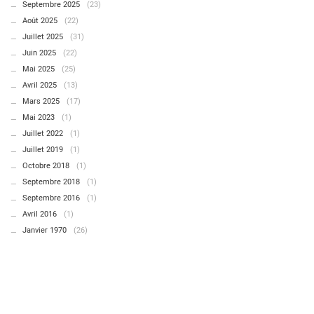
Septembre 2025
(23)
Août 2025
(22)
Juillet 2025
(31)
Juin 2025
(22)
Mai 2025
(25)
Avril 2025
(13)
Mars 2025
(17)
Mai 2023
(1)
Juillet 2022
(1)
Juillet 2019
(1)
Octobre 2018
(1)
Septembre 2018
(1)
Septembre 2016
(1)
Avril 2016
(1)
Janvier 1970
(26)