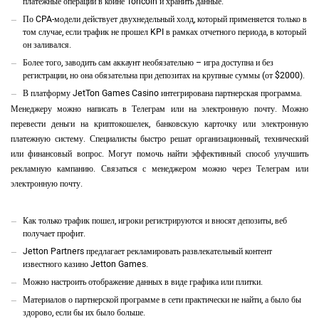
платежные операции в коине Toncoin и хранить данные.
По CPA-модели действует двухнедельный холд, который применяется только в
том случае, если трафик не прошел KPI в рамках отчетного периода, в который
он заливался.
Более того, заводить сам аккаунт необязательно – игра доступна и без
регистрации, но она обязательна при депозитах на крупные суммы (от $2000).
В платформу JetTon Games Casino интегрирована партнерская программа.
Менеджеру можно написать в Телеграм или на электронную почту. Можно
перевести деньги на криптокошелек, банковскую карточку или электронную
платежную систему. Специалисты быстро решат организационный, технический
или финансовый вопрос. Могут помочь найти эффективный способ улучшить
рекламную кампанию. Связаться с менеджером можно через Телеграм или
электронную почту.
Как только трафик пошел, игроки регистрируются и вносят депозиты, веб
получает профит.
Jetton Partners предлагает рекламировать развлекательный контент
известного казино Jetton Games.
Можно настроить отображение данных в виде графика или плитки.
Материалов о партнерской программе в сети практически не найти, а было бы
здорово, если бы их было больше.