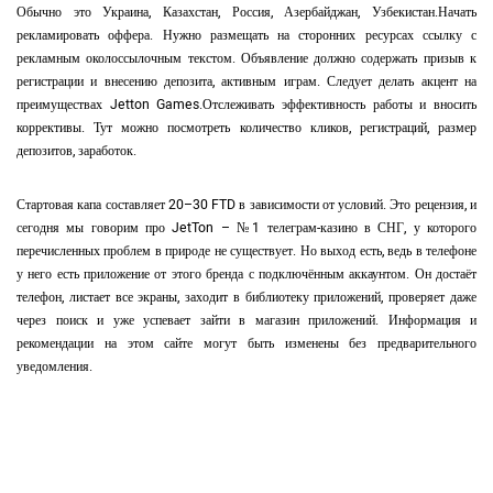
Обычно это Украина, Казахстан, Россия, Азербайджан, Узбекистан.Начать
рекламировать оффера. Нужно размещать на сторонних ресурсах ссылку с
рекламным околоссылочным текстом. Объявление должно содержать призыв к
регистрации и внесению депозита, активным играм. Следует делать акцент на
преимуществах Jetton Games.Отслеживать эффективность работы и вносить
коррективы. Тут можно посмотреть количество кликов, регистраций, размер
депозитов, заработок.
Стартовая капа составляет 20–30 FTD в зависимости от условий. Это рецензия, и
сегодня мы говорим про JetTon – №1 телеграм-казино в СНГ, у которого
перечисленных проблем в природе не существует. Но выход есть, ведь в телефоне
у него есть приложение от этого бренда с подключённым аккаунтом. Он достаёт
телефон, листает все экраны, заходит в библиотеку приложений, проверяет даже
через поиск и уже успевает зайти в магазин приложений. Информация и
рекомендации на этом сайте могут быть изменены без предварительного
уведомления.