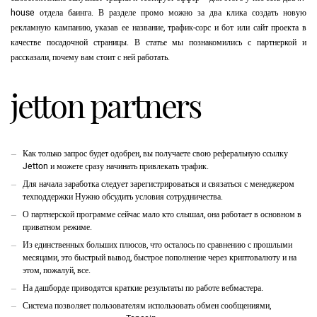
house отдела баинга. В разделе промо можно за два клика создать новую
рекламную кампанию, указав ее название, трафик-сорс и бот или сайт проекта в
качестве посадочной страницы. В статье мы познакомились с партнеркой и
рассказали, почему вам стоит с ней работать.
jetton partners
Как только запрос будет одобрен, вы получаете свою реферальную ссылку
Jetton и можете сразу начинать привлекать трафик.
Для начала заработка следует зарегистрироваться и связаться с менеджером
техподдержки Нужно обсудить условия сотрудничества.
О партнерской программе сейчас мало кто слышал, она работает в основном в
приватном режиме.
Из единственных больших плюсов, что осталось по сравнению с прошлыми
месяцами, это быстрый вывод, быстрое пополнение через криптовалюту и на
этом, пожалуй, все.
На дашборде приводятся краткие результаты по работе вебмастера.
Система позволяет пользователям использовать обмен сообщениями,