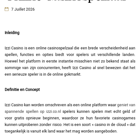
7 Juillet 2026
Inleiding
Izzi Casino is een online casinospelzaal die een brede verscheidenheid aan
spellen, functies en opties biedt voor spelers uit verschillende landen.
Hoewel het platform in eerste instantie misschien niet zo bekend staat als
sommige van zijn concurrenten, heeft Izzi Casino al snel bewezen dat het
een serieuze speler is in de online gokmarkt.
Definitie en Concept
Izzi Casino kan worden omschreven als een online platform waar
geniet van
spannende spellen op izzi.co.nl
spelers kunnen spelen met echt geld of
voor gratis opnieuw beginnen, waardoor ze hun favoriete casinogames
kunnen uitproberen zonder risico. Het is een soort « casino in de cloud » dat
toegankelijk is vanuit elk land waar het mag worden aangeboden.