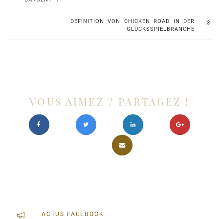
DEFINITION VON CHICKEN ROAD IN DER
GLÜCKSSPIELBRANCHE
VOUS AIMEZ ? PARTAGEZ !
ACTUS FACEBOOK