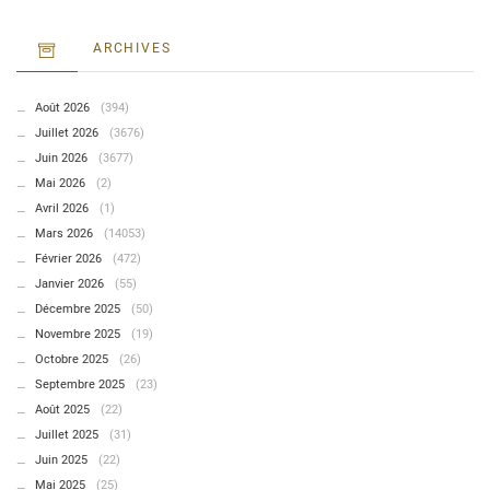
ARCHIVES
Août 2026
(394)
Juillet 2026
(3676)
Juin 2026
(3677)
Mai 2026
(2)
Avril 2026
(1)
Mars 2026
(14053)
Février 2026
(472)
Janvier 2026
(55)
Décembre 2025
(50)
Novembre 2025
(19)
Octobre 2025
(26)
Septembre 2025
(23)
Août 2025
(22)
Juillet 2025
(31)
Juin 2025
(22)
Mai 2025
(25)