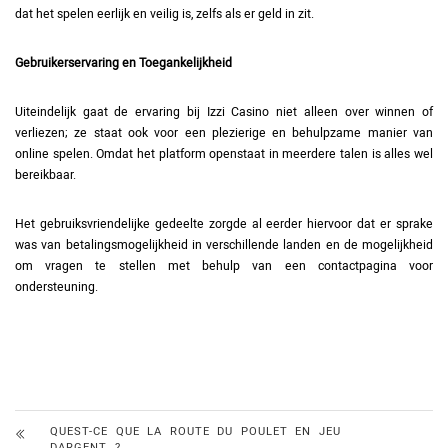
dat het spelen eerlijk en veilig is, zelfs als er geld in zit.
Gebruikerservaring en Toegankelijkheid
Uiteindelijk gaat de ervaring bij Izzi Casino niet alleen over winnen of
verliezen; ze staat ook voor een plezierige en behulpzame manier van
online spelen. Omdat het platform openstaat in meerdere talen is alles wel
bereikbaar.
Het gebruiksvriendelijke gedeelte zorgde al eerder hiervoor dat er sprake
was van betalingsmogelijkheid in verschillende landen en de mogelijkheid
om vragen te stellen met behulp van een contactpagina voor
ondersteuning.
QUEST-CE QUE LA ROUTE DU POULET EN JEU
DARGENT ?