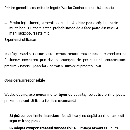
Printre greselile sau miturile legate Wacko Casino se numără aceasta:
Pentru toți
: Uneori, oamenii pot crede că oricine poate câștiga foarte
multe bani. Cu toate astea, probabilitatea de a face parte din micii și
marii jackpot-uri este mic.
Experiență utilizator
Interfața Wacko Casino este creată pentru maximizarea comodității și
facilitează navigarea prin diverse categorii de jocuri. Unele caracteristici
precum « istoricul joacelor » permit să urmărești progresul tău.
Considerații responsabile
Wacko Casino, asemenea multor tipuri de activități recreative online, poate
prezenta riscuri. Utilizatorilor li se recomandă:
Să țină cont de limite financiare
: Nu sărisca și nu depăși bani pe care ești
sigur că îi poți pierde.
Să adopte comportamentul responsabil:
Nu învinge nimeni sau nu te