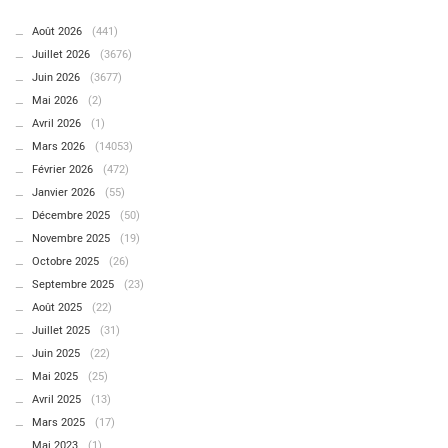
Août 2026
(441)
Juillet 2026
(3676)
Juin 2026
(3677)
Mai 2026
(2)
Avril 2026
(1)
Mars 2026
(14053)
Février 2026
(472)
Janvier 2026
(55)
Décembre 2025
(50)
Novembre 2025
(19)
Octobre 2025
(26)
Septembre 2025
(23)
Août 2025
(22)
Juillet 2025
(31)
Juin 2025
(22)
Mai 2025
(25)
Avril 2025
(13)
Mars 2025
(17)
Mai 2023
(1)