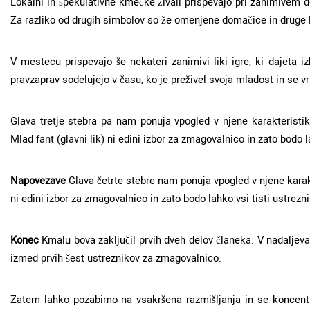
Lokalni in špekulativne kmečke živali prispevajo pri zanimivem dod
Za razliko od drugih simbolov so že omenjene domačice in druge l
V mestecu prispevajo še nekateri zanimivi liki igre, ki dajeta 
pravzaprav sodelujejo v času, ko je preživel svoja mladost in se 
Glava tretje stebra pa nam ponuja vpogled v njene karakteristike,
Mlad fant (glavni lik) ni edini izbor za zmagovalnico in zato bodo l
Napovezave
Glava četrte stebre nam ponuja vpogled v njene karakte
ni edini izbor za zmagovalnico in zato bodo lahko vsi tisti ustrezn
Konec
Kmalu bova zaključil prvih dveh delov članeka. V nadaljev
izmed prvih šest ustreznikov za zmagovalnico.
Zatem lahko pozabimo na vsakršena razmišljanja in se koncentr