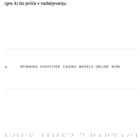
igre, ki bo prišla v nadaljevanju.
SPINNING HIGHFLYER CASINO WHEELS ONLINE NOW
VOUS AIMEZ ? PARTAG