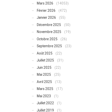
Mars 2026
(14053)
Février 2026
(472)
Janvier 2026
(55)
Décembre 2025
(50)
Novembre 2025
(19)
Octobre 2025
(26)
Septembre 2025
(23)
Août 2025
(22)
Juillet 2025
(31)
Juin 2025
(22)
Mai 2025
(25)
Avril 2025
(13)
Mars 2025
(17)
Mai 2023
(1)
Juillet 2022
(1)
Juillet 2019
(1)