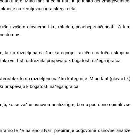
atku igre. Mlad fant ni edini tisti, ki je lahko del zmagovalnice.
okacije na zemljevidu igralskega dela.
izkušnji vašem glavnemu liku, mladcu, posebej značilnosti. Zatem
vrne domov.
 ki so razdeljena na štiri kategorije: različna matrična skupina.
ahko vsi tisti ustrezniki prispevajo k bogatosti našega igralca.
ristike, ki so razdeljene na štiri kategorije. Mlad fant (glavni lik)
iki prispevajo k bogatosti našega igralca.
anju, ko se začne osnovna analiza igre, bomo podrobno opisali vse
iramo le še na eno stvar: prebiranje odgovorne osnovne analize