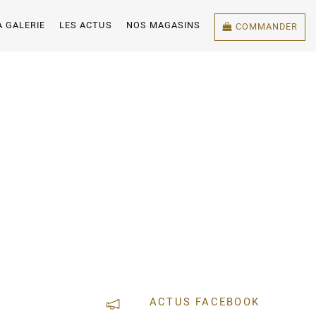
A GALERIE
LES ACTUS
NOS MAGASINS
COMMANDER
ACTUS FACEBOOK