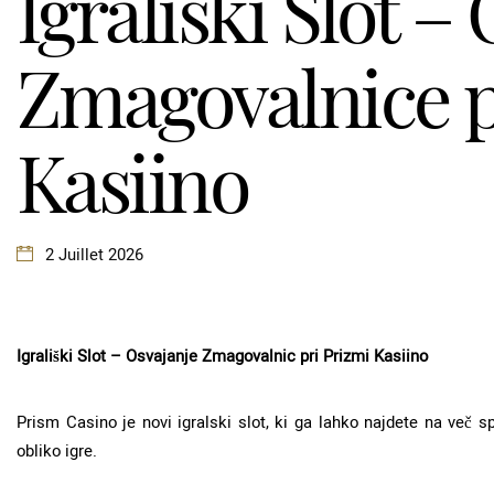
Igrališki Slot –
Zmagovalnice p
Kasiino
2 Juillet 2026
Igrališki Slot – Osvajanje Zmagovalnic pri Prizmi Kasiino
Prism Casino je novi igralski slot, ki ga lahko najdete na več s
obliko igre.